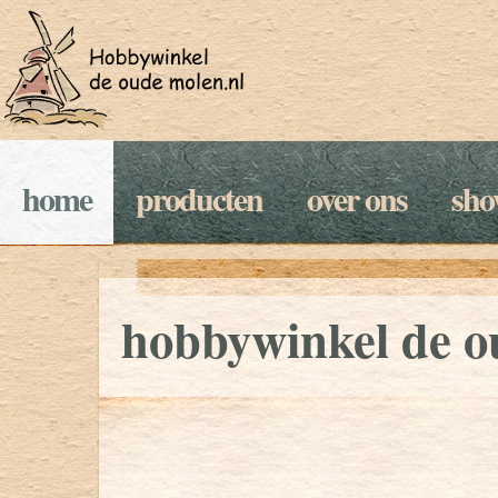
home
producten
over ons
sh
hobbywinkel de o