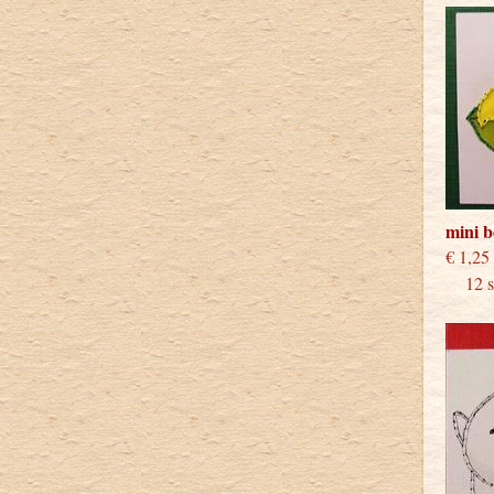
mini 
€
12 st