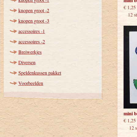
mini 
€
knopen groot -2
12 stu
knopen groot -3
accessoires -1
accessoires -2
Breiwerkjes
Diversen
Speldenkussen pakket
Voorbeelden
mini 
€
12 st