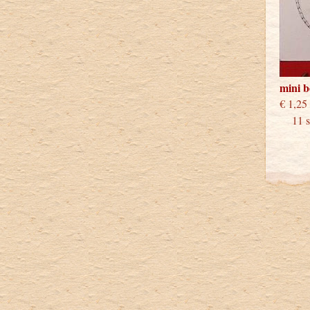
mini 
€
11 st