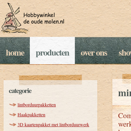
home
producten
over ons
sh
categorie
mi
lintborduurpakketten
Comp
Haakpakketten
werk
3D kaartenpakket met lintborduurwerk