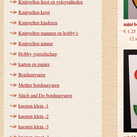
Knipvellen feest en gelegenheden
Knipvellen kerst
Knipvellen kinderen
mini 
€
Knipvellen mannen en hobby's
12 st
Knipvellen natuur
Hobby gereedschap
karton en papier
Borduurgaren
Mettler borduurgaren
Stitch and Do borduurgaren
knopen klein -1
knopen klein -2
knopen klein -3
knopen groot -1