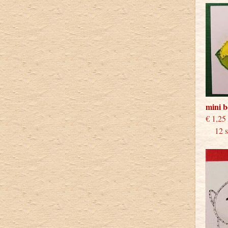
mini 
€
12 st