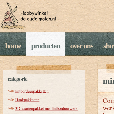
home
producten
over ons
sh
categorie
mi
lintborduurpakketten
Comp
Haakpakketten
werk
3D kaartenpakket met lintborduurwerk