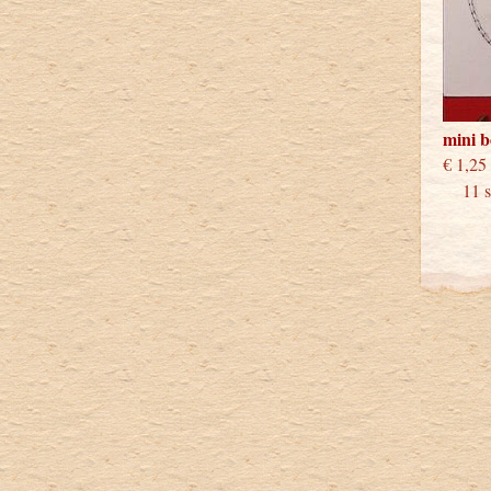
mini 
€
11 st