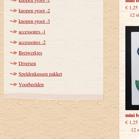
mini 
€
knopen groot -2
12 stu
knopen groot -3
accessoires -1
accessoires -2
Breiwerkjes
Diversen
Speldenkussen pakket
Voorbeelden
mini 
€
12 st