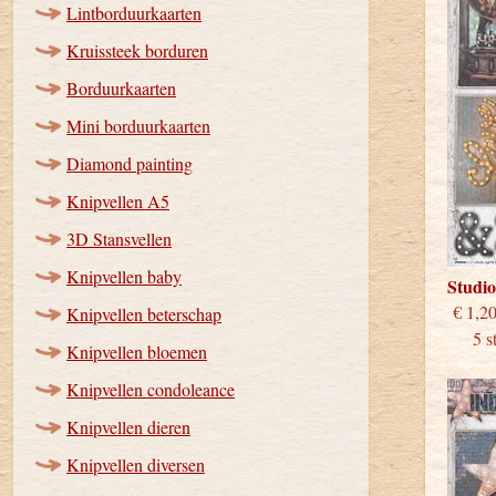
Lintborduurkaarten
Kruissteek borduren
Borduurkaarten
Mini borduurkaarten
Diamond painting
Knipvellen A5
3D Stansvellen
Knipvellen baby
Studio
€
Knipvellen beterschap
5 stu
Knipvellen bloemen
Knipvellen condoleance
Knipvellen dieren
Knipvellen diversen