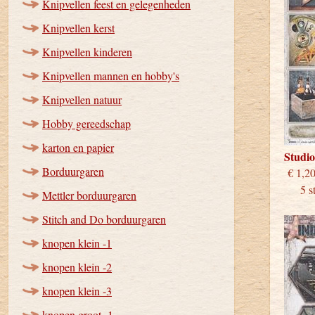
Knipvellen feest en gelegenheden
Knipvellen kerst
Knipvellen kinderen
Knipvellen mannen en hobby's
Knipvellen natuur
Hobby gereedschap
karton en papier
Studio
Borduurgaren
€
5 stu
Mettler borduurgaren
Stitch and Do borduurgaren
knopen klein -1
knopen klein -2
knopen klein -3
knopen groot -1