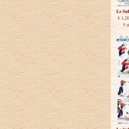
Le Su
€
5 stu