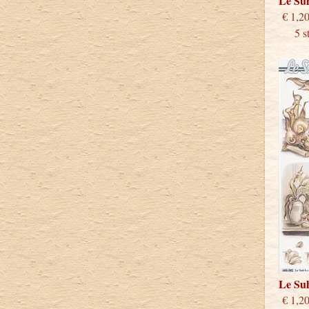
Le Su
€
5 stu
Le Su
€