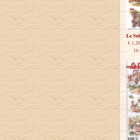
Le Su
€
10 st