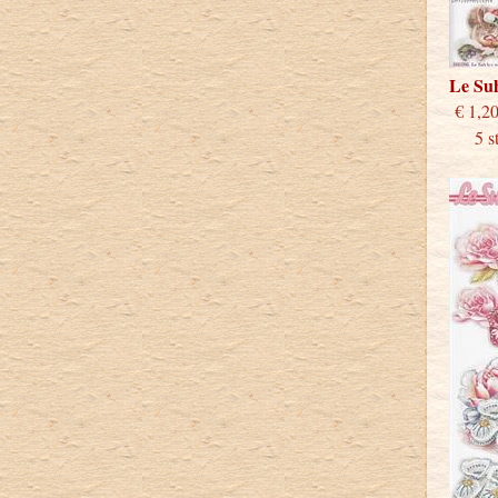
Le Su
€
5 stu