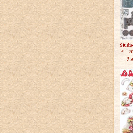
Studio
€
5 stu