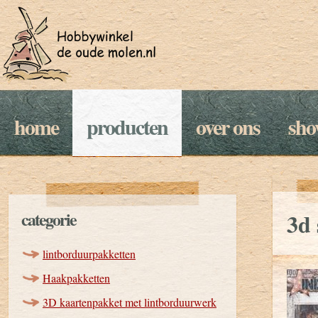
home
producten
over ons
sh
categorie
3d 
lintborduurpakketten
Haakpakketten
3D kaartenpakket met lintborduurwerk