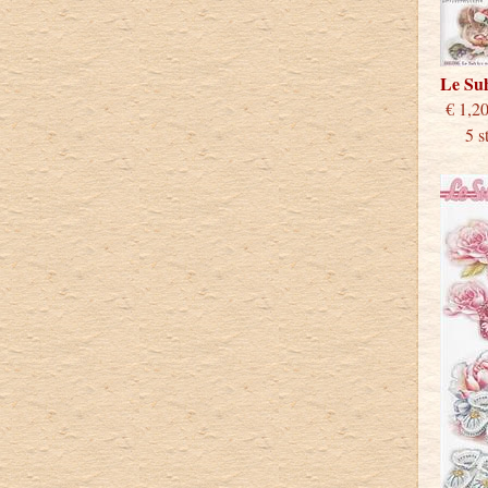
Le Su
€
5 stu