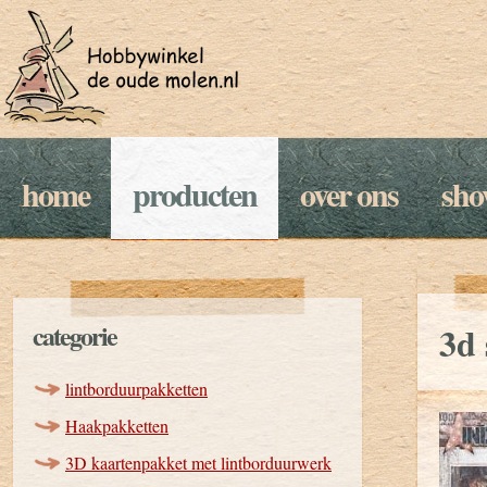
home
producten
over ons
sh
categorie
3d 
lintborduurpakketten
Haakpakketten
3D kaartenpakket met lintborduurwerk