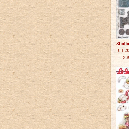
Studio
€
5 stu