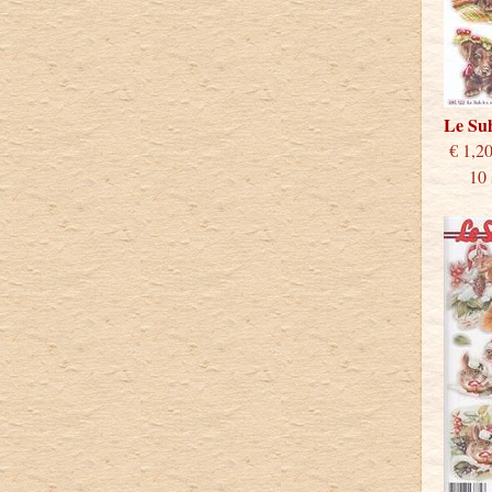
Le Su
€
10 st