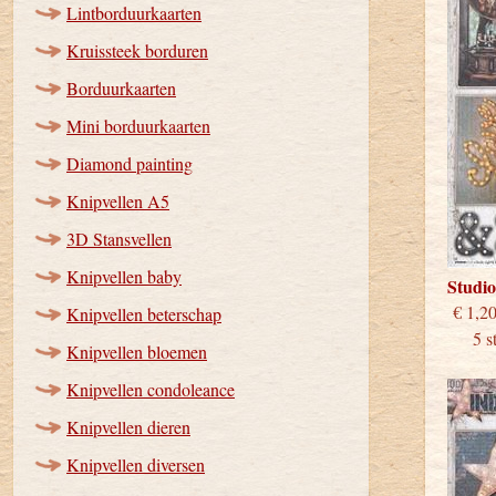
Lintborduurkaarten
Kruissteek borduren
Borduurkaarten
Mini borduurkaarten
Diamond painting
Knipvellen A5
3D Stansvellen
Knipvellen baby
Studio
€
Knipvellen beterschap
5 stu
Knipvellen bloemen
Knipvellen condoleance
Knipvellen dieren
Knipvellen diversen