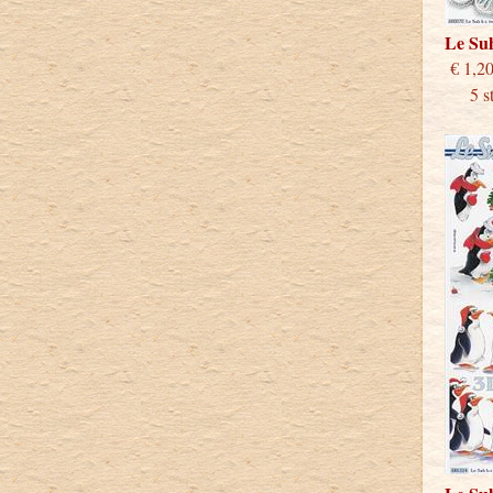
Le Su
€
5 stu