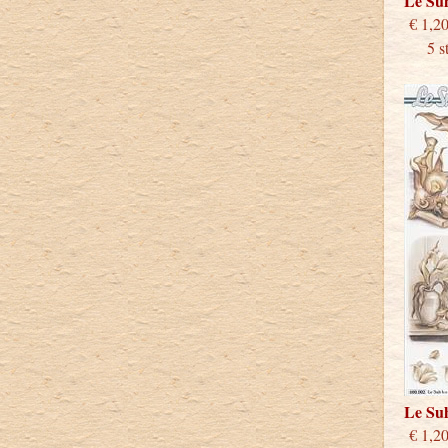
Le Su
€
5 stu
Le Su
€