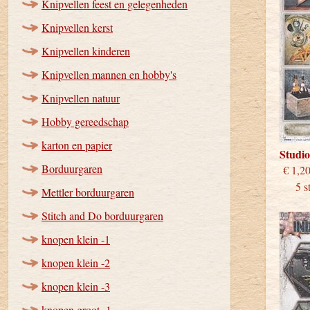
Knipvellen feest en gelegenheden
Knipvellen kerst
Knipvellen kinderen
Knipvellen mannen en hobby's
Knipvellen natuur
Hobby gereedschap
karton en papier
Studio
Borduurgaren
€
5 stu
Mettler borduurgaren
Stitch and Do borduurgaren
knopen klein -1
knopen klein -2
knopen klein -3
knopen groot -1