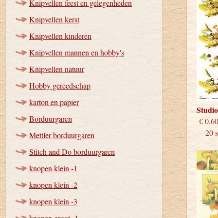
Knipvellen feest en gelegenheden
Knipvellen kerst
Knipvellen kinderen
Knipvellen mannen en hobby's
Knipvellen natuur
Hobby gereedschap
karton en papier
Studi
Borduurgaren
€
20 st
Mettler borduurgaren
Stitch and Do borduurgaren
knopen klein -1
knopen klein -2
knopen klein -3
knopen groot -1