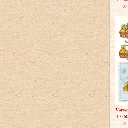
10 st
Vaess
€
14 st