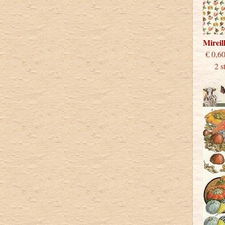
Mirei
€
2 stu