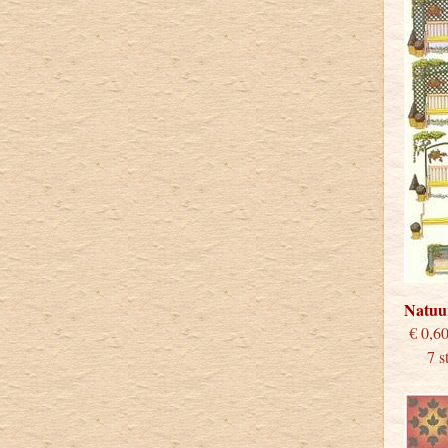
Natuu
€
7 stu