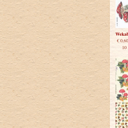
Weka
€
10 st