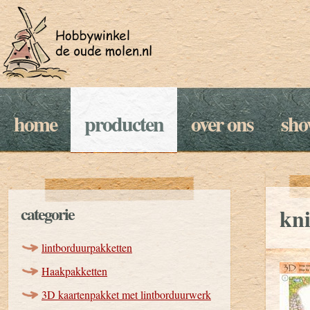
home
producten
over ons
sh
categorie
kni
lintborduurpakketten
Haakpakketten
3D kaartenpakket met lintborduurwerk