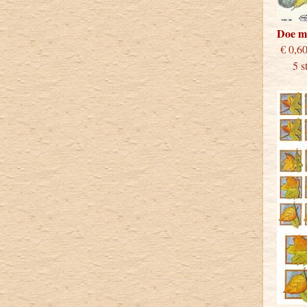
Doe m
€
5 stu