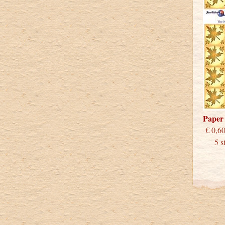
Paper
€
5 stu