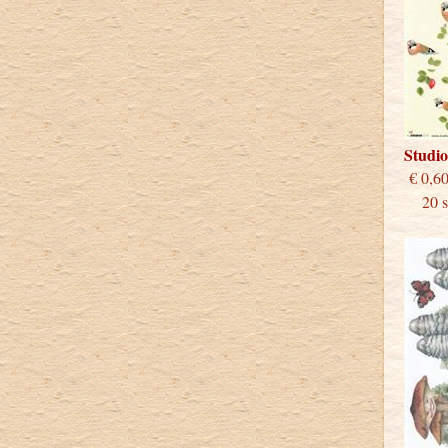
Studi
€
20 st