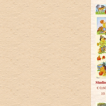
Studi
€
10 st