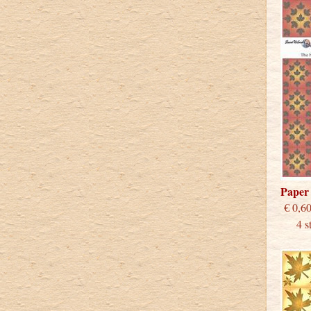
Paper
€
4 stu