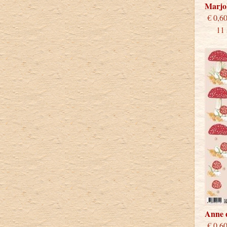
Marjo
€
11 st
Anne 
€