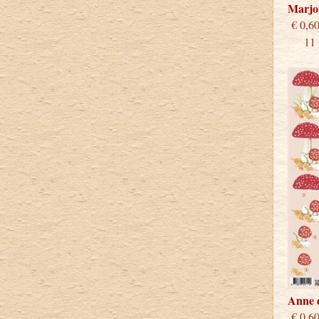
Marjo
€
11 st
Anne 
€