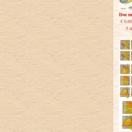
Doe m
€
5 stu