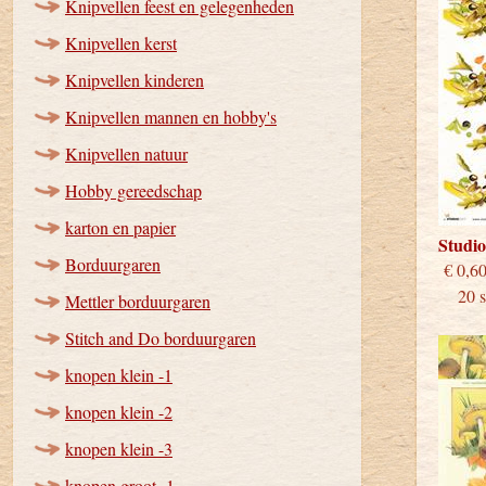
Knipvellen feest en gelegenheden
Knipvellen kerst
Knipvellen kinderen
Knipvellen mannen en hobby's
Knipvellen natuur
Hobby gereedschap
karton en papier
Studi
Borduurgaren
€
20 st
Mettler borduurgaren
Stitch and Do borduurgaren
knopen klein -1
knopen klein -2
knopen klein -3
knopen groot -1