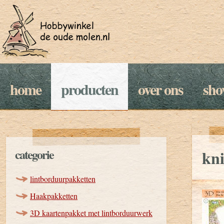
home
producten
over ons
sh
categorie
kni
lintborduurpakketten
Haakpakketten
3D kaartenpakket met lintborduurwerk