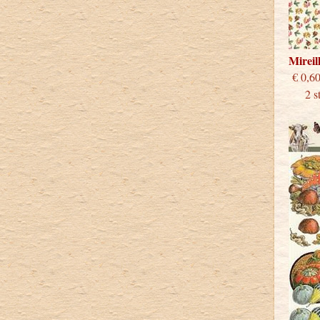
Mirei
€
2 stu