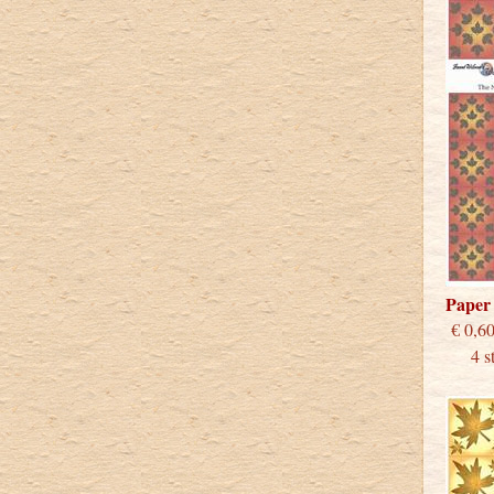
Paper
€
4 stu