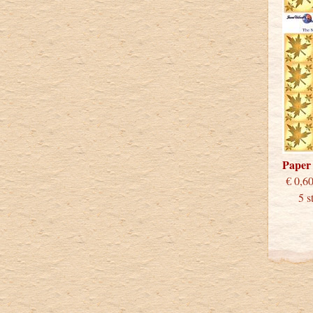
Paper
€
5 stu