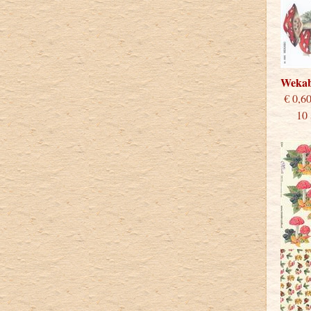
Weka
€
10 st