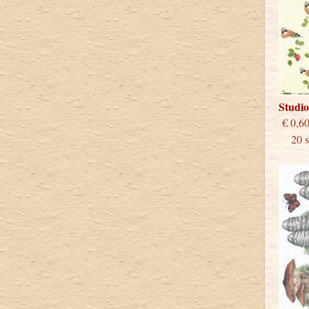
Studi
€
20 st