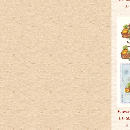
10 st
Vaess
€
14 st