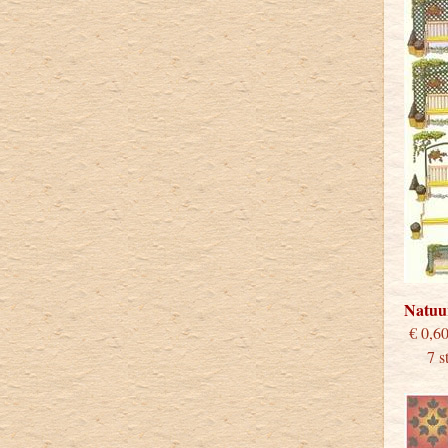
Natuu
€
7 stu