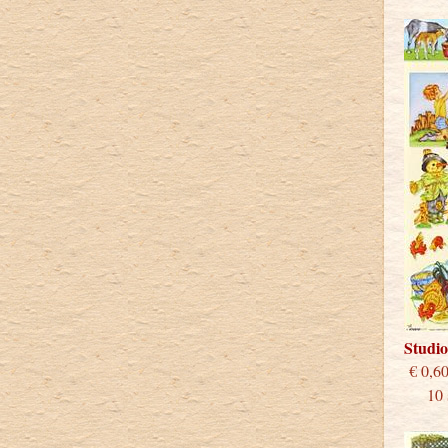
Studi
€
10 st