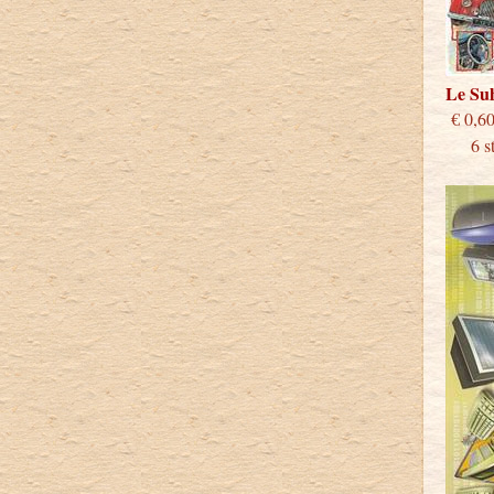
Le S
€
6 stu