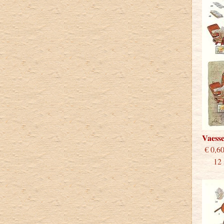
Vaess
€
12 st