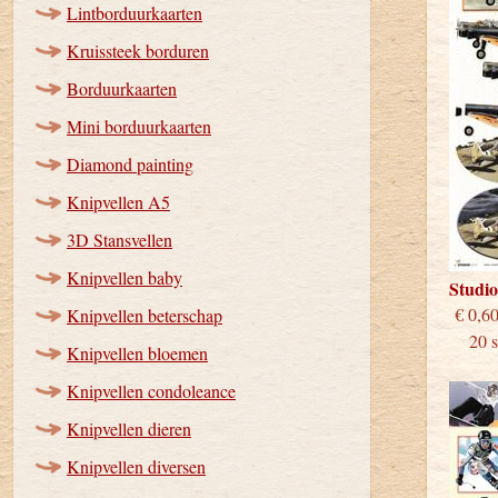
Lintborduurkaarten
Kruissteek borduren
Borduurkaarten
Mini borduurkaarten
Diamond painting
Knipvellen A5
3D Stansvellen
Knipvellen baby
Studi
€
Knipvellen beterschap
20 st
Knipvellen bloemen
Knipvellen condoleance
Knipvellen dieren
Knipvellen diversen