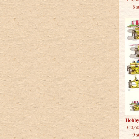
8 stu
Hobb
€
9 stu