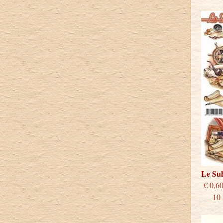
Le S
€
10 st