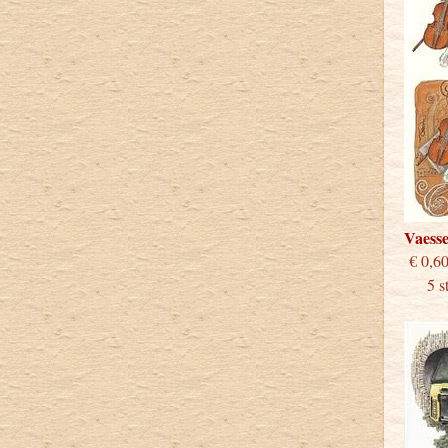
Vaess
€
5 stu