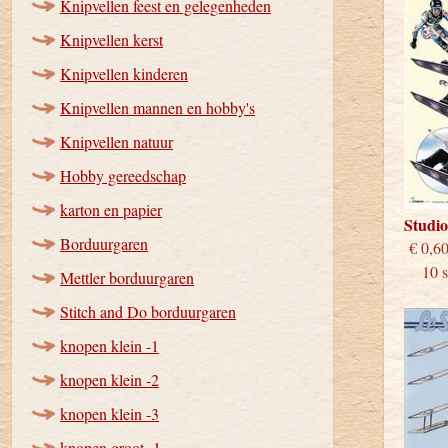
Knipvellen feest en gelegenheden
Knipvellen kerst
Knipvellen kinderen
Knipvellen mannen en hobby's
Knipvellen natuur
Hobby gereedschap
karton en papier
Studi
Borduurgaren
€
10 st
Mettler borduurgaren
Stitch and Do borduurgaren
knopen klein -1
knopen klein -2
knopen klein -3
knopen groot -1