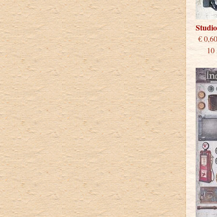
Studi
€
10 st