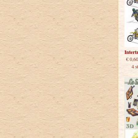
Inter
€
4 stu