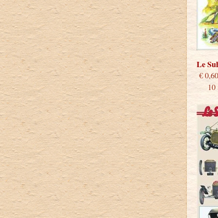
Le S
€
10 st