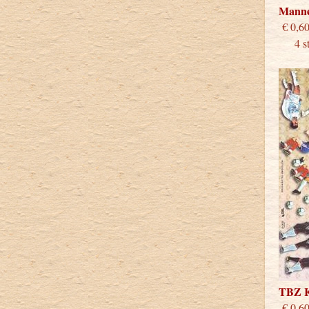
Mann
€
4 stu
TBZ 
€