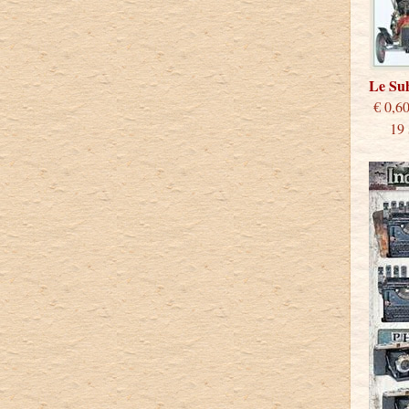
Le S
€
19 st