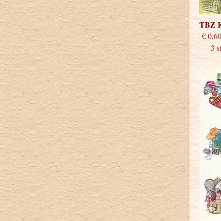
TBZ 
€
3 stu