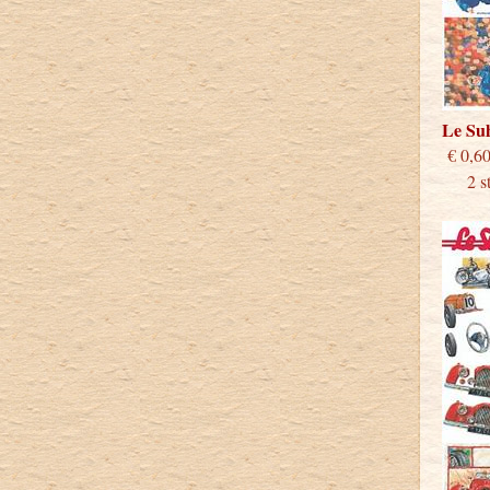
Le S
€
2 stu