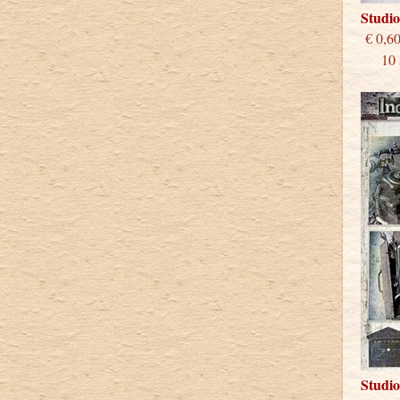
Studi
€
10 st
Studi