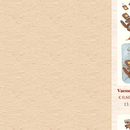
Vaess
€
13 st