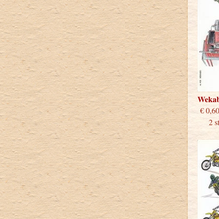
Weka
€
2 stu