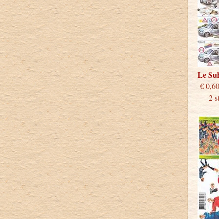
Le S
€
2 stu