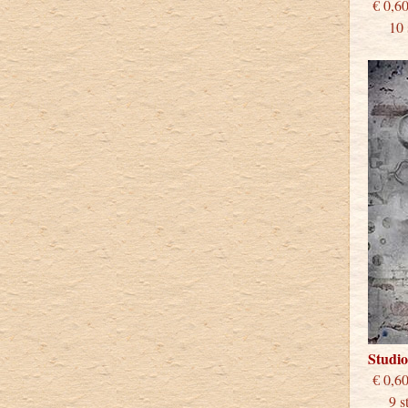
€
10 st
Studi
€
9 stu