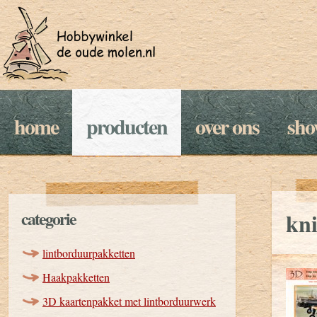
home
producten
over ons
sh
categorie
kn
lintborduurpakketten
Haakpakketten
3D kaartenpakket met lintborduurwerk