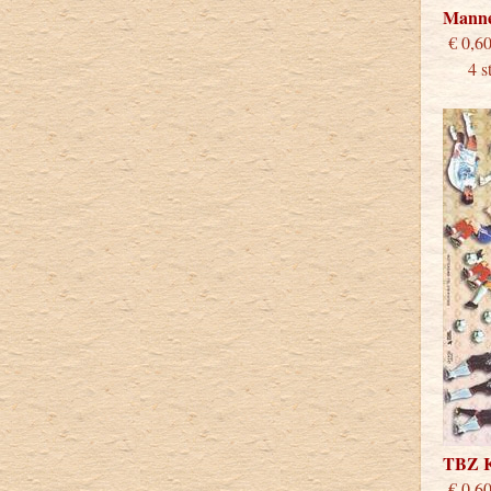
Mann
€
4 stu
TBZ 
€