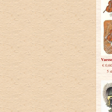
Vaess
€
5 stu