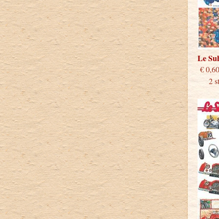
Le S
€
2 stu