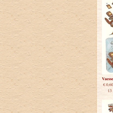
Vaess
€
13 st