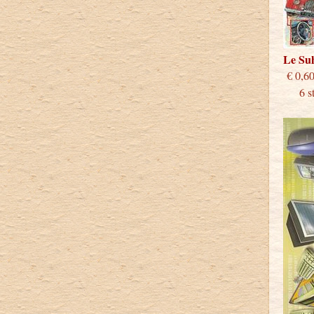
Le S
€
6 stu