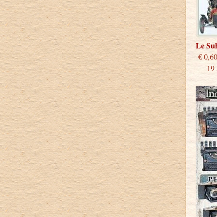
Le S
€
19 st