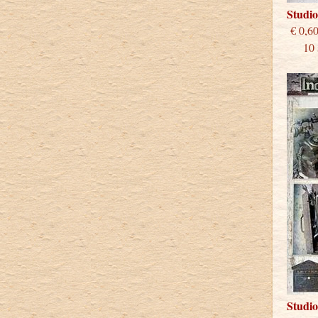
Studi
€
10 st
Studi