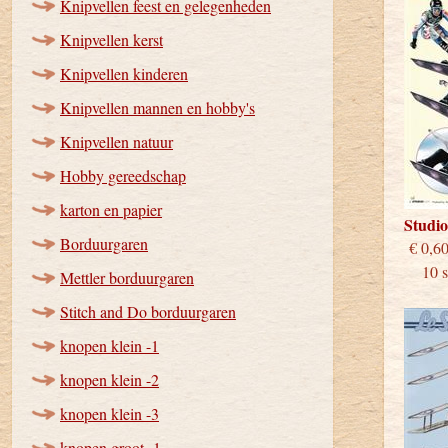
Knipvellen feest en gelegenheden
Knipvellen kerst
Knipvellen kinderen
Knipvellen mannen en hobby's
Knipvellen natuur
Hobby gereedschap
karton en papier
Studi
Borduurgaren
€
10 st
Mettler borduurgaren
Stitch and Do borduurgaren
knopen klein -1
knopen klein -2
knopen klein -3
knopen groot -1