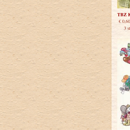
TBZ 
€
3 stu