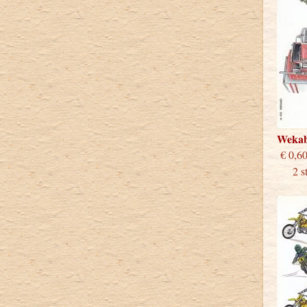
Weka
€
2 stu