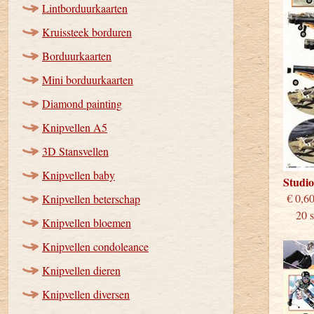
Lintborduurkaarten
Kruissteek borduren
Borduurkaarten
Mini borduurkaarten
Diamond painting
Knipvellen A5
3D Stansvellen
Knipvellen baby
Studi
€
Knipvellen beterschap
20 st
Knipvellen bloemen
Knipvellen condoleance
Knipvellen dieren
Knipvellen diversen