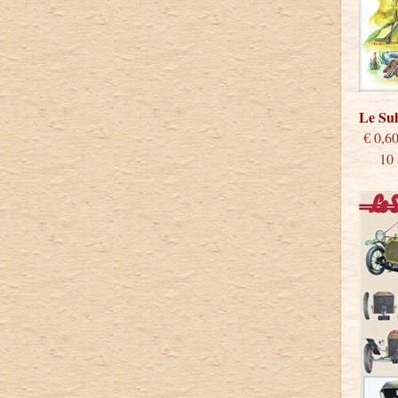
Le S
€
10 st