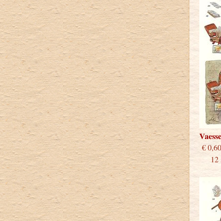
Vaess
€
12 st