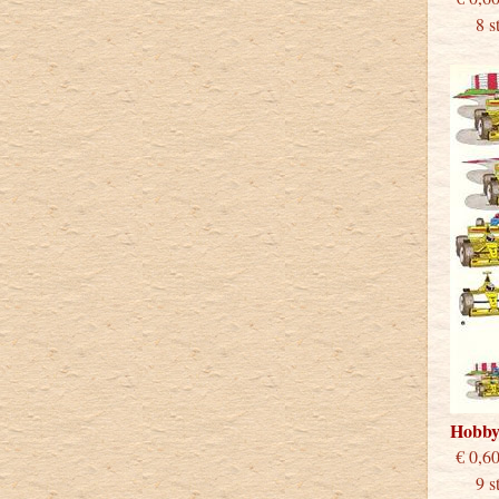
8 stu
Hobb
€
9 stu