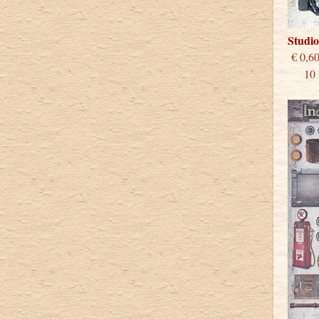
Studi
€
10 st