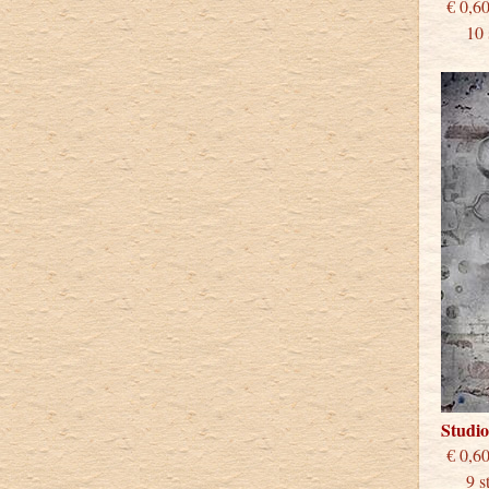
€
10 st
Studi
€
9 stu