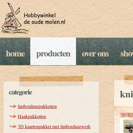
home
producten
over ons
sh
categorie
kn
lintborduurpakketten
Haakpakketten
3D kaartenpakket met lintborduurwerk