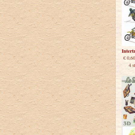
Inter
€
4 stu