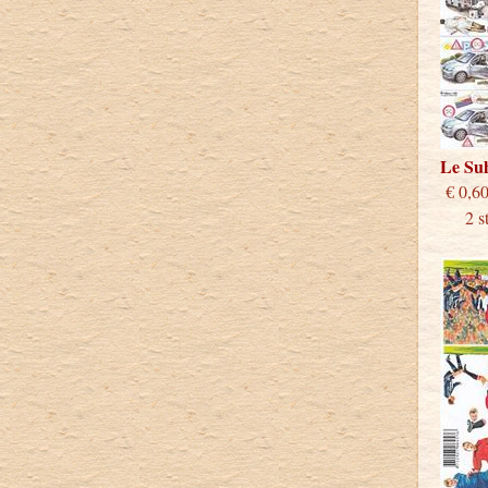
Le S
€
2 stu