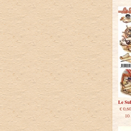
Le S
€
10 st