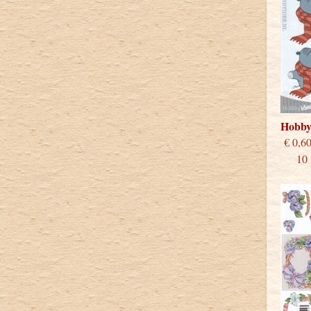
Hobby
€
10 st