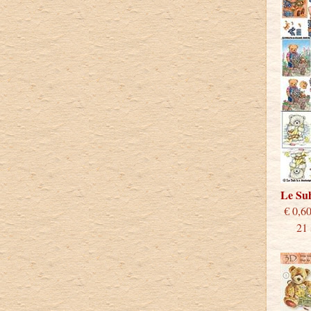
Le Su
€
21 st