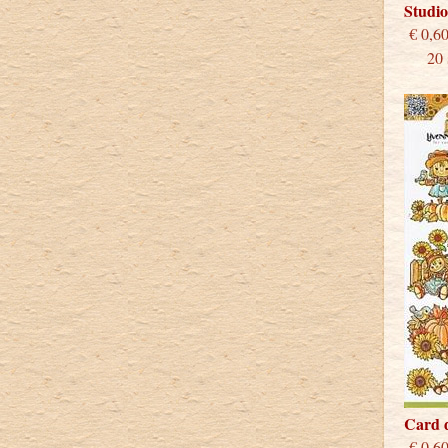
Studio
€
20 st
Card 
€