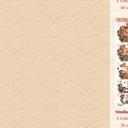
€
40 st
Studi
€
20 st