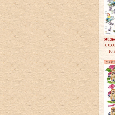
Studi
€
10 st