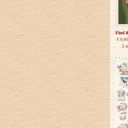
Find 
€
2 stu