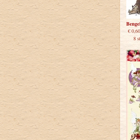
Benge
€
8 stu