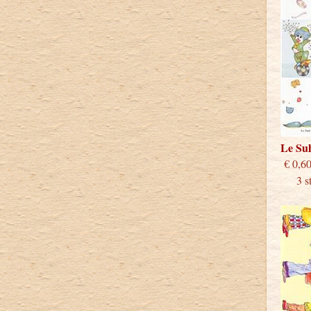
Le Su
€
3 stu