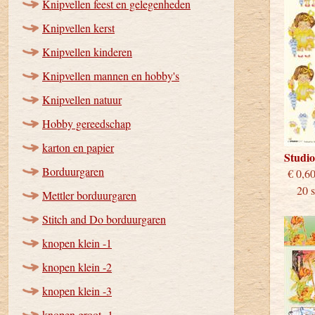
Knipvellen feest en gelegenheden
Knipvellen kerst
Knipvellen kinderen
Knipvellen mannen en hobby's
Knipvellen natuur
Hobby gereedschap
karton en papier
Studi
Borduurgaren
€
20 st
Mettler borduurgaren
Stitch and Do borduurgaren
knopen klein -1
knopen klein -2
knopen klein -3
knopen groot -1