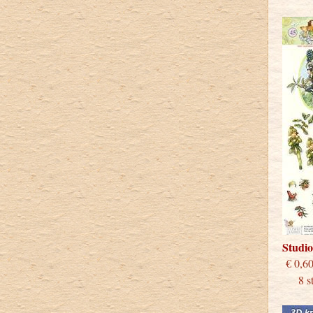
Studio
€
8 stu