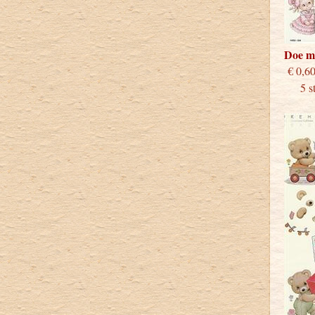
Doe m
€
5 stu