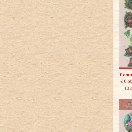
Yvonn
€
10 st