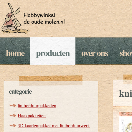
home
producten
over ons
sh
categorie
kni
lintborduurpakketten
Haakpakketten
3D kaartenpakket met lintborduurwerk