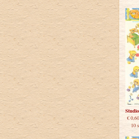
Studi
€
10 st