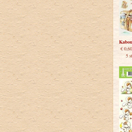
Kabou
€
5 stu