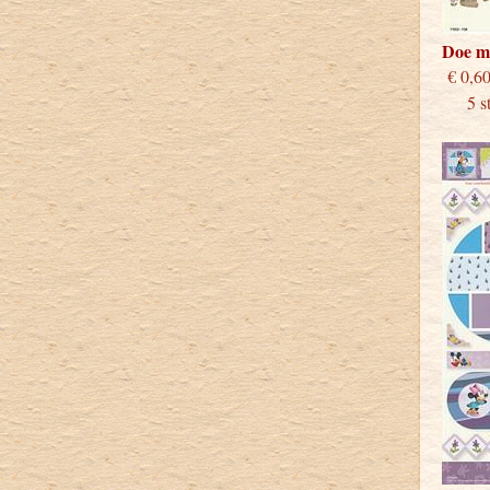
Doe m
€
5 stu