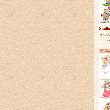
Studi
€
20 st