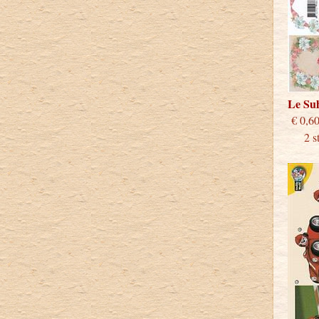
Le Su
€
2 stu