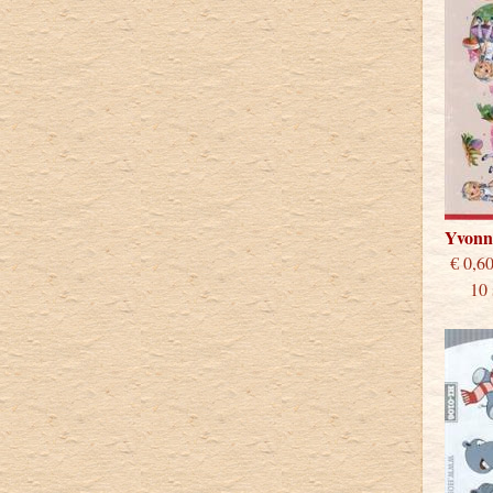
Yvonn
€
10 st