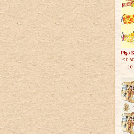
Pigo 
€
10 st