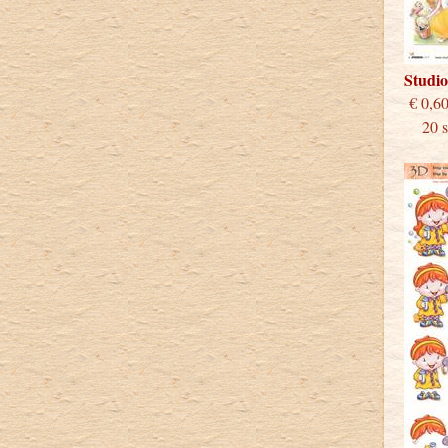
Studi
€
20 st