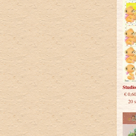
Studi
€
20 st