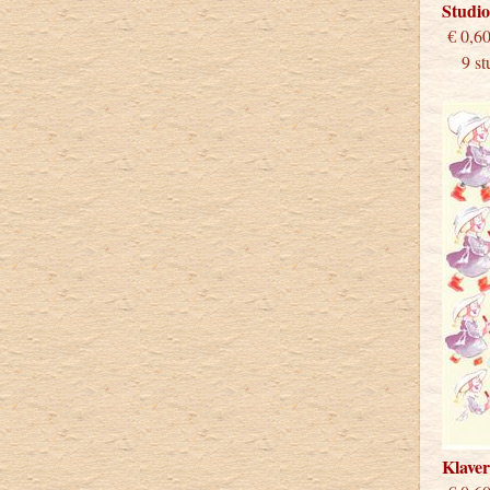
Studi
€
9 stu
Klave