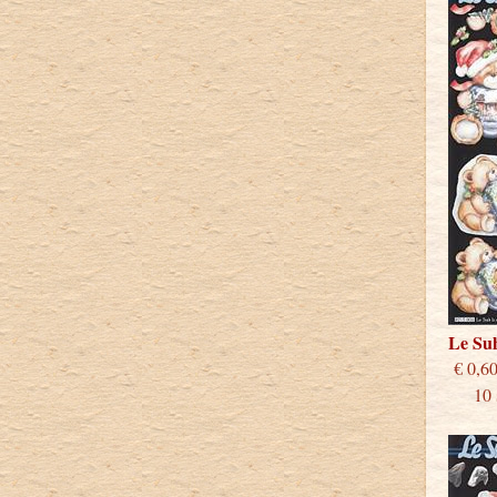
Le Su
€
10 st