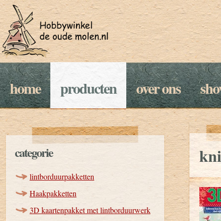
home
producten
over ons
sh
categorie
kni
lintborduurpakketten
Haakpakketten
3D kaartenpakket met lintborduurwerk