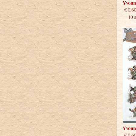
Yvonn
€
10 st
Yvonn
€