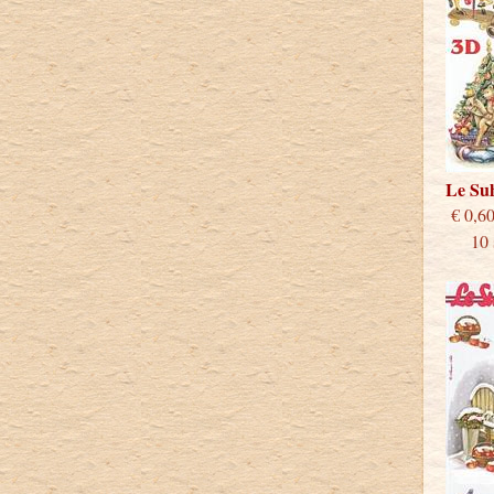
Le Su
€
10 st