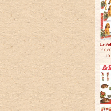
Le Su
€
10 st