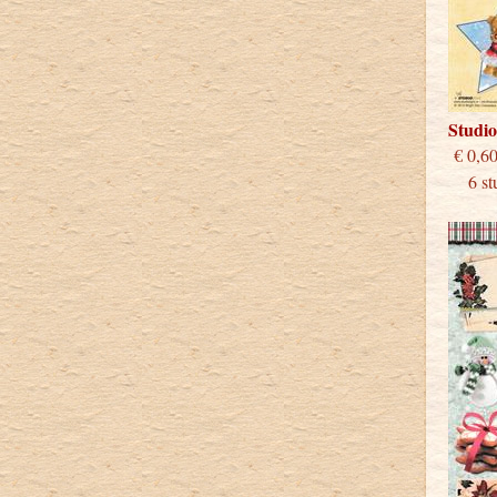
Studi
€
6 stu