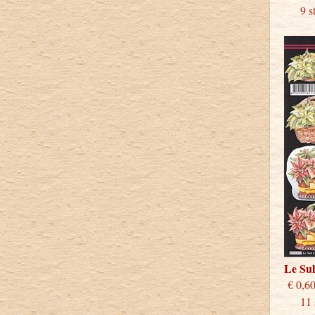
9 stu
Le Su
€
11 st