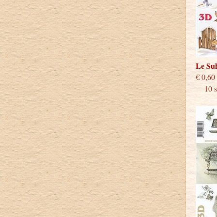
Le Su
€
10 st