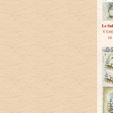
Le Su
€
10 st