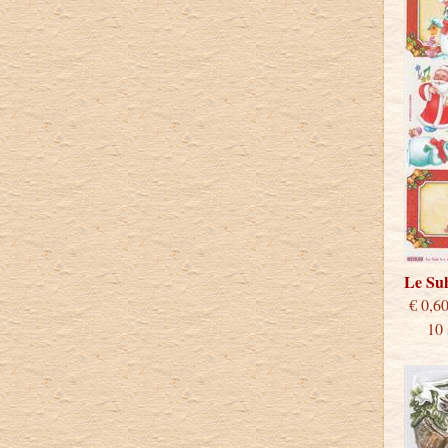
Le Su
€
10 st