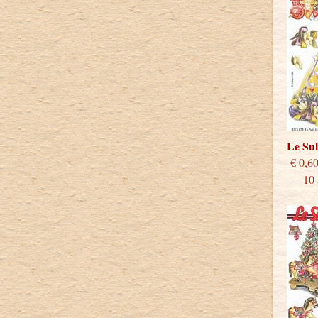
Le Su
€
10 st