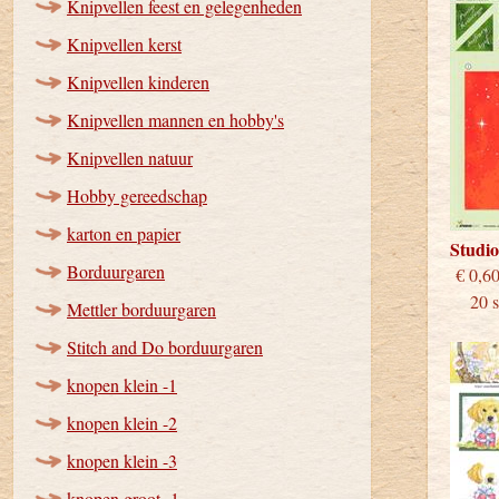
Knipvellen feest en gelegenheden
Knipvellen kerst
Knipvellen kinderen
Knipvellen mannen en hobby's
Knipvellen natuur
Hobby gereedschap
karton en papier
Studi
Borduurgaren
€
20 st
Mettler borduurgaren
Stitch and Do borduurgaren
knopen klein -1
knopen klein -2
knopen klein -3
knopen groot -1