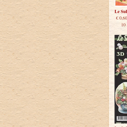
Le Su
€
10 st