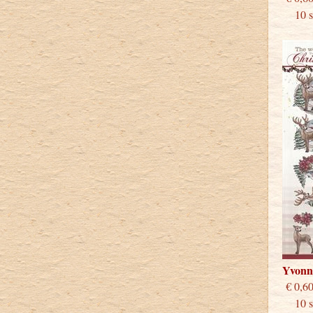
10 st
Yvonn
€
10 st