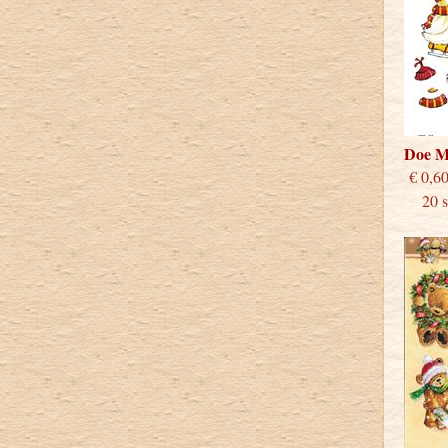
Doe M
€
20 st