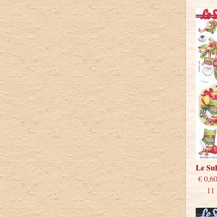
Le Su
€
11 st