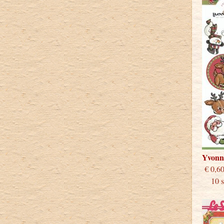
Yvonn
€
10 st