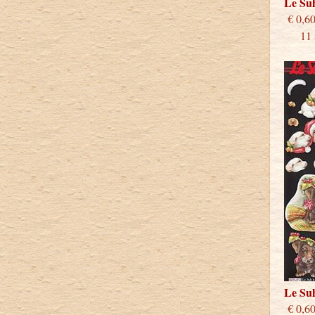
Le Su
€
11 st
Le Su
€