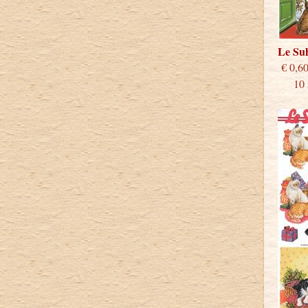
Le Su
€
10 st