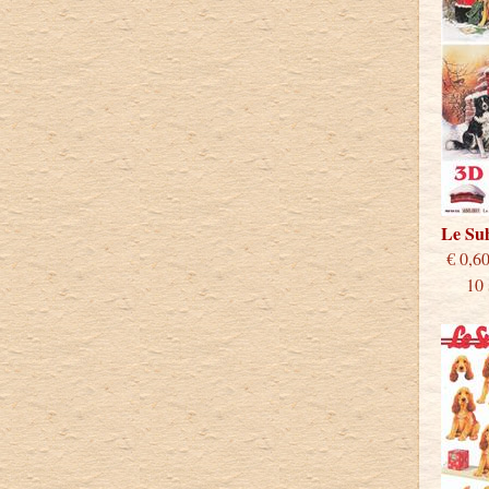
Le Su
€
10 st