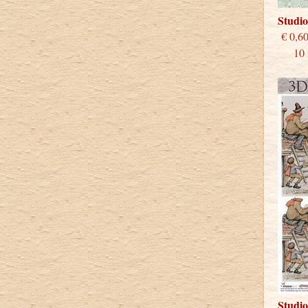
Studi
€
10 st
Studi