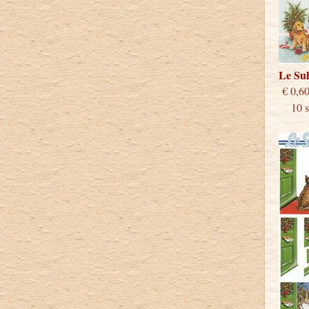
Le Su
€
10 st