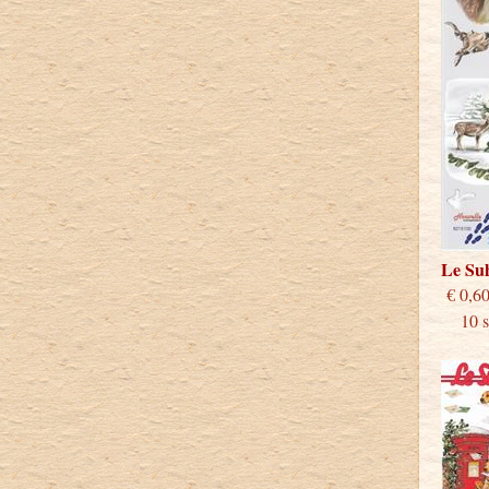
Le Su
€
10 st