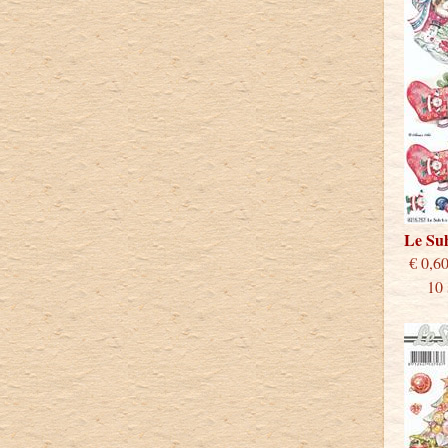
Le Su
€
10 st