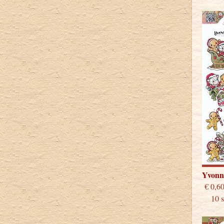
Yvonn
€
10 st