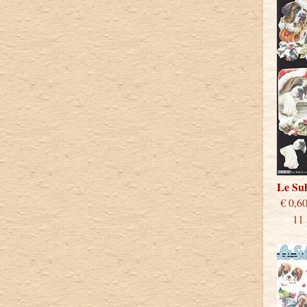
Le Su
€
11 st