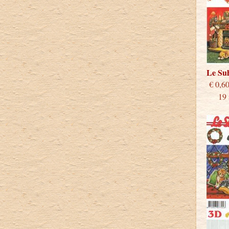
Le Su
€
19 st