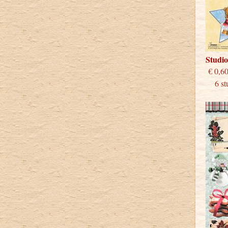
Studi
€
6 stu