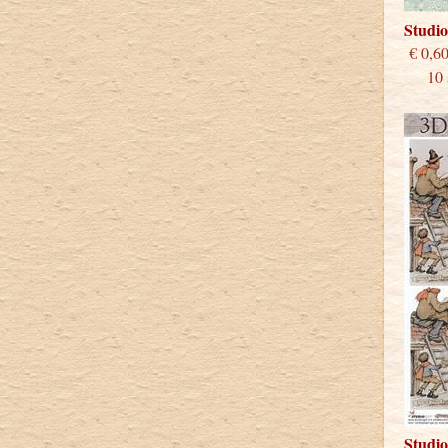
Studi
€
10 st
Studi