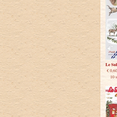
Le Su
€
10 st