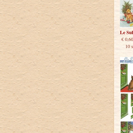
Le Su
€
10 st