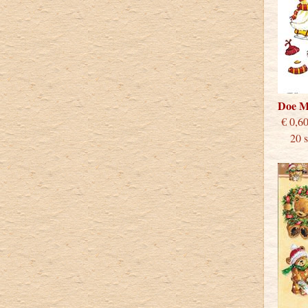
Doe M
€
20 st