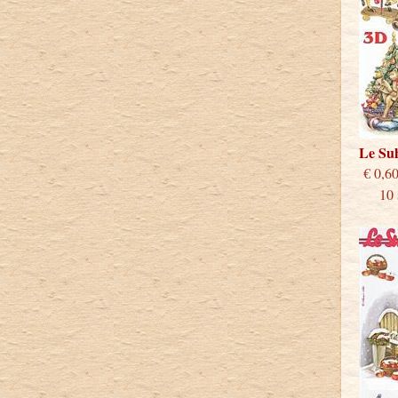
Le Su
€
10 st