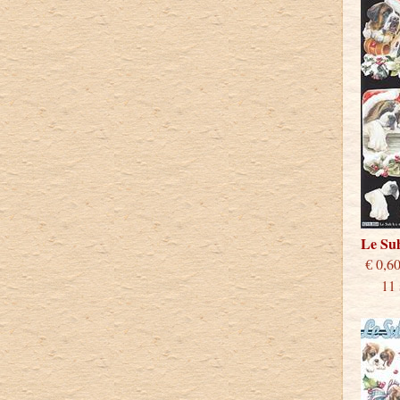
Le Su
€
11 st