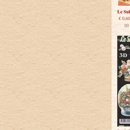
Le Su
€
10 st