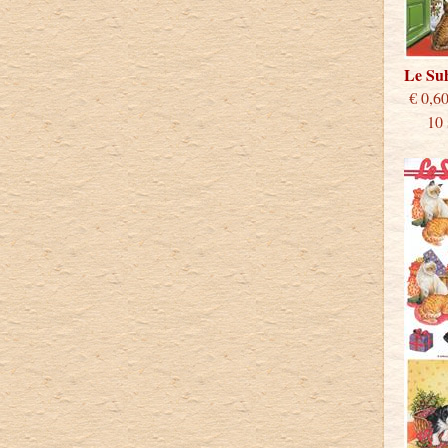
Le Su
€
10 st