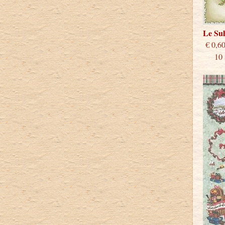
Le Su
€
10 st