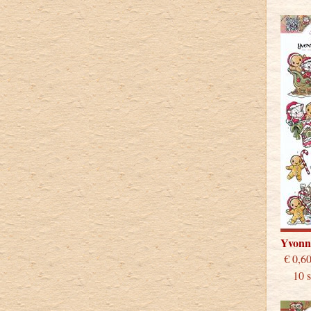
Yvonn
€
10 st