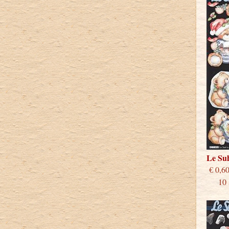
Le Su
€
10 st