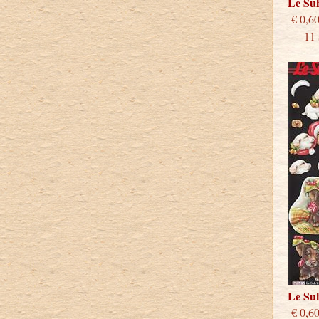
Le Su
€
11 st
Le Su
€