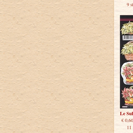
9 stu
Le Su
€
11 st