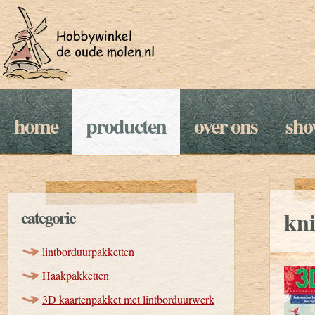
home
producten
over ons
sh
categorie
kni
lintborduurpakketten
Haakpakketten
3D kaartenpakket met lintborduurwerk