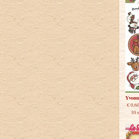
Yvonn
€
10 st