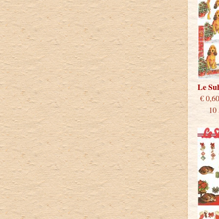
Le Su
€
10 st