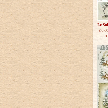
Le Su
€
10 st