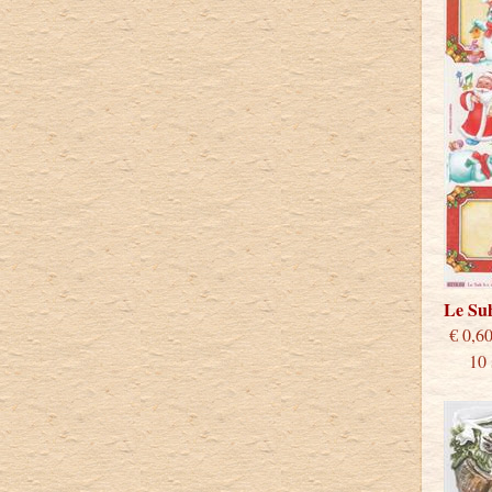
Le Su
€
10 st