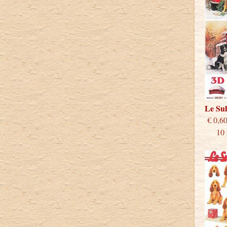
Le Su
€
10 st