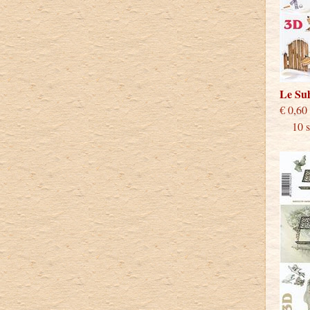
Le Su
€
10 st