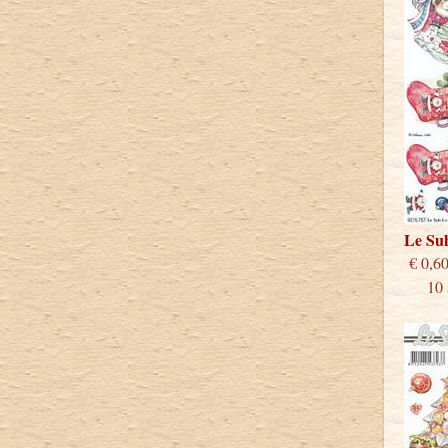
Le Su
€
10 st