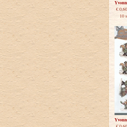
Yvonn
€
10 st
Yvonn
€