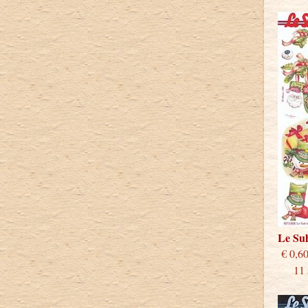
Le Su
€
11 st