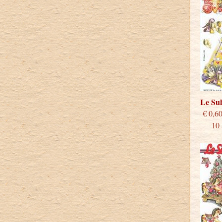
Le Su
€
10 st