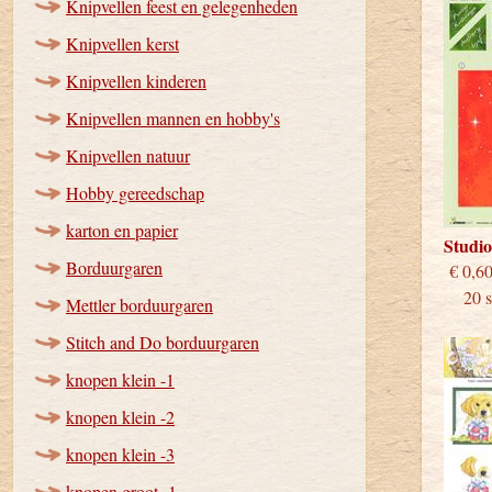
Knipvellen feest en gelegenheden
Knipvellen kerst
Knipvellen kinderen
Knipvellen mannen en hobby's
Knipvellen natuur
Hobby gereedschap
karton en papier
Studi
Borduurgaren
€
20 st
Mettler borduurgaren
Stitch and Do borduurgaren
knopen klein -1
knopen klein -2
knopen klein -3
knopen groot -1