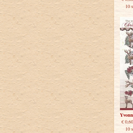
10 st
Yvonn
€
10 st