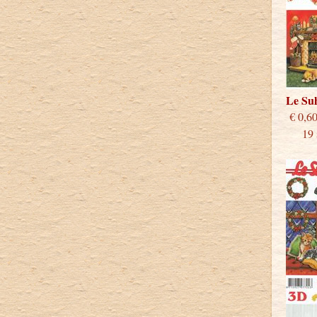
Le Su
€
19 st