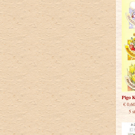
Pigo 
€
5 stu