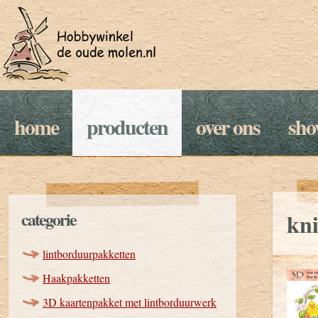
home
producten
over ons
sh
categorie
kni
lintborduurpakketten
Haakpakketten
3D kaartenpakket met lintborduurwerk