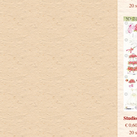
20 st
Studi
€
20 st