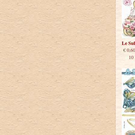
Le Su
€
10 st