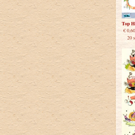
Top H
€
20 st