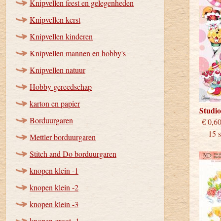
Knipvellen feest en gelegenheden
Knipvellen kerst
Knipvellen kinderen
Knipvellen mannen en hobby's
Knipvellen natuur
Hobby gereedschap
karton en papier
Studi
Borduurgaren
€
15 st
Mettler borduurgaren
Stitch and Do borduurgaren
knopen klein -1
knopen klein -2
knopen klein -3
knopen groot -1