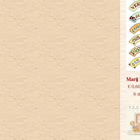
Marij
€
6 stu