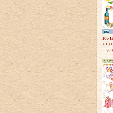
Top H
€
20 st