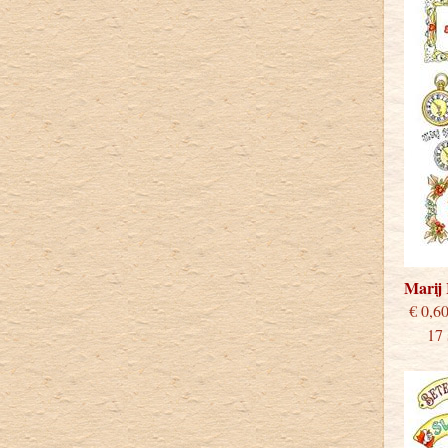
Marij
€
17 st