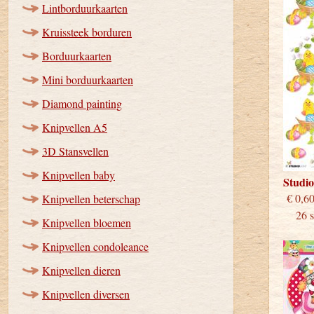
Lintborduurkaarten
Kruissteek borduren
Borduurkaarten
Mini borduurkaarten
Diamond painting
Knipvellen A5
3D Stansvellen
Knipvellen baby
Studi
€
Knipvellen beterschap
26 st
Knipvellen bloemen
Knipvellen condoleance
Knipvellen dieren
Knipvellen diversen