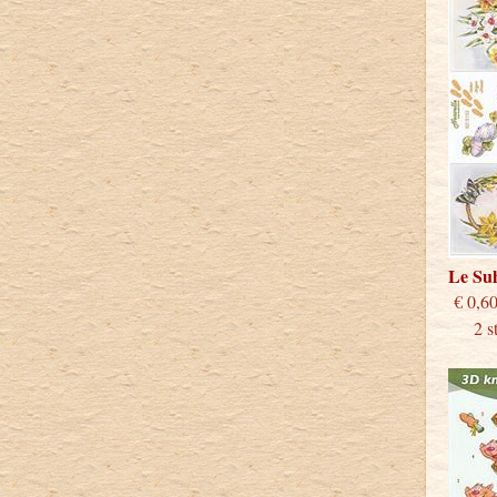
Le Su
€
2 stu