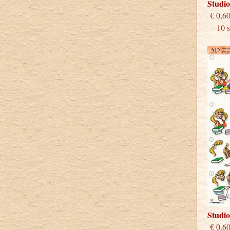
Studi
€
10 st
Studi
€