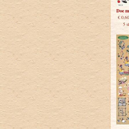
Doe m
€
5 stu