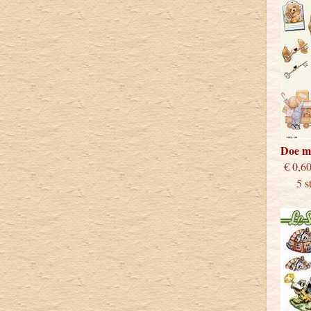
Doe m
€
5 stu