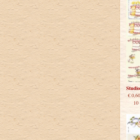
Studi
€
10 st