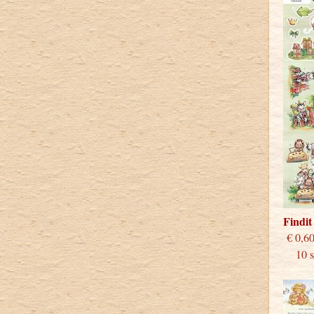
Findi
€
10 st