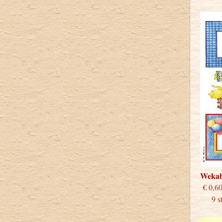
Weka
€
9 stu