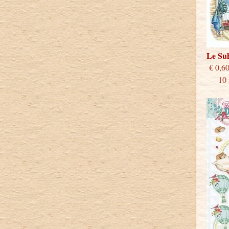
Le Su
€
10 st