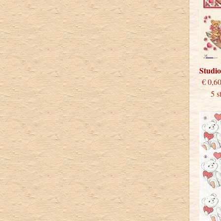
Studio
€
5 stu