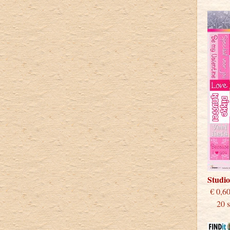
Studi
€
20 st