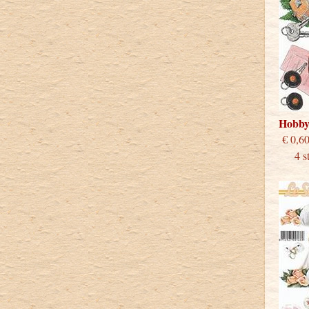
Hobby
€
4 stu