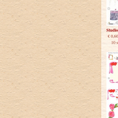
Studi
€
10 st