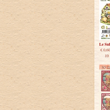
Le Su
€
10 st