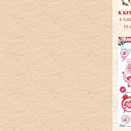
K KF
€
10 st