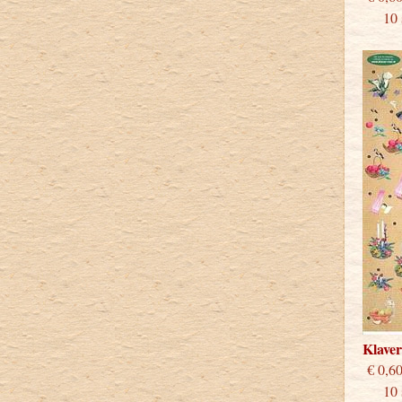
10 st
Klave
€
10 st