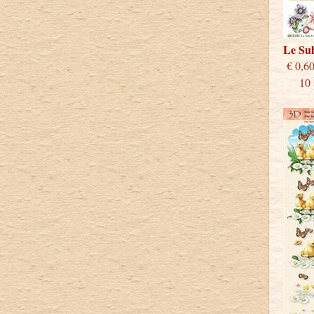
Le Su
€
10 st