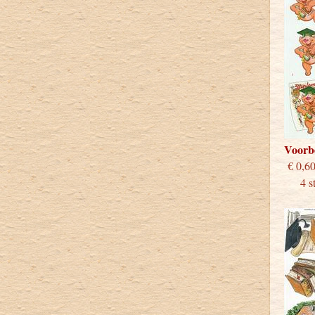
Voorb
€
4 stu