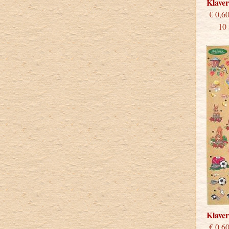
Klave
€
10 st
Klave
€