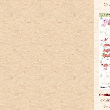
20 st
Studi
€
20 st