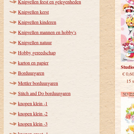
Knipvellen feest en gelegenheden
Knipvellen kerst
Knipvellen kinderen
Knipvellen mannen en hobby's
Knipvellen natuur
Hobby gereedschap
karton en papier
Studi
Borduurgaren
€
15 st
Mettler borduurgaren
Stitch and Do borduurgaren
knopen klein -1
knopen klein -2
knopen klein -3
knopen groot -1