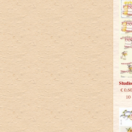
Studi
€
10 st