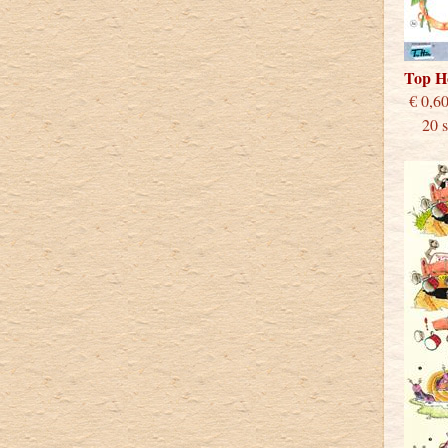
Top H
€
20 st