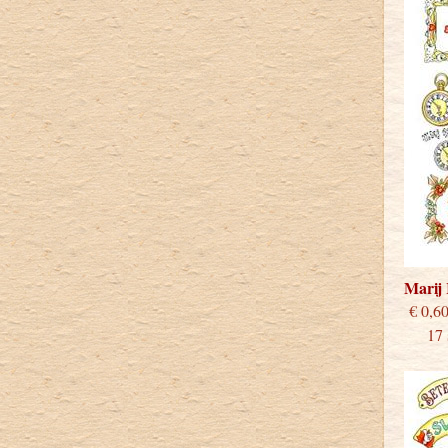
Marij
€
17 st