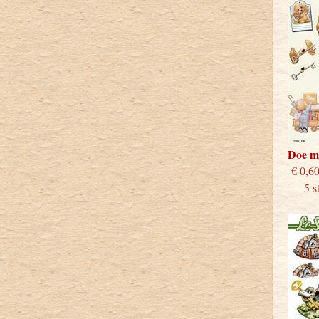
Doe m
€
5 stu