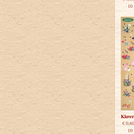
10 st
Klave
€
10 st