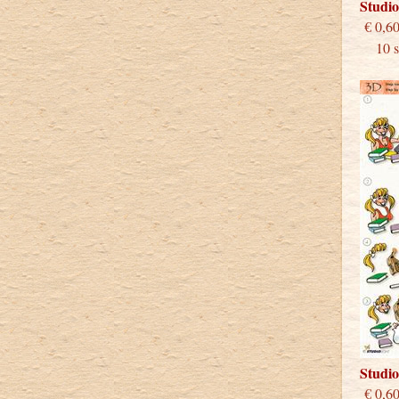
Studi
€
10 st
Studi
€