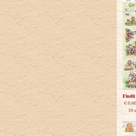
Findi
€
10 st