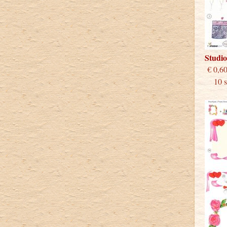
Studi
€
10 st