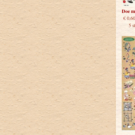
Doe m
€
5 stu