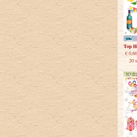
Top H
€
20 st