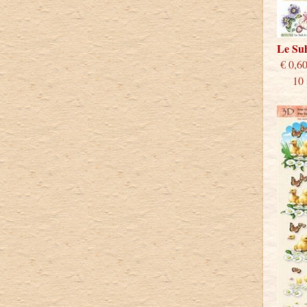
Le Su
€
10 st