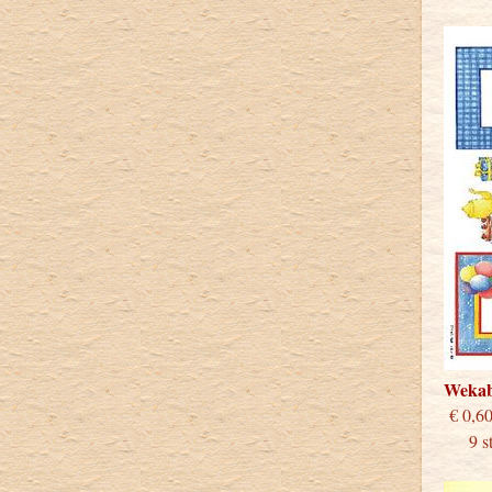
Weka
€
9 stu