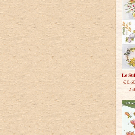
Le Su
€
2 stu