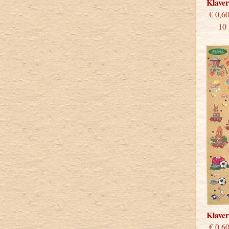
Klave
€
10 st
Klave
€