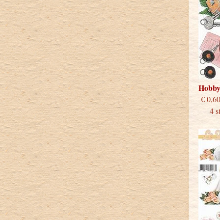
Hobby
€
4 stu