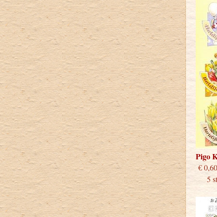
Pigo 
€
5 stu