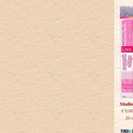
Studi
€
20 st