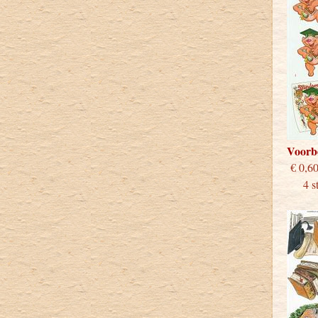
Voorb
€
4 stu