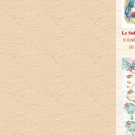
Le Su
€
10 st