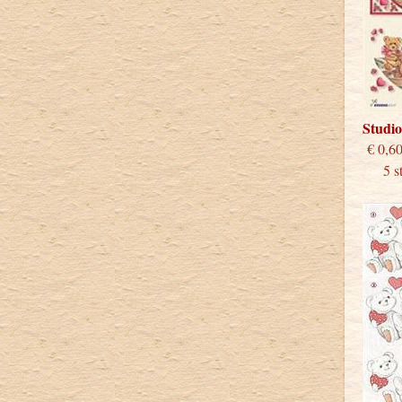
Studio
€
5 stu