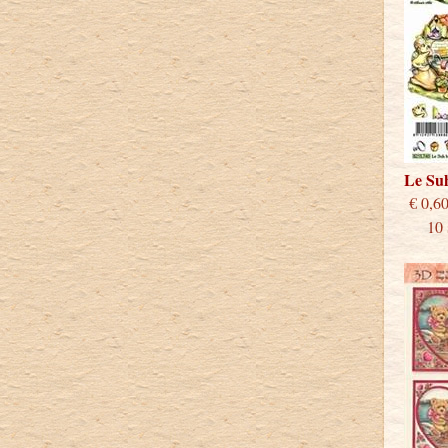
Le Su
€
10 st