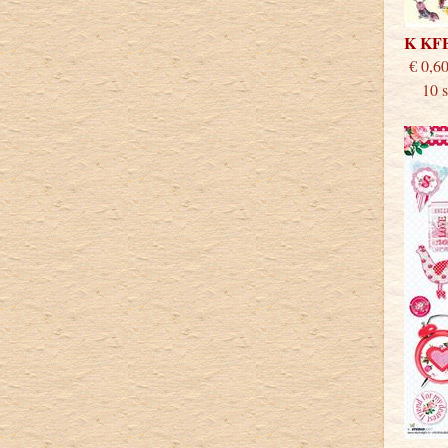
K KF
€
10 st