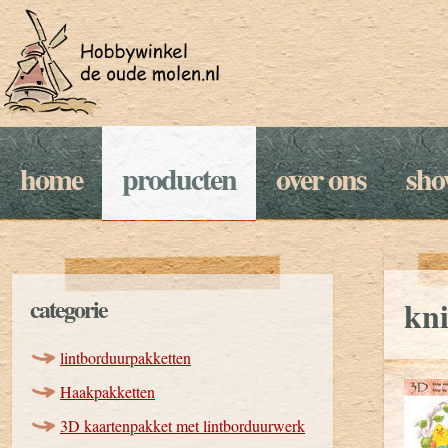
home
producten
over ons
sh
categorie
kni
lintborduurpakketten
Haakpakketten
3D kaartenpakket met lintborduurwerk