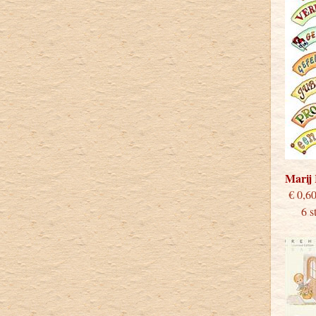
Marij
€
6 stu