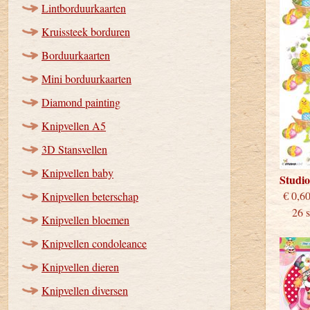
Lintborduurkaarten
Kruissteek borduren
Borduurkaarten
Mini borduurkaarten
Diamond painting
Knipvellen A5
3D Stansvellen
Knipvellen baby
Studi
€
Knipvellen beterschap
26 st
Knipvellen bloemen
Knipvellen condoleance
Knipvellen dieren
Knipvellen diversen