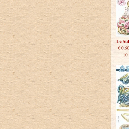
Le Su
€
10 st