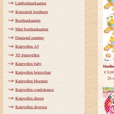
Lintborduurkaarten
Kruissteek borduren
Borduurkaarten
Mini borduurkaarten
Diamond painting
Knipvellen A5
3D Stansvellen
Knipvellen baby
Studi
€
Knipvellen beterschap
26 st
Knipvellen bloemen
Knipvellen condoleance
Knipvellen dieren
Knipvellen diversen