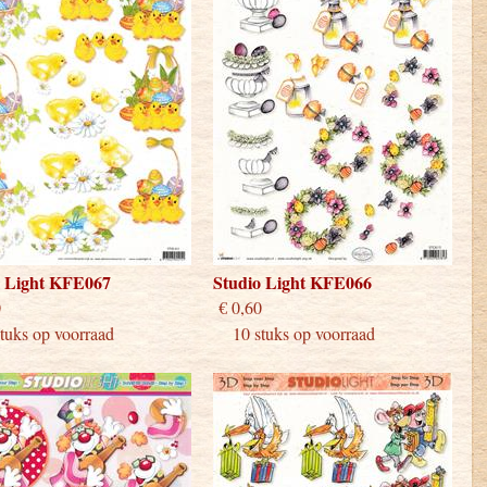
o Light KFE067
Studio Light KFE066
 0,60
€ 0,60
uks op voorraad
10 stuks op voorraad