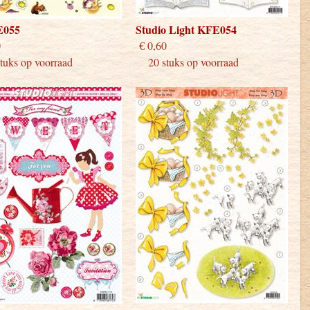
E055
Studio Light KFE054
 0,60
€ 0,60
uks op voorraad
20 stuks op voorraad