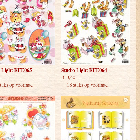
o Light KFE065
Studio Light KFE064
 0,60
€ 0,60
uks op voorraad
18 stuks op voorraad