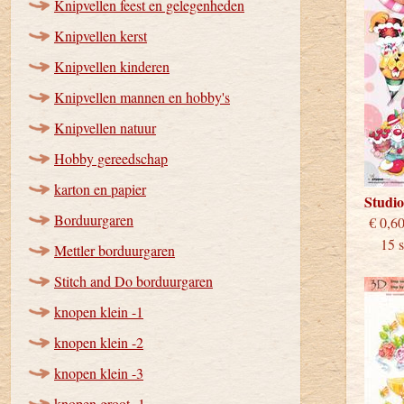
Knipvellen feest en gelegenheden
Knipvellen kerst
Knipvellen kinderen
Knipvellen mannen en hobby's
Knipvellen natuur
Hobby gereedschap
karton en papier
Studi
Borduurgaren
€
15 st
Mettler borduurgaren
Stitch and Do borduurgaren
knopen klein -1
knopen klein -2
knopen klein -3
knopen groot -1