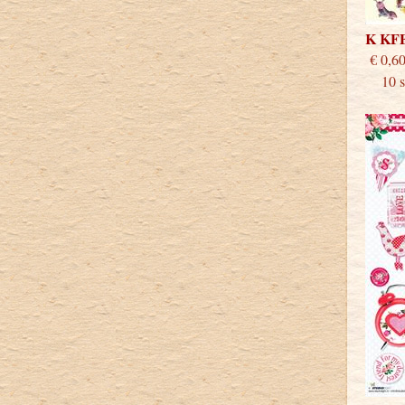
K KF
€
10 st