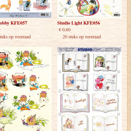
obby KFE057
Studio Light KFE056
 0,60
€ 0,60
uks op voorraad
20 stuks op voorraad