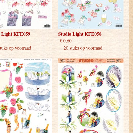
o Light KFE059
Studio Light KFE058
 0,60
€ 0,60
uks op voorraad
20 stuks op voorraad