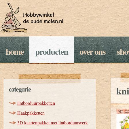
home
producten
over ons
sh
categorie
kni
lintborduurpakketten
Haakpakketten
3D kaartenpakket met lintborduurwerk