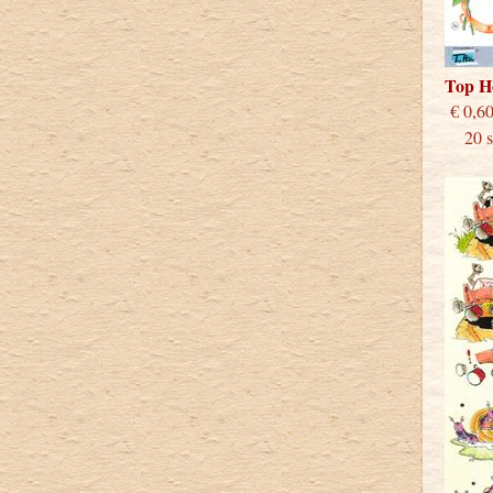
Top H
€
20 st