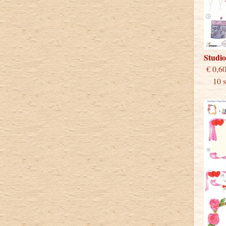
Studi
€
10 st