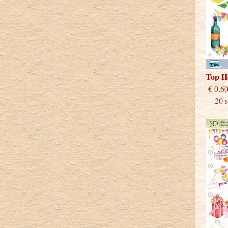
Top H
€
20 st