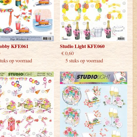
obby KFE061
Studio Light KFE060
 0,60
€ 0,60
uks op voorraad
5 stuks op voorraad