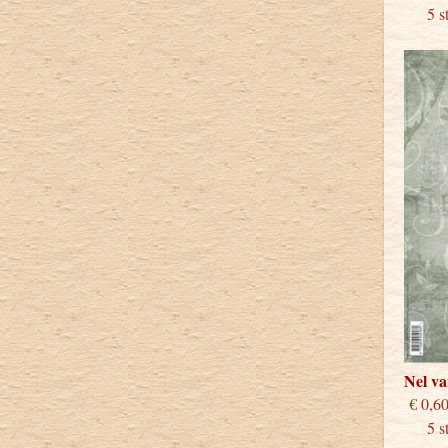
5 stu
Nel v
€
5 stu