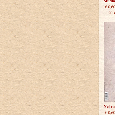
Studi
€
20 st
Nel v
€