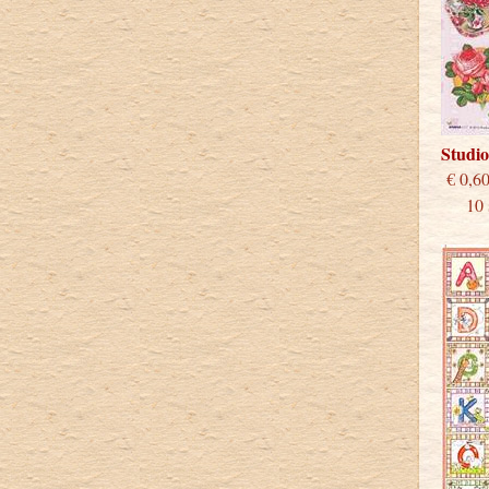
Studi
€
10 st