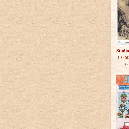
Studi
€
10 st