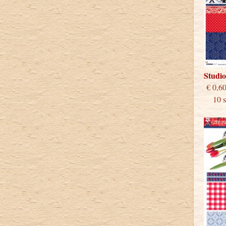
Studi
€
10 st