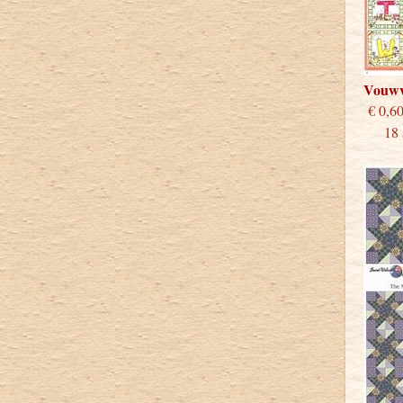
Vouwv
€
18 st