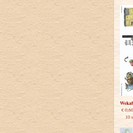
Weka
€
10 st