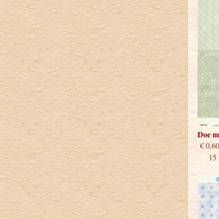
Doe m
€
15 st