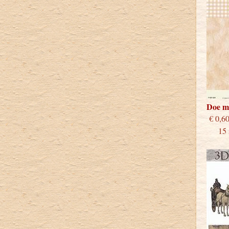
Doe m
€
15 st