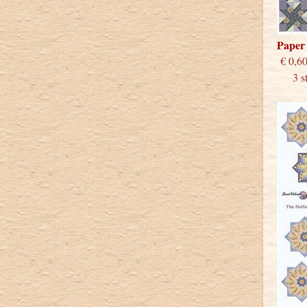
Paper
€
3 stu