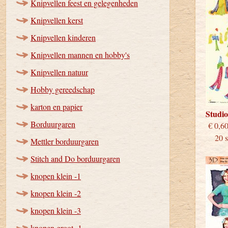
Knipvellen feest en gelegenheden
Knipvellen kerst
Knipvellen kinderen
Knipvellen mannen en hobby's
Knipvellen natuur
Hobby gereedschap
karton en papier
Studi
Borduurgaren
€
20 st
Mettler borduurgaren
Stitch and Do borduurgaren
knopen klein -1
knopen klein -2
knopen klein -3
knopen groot -1