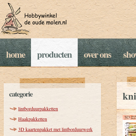
home
producten
over ons
sh
categorie
kni
lintborduurpakketten
Haakpakketten
3D kaartenpakket met lintborduurwerk