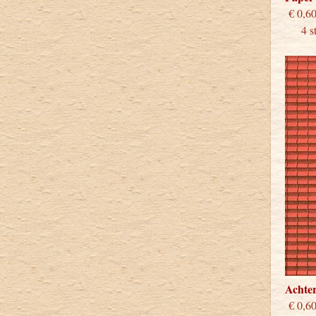
€
4 stu
Achte
€