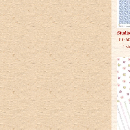
Studi
€
4 stu