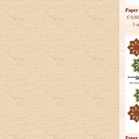
Paper
€
3 stu
Paper