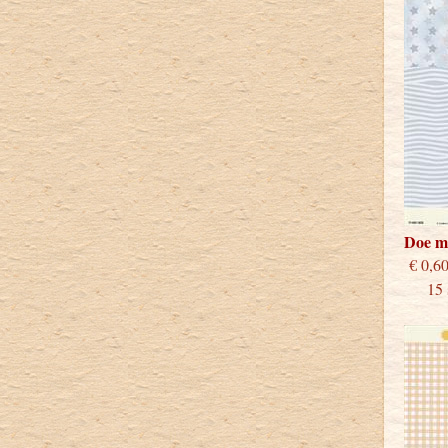
Doe m
€
15 st