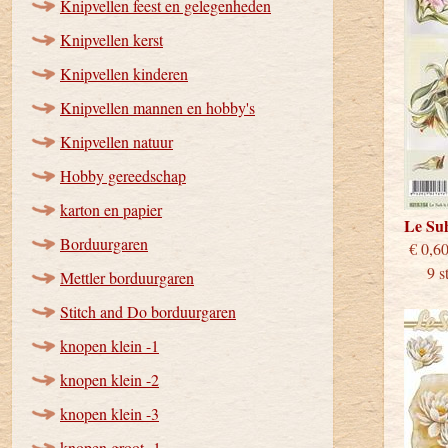
Knipvellen feest en gelegenheden
Knipvellen kerst
Knipvellen kinderen
Knipvellen mannen en hobby's
Knipvellen natuur
Hobby gereedschap
karton en papier
Le Su
Borduurgaren
€
9 stu
Mettler borduurgaren
Stitch and Do borduurgaren
knopen klein -1
knopen klein -2
knopen klein -3
knopen groot -1