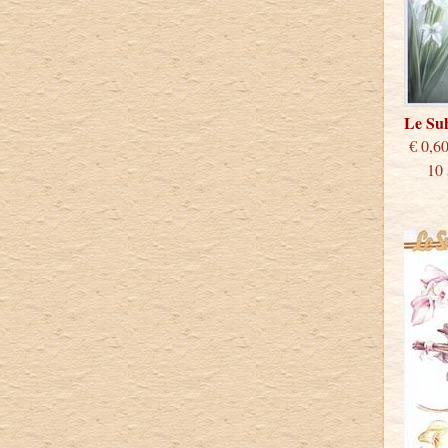
Le Su
€
10 st