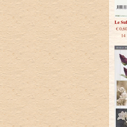
Le Su
€
14 st