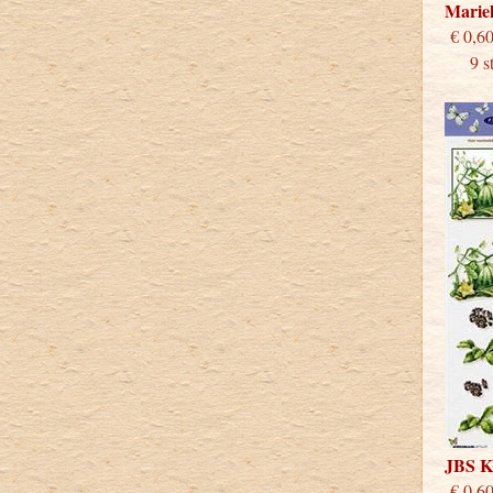
Marie
€
9 stu
JBS 
€