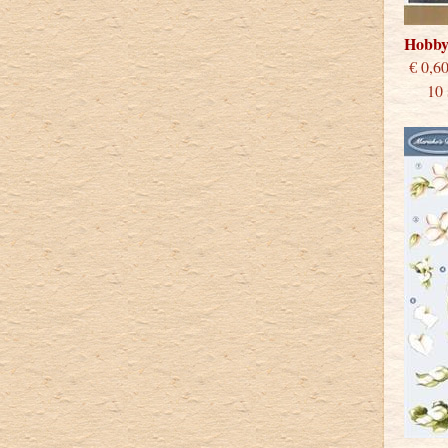
Hobby
€
10 st