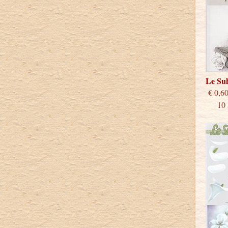
Le Su
€
10 st