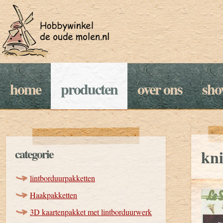
home
producten
over ons
sh
categorie
kni
lintborduurpakketten
Haakpakketten
3D kaartenpakket met lintborduurwerk