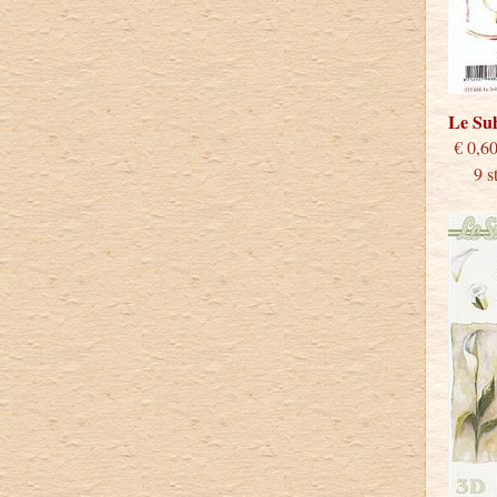
Le Su
€
9 stu