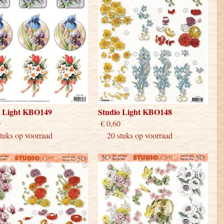
o Light KBO149
Studio Light KBO148
 0,60
€ 0,60
uks op voorraad
20 stuks op voorraad