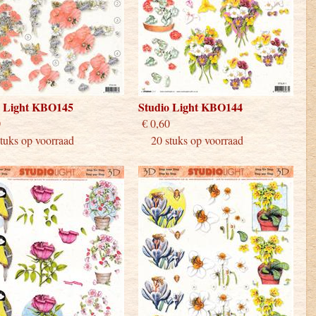
o Light KBO145
Studio Light KBO144
 0,60
€ 0,60
uks op voorraad
20 stuks op voorraad