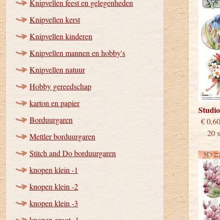
Knipvellen feest en gelegenheden
Knipvellen kerst
Knipvellen kinderen
Knipvellen mannen en hobby's
Knipvellen natuur
Hobby gereedschap
karton en papier
Studi
Borduurgaren
€
20 st
Mettler borduurgaren
Stitch and Do borduurgaren
knopen klein -1
knopen klein -2
knopen klein -3
knopen groot -1