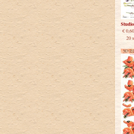
Studi
€
20 st