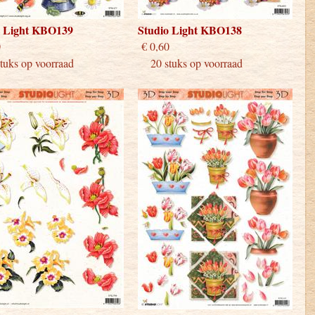
o Light KBO139
Studio Light KBO138
 0,60
€ 0,60
uks op voorraad
20 stuks op voorraad