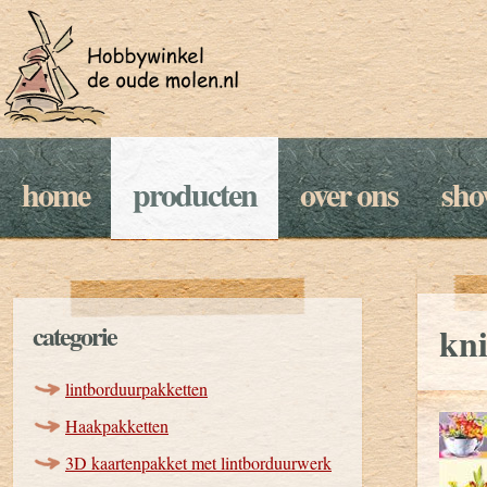
home
producten
over ons
sh
categorie
kn
lintborduurpakketten
Haakpakketten
3D kaartenpakket met lintborduurwerk