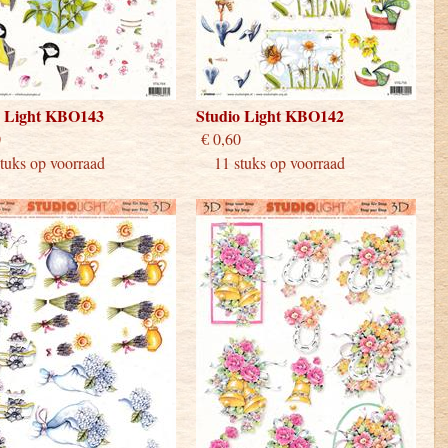
o Light KBO143
Studio Light KBO142
 0,60
€ 0,60
uks op voorraad
11 stuks op voorraad