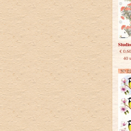
Studi
€
40 st