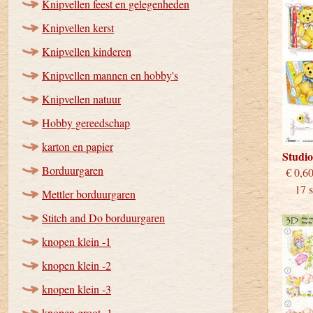
Knipvellen feest en gelegenheden
Knipvellen kerst
Knipvellen kinderen
Knipvellen mannen en hobby's
Knipvellen natuur
Hobby gereedschap
karton en papier
Studi
Borduurgaren
€
17 st
Mettler borduurgaren
Stitch and Do borduurgaren
knopen klein -1
knopen klein -2
knopen klein -3
knopen groot -1