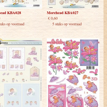
ead KBA028
Morehead KBA027
 0,60
€ 0,60
tuks op voorraad
5 stuks op voorraad