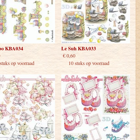
bo KBA034
Le Suh KBA033
 0,60
€ 0,60
uks op voorraad
10 stuks op voorraad