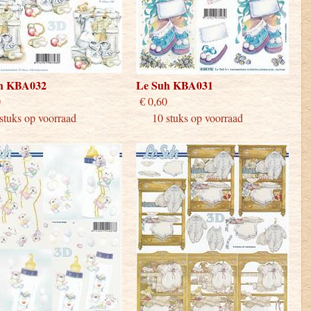
h KBA032
Le Suh KBA031
 0,60
€ 0,60
uks op voorraad
10 stuks op voorraad