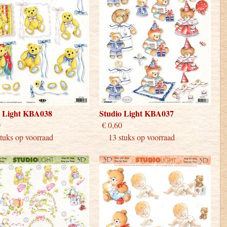
o Light KBA038
Studio Light KBA037
 0,60
€ 0,60
uks op voorraad
13 stuks op voorraad