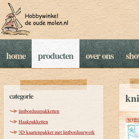
home
producten
over ons
sh
categorie
kni
lintborduurpakketten
Haakpakketten
3D kaartenpakket met lintborduurwerk