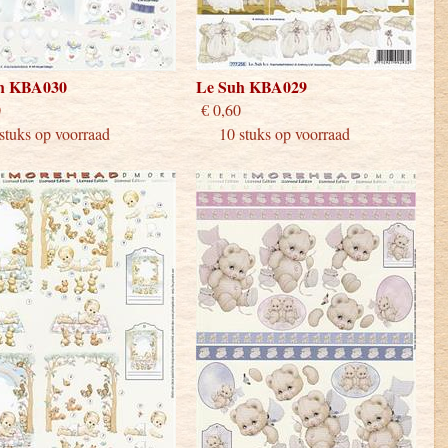
h KBA030
Le Suh KBA029
 0,60
€ 0,60
uks op voorraad
10 stuks op voorraad