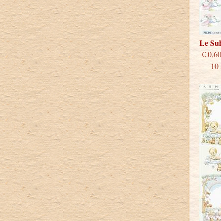
Le Su
€
10 st