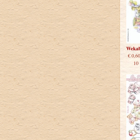
Weka
€
10 st