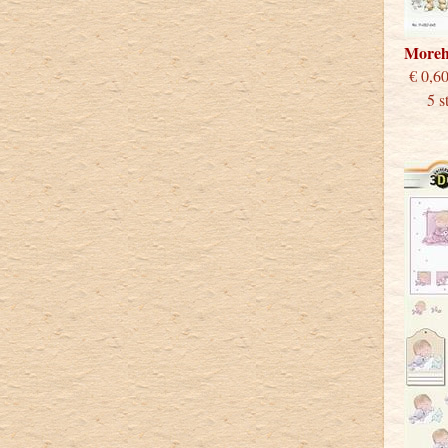
Moreh
€
5 s