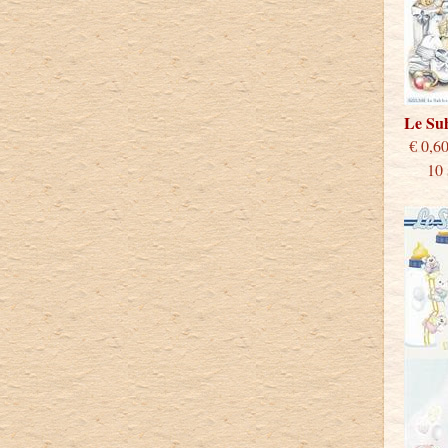
Le Su
€
10 st