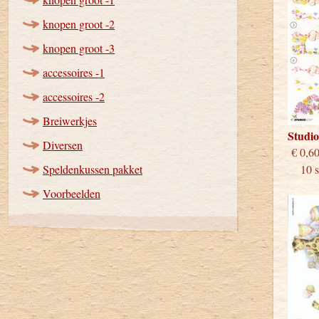
knopen groot -2
knopen groot -3
accessoires -1
accessoires -2
Breiwerkjes
Studi
Diversen
€
Speldenkussen pakket
10 st
Voorbeelden