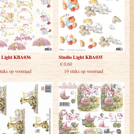
o Light KBA036
Studio Light KBA035
 0,60
€ 0,60
uks op voorraad
19 stuks op voorraad