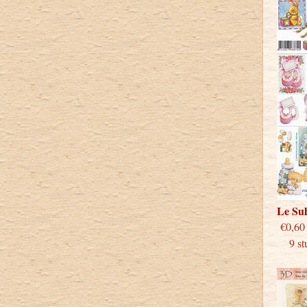
Le Su
€
9 stu