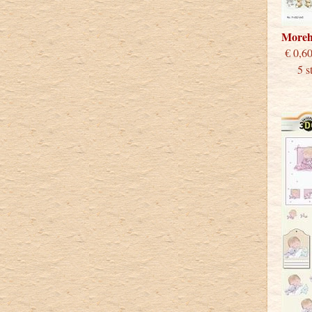
Moreh
€
5 s