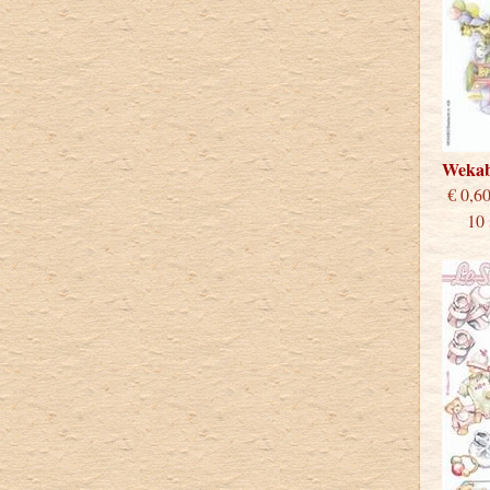
Weka
€
10 st