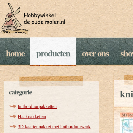
home
producten
over ons
sh
categorie
kni
lintborduurpakketten
Haakpakketten
3D kaartenpakket met lintborduurwerk