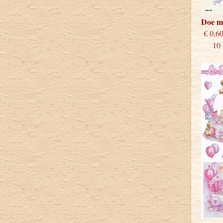
Doe m
€
10 st