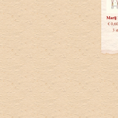
Marij
€
3 stu