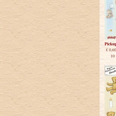
Picku
€
10 st