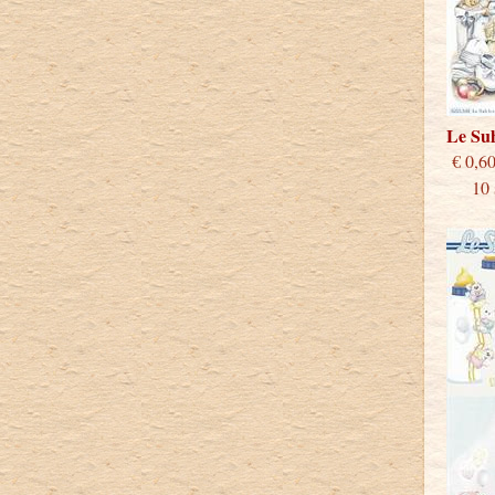
Le Su
€
10 st