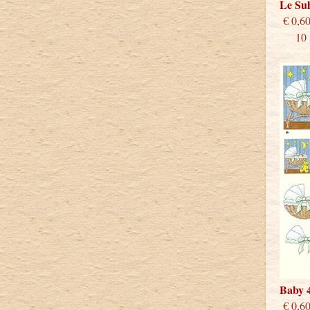
Le Su
€
10 st
Baby 
€