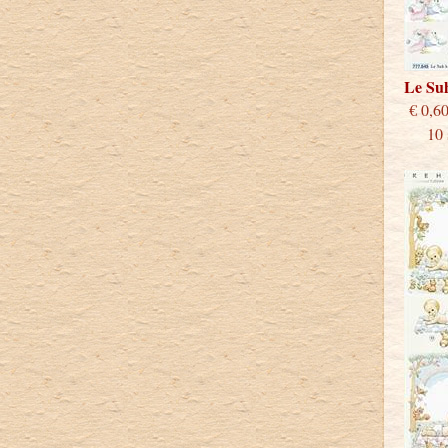
Le Su
€
10 st