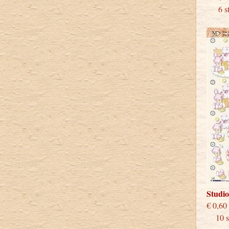
6 stu
Studi
€
10 st