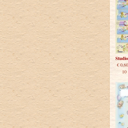
Studi
€
10 st