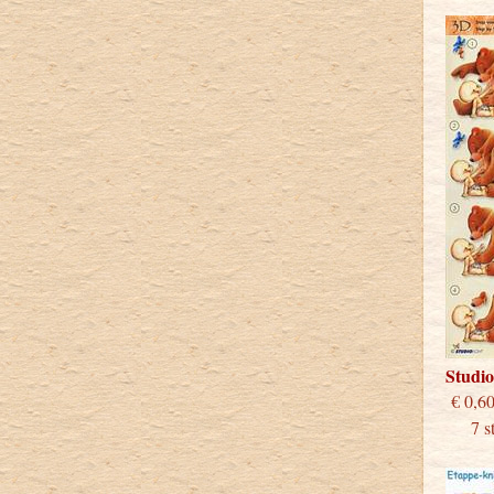
Studi
€
7 stu