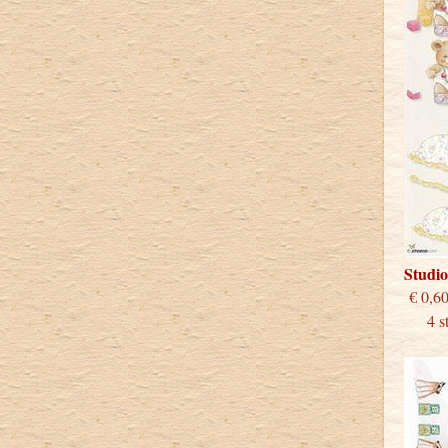
Studi
€
4 stu