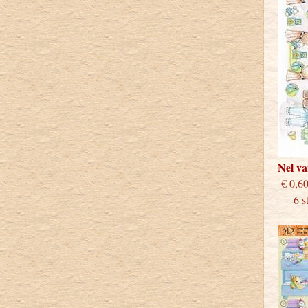
Nel v
€
6 stu