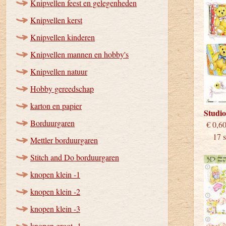
Knipvellen feest en gelegenheden
Knipvellen kerst
Knipvellen kinderen
Knipvellen mannen en hobby's
Knipvellen natuur
Hobby gereedschap
karton en papier
Studi
Borduurgaren
€
17 st
Mettler borduurgaren
Stitch and Do borduurgaren
knopen klein -1
knopen klein -2
knopen klein -3
knopen groot -1