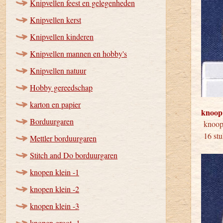
Knipvellen feest en gelegenheden
Knipvellen kerst
Knipvellen kinderen
Knipvellen mannen en hobby's
Knipvellen natuur
Hobby gereedschap
karton en papier
knoop
Borduurgaren
kno
16 stu
Mettler borduurgaren
Stitch and Do borduurgaren
knopen klein -1
knopen klein -2
knopen klein -3
knopen groot -1