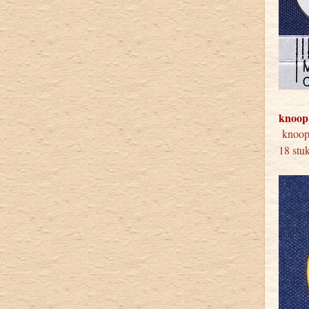
knoop
knoo
18 stu