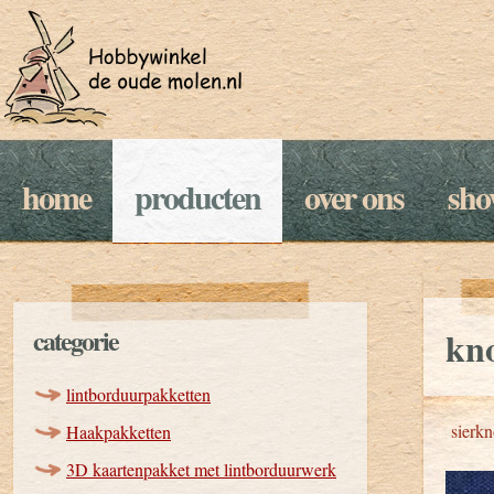
home
producten
over ons
sh
categorie
kno
lintborduurpakketten
sierk
Haakpakketten
3D kaartenpakket met lintborduurwerk