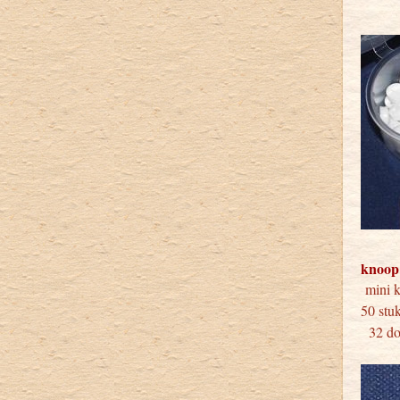
knoop
min
50 
32 doo