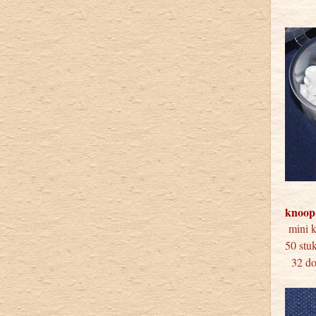
knoop
min
50 
32 doo