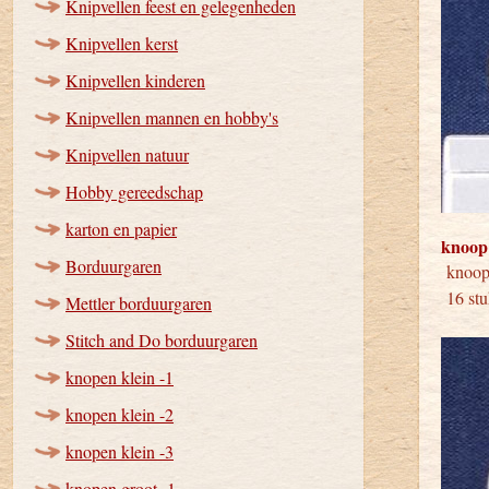
Knipvellen feest en gelegenheden
Knipvellen kerst
Knipvellen kinderen
Knipvellen mannen en hobby's
Knipvellen natuur
Hobby gereedschap
karton en papier
knoop
Borduurgaren
kno
16 stu
Mettler borduurgaren
Stitch and Do borduurgaren
knopen klein -1
knopen klein -2
knopen klein -3
knopen groot -1