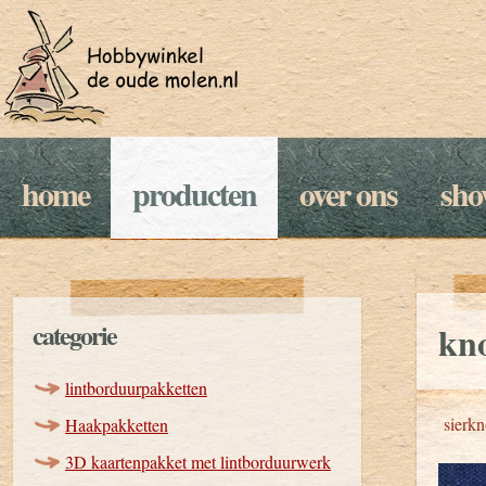
home
producten
over ons
sh
categorie
kno
lintborduurpakketten
sierk
Haakpakketten
3D kaartenpakket met lintborduurwerk