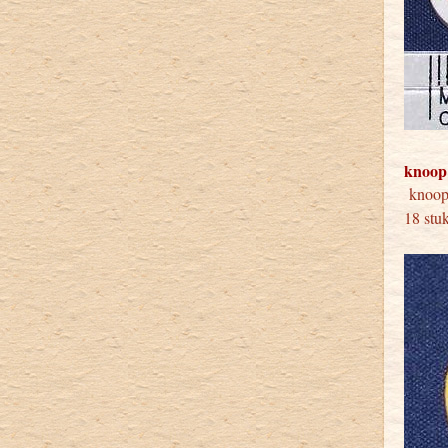
knoop
knoo
18 stu