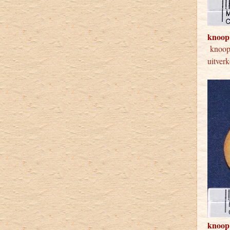
knoop
kno
uitver
knoop