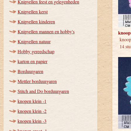
Knipvellen feest en gelegenheden
Knipvellen kerst
Knipvellen kinderen
Knipvellen mannen en hobby's
knoop
kno
Knipvellen natuur
14 stu
Hobby gereedschap
karton en papier
Borduurgaren
Mettler borduurgaren
Stitch and Do borduurgaren
knopen klein -1
knopen klein -2
knopen klein -3
knopen groot -1