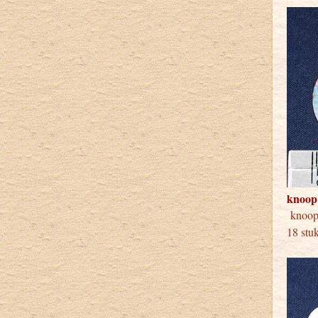
knoop
kno
18 stu