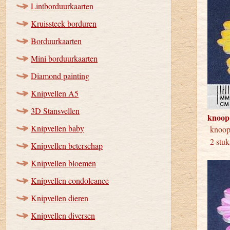
Lintborduurkaarten
Kruissteek borduren
Borduurkaarten
Mini borduurkaarten
Diamond painting
Knipvellen A5
3D Stansvellen
knoop
Knipvellen baby
kno
2 stuk
Knipvellen beterschap
Knipvellen bloemen
Knipvellen condoleance
Knipvellen dieren
Knipvellen diversen