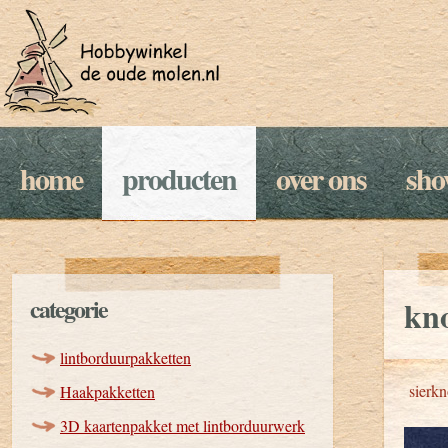
home
producten
over ons
sh
categorie
kno
lintborduurpakketten
sierk
Haakpakketten
3D kaartenpakket met lintborduurwerk