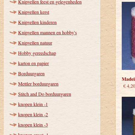
Knipvellen feest en gelegenheden
Knipvellen kerst
Knipvellen kinderen
Knipvellen mannen en hobby's
Knipvellen natuur
Hobby gereedschap
karton en papier
Borduurgaren
Madeir
Mettler borduurgaren
€ 4,2
Stitch and Do borduurgaren
knopen klein -1
knopen klein -2
knopen klein -3
knopen groot -1