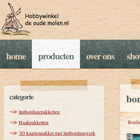
home
producten
over ons
sh
categorie
bo
lintborduurpakketten
Bordu
Haakpakketten
3D kaartenpakket met lintborduurwerk