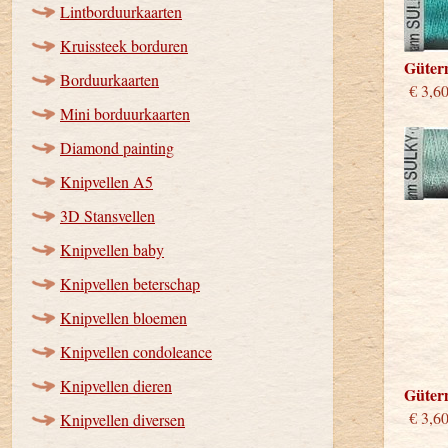
Lintborduurkaarten
Kruissteek borduren
Güter
Borduurkaarten
€ 3,6
Mini borduurkaarten
Diamond painting
Knipvellen A5
3D Stansvellen
Knipvellen baby
Knipvellen beterschap
Knipvellen bloemen
Knipvellen condoleance
Knipvellen dieren
Güter
€ 3,6
Knipvellen diversen