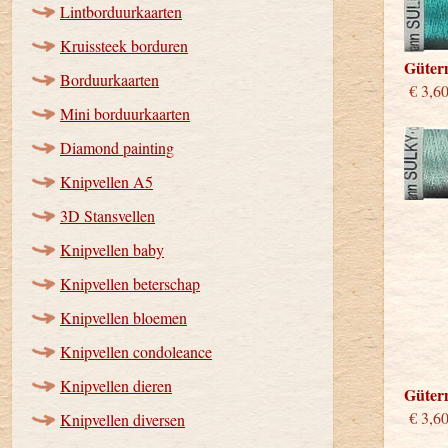
Lintborduurkaarten
Kruissteek borduren
Güter
Borduurkaarten
€ 3,6
Mini borduurkaarten
Diamond painting
Knipvellen A5
3D Stansvellen
Knipvellen baby
Knipvellen beterschap
Knipvellen bloemen
Knipvellen condoleance
Knipvellen dieren
Güter
€ 3,6
Knipvellen diversen