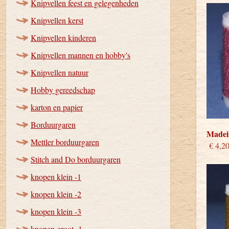
Knipvellen feest en gelegenheden
Knipvellen kerst
Knipvellen kinderen
Knipvellen mannen en hobby's
Knipvellen natuur
Hobby gereedschap
karton en papier
Borduurgaren
Madeir
Mettler borduurgaren
€ 4,2
Stitch and Do borduurgaren
knopen klein -1
knopen klein -2
knopen klein -3
knopen groot -1