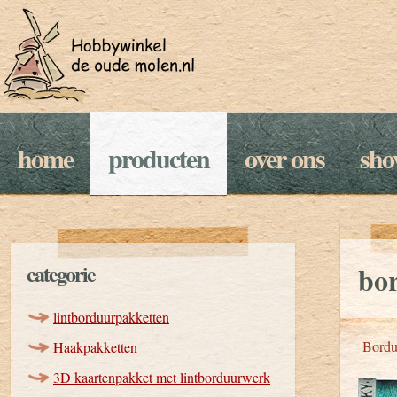
home
producten
over ons
sh
categorie
bo
lintborduurpakketten
Bordu
Haakpakketten
3D kaartenpakket met lintborduurwerk