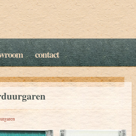
owroom
contact
rduurgaren
urgaren