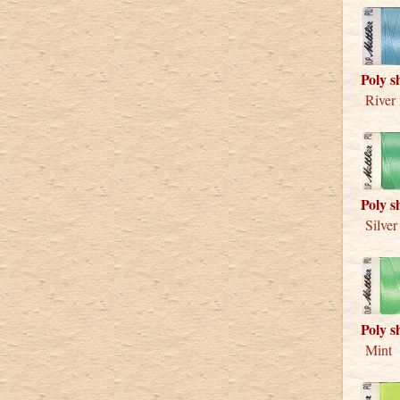
Poly s
River 
Poly s
Silver
Poly s
Mint 