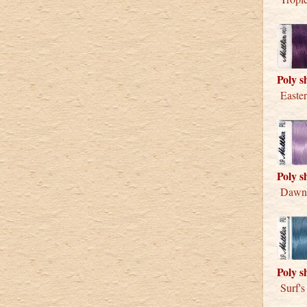
Poly s
Easter
Poly s
Dawn o
Poly s
Surf's