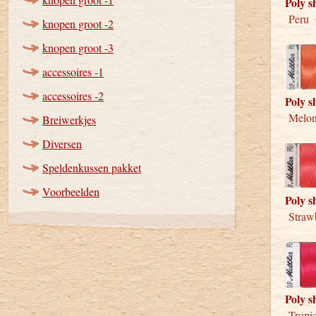
Poly s
Peru 
knopen groot -2
knopen groot -3
accessoires -1
accessoires -2
Poly s
Melon
Breiwerkjes
Diversen
Speldenkussen pakket
Voorbeelden
Poly s
Strawb
Poly s
Tropic