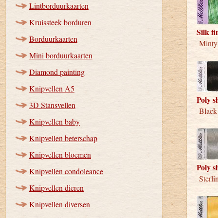
Lintborduurkaarten
Kruissteek borduren
Silk f
Borduurkaarten
Minty
Mini borduurkaarten
Diamond painting
Knipvellen A5
Poly s
3D Stansvellen
Black
Knipvellen baby
Knipvellen beterschap
Knipvellen bloemen
Poly s
Knipvellen condoleance
Sterli
Knipvellen dieren
Knipvellen diversen