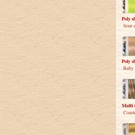
Poly s
Sour a
Poly s
Baby g
Multi 
Coaste