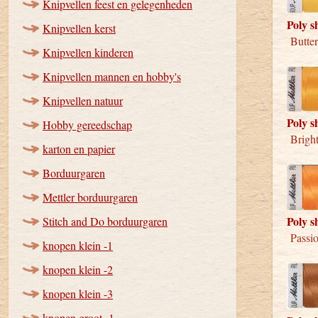
Knipvellen feest en gelegenheden
Poly s
Knipvellen kerst
Butter
Knipvellen kinderen
Knipvellen mannen en hobby's
Knipvellen natuur
Poly s
Hobby gereedschap
Bright
karton en papier
Borduurgaren
Mettler borduurgaren
Poly s
Stitch and Do borduurgaren
Passio
knopen klein -1
knopen klein -2
knopen klein -3
knopen groot -1