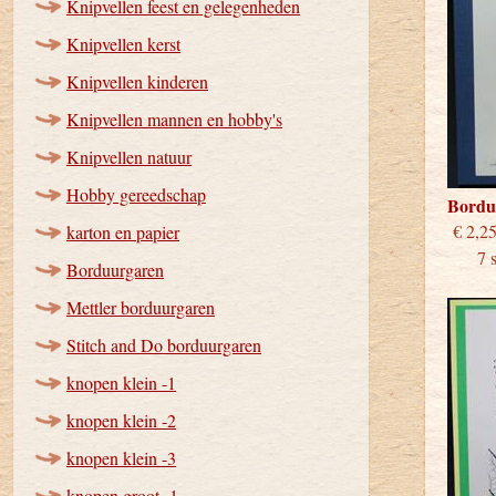
Knipvellen feest en gelegenheden
Knipvellen kerst
Knipvellen kinderen
Knipvellen mannen en hobby's
Knipvellen natuur
Hobby gereedschap
Bordu
€
karton en papier
7 stu
Borduurgaren
Mettler borduurgaren
Stitch and Do borduurgaren
knopen klein -1
knopen klein -2
knopen klein -3
knopen groot -1