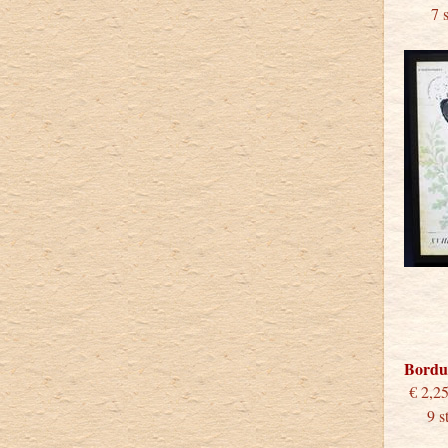
7 stu
Bordu
€
9 stu