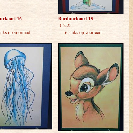
urkaart 16
Borduurkaart 15
 2,25
€ 2,25
ks op voorraad
6 stuks op voorraad