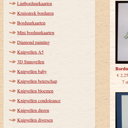
Lintborduurkaarten
Kruissteek borduren
Borduurkaarten
Mini borduurkaarten
Diamond painting
Knipvellen A5
3D Stansvellen
Bordu
Knipvellen baby
€
Knipvellen beterschap
7 stu
Knipvellen bloemen
Knipvellen condoleance
Knipvellen dieren
Knipvellen diversen