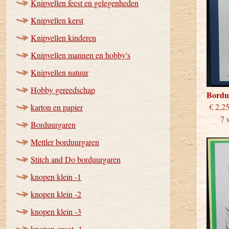
Knipvellen feest en gelegenheden
Knipvellen kerst
Knipvellen kinderen
Knipvellen mannen en hobby's
Knipvellen natuur
Hobby gereedschap
Bordu
€
karton en papier
7 stu
Borduurgaren
Mettler borduurgaren
Stitch and Do borduurgaren
knopen klein -1
knopen klein -2
knopen klein -3
knopen groot -1