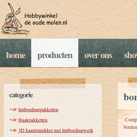
home
producten
over ons
sh
categorie
bo
lintborduurpakketten
Comple
Haakpakketten
borduu
3D kaartenpakket met lintborduurwerk