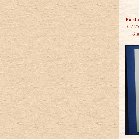
Bordu
€
6 stu