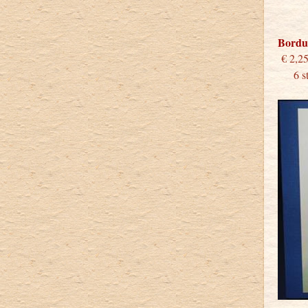
Bordu
€
6 stu