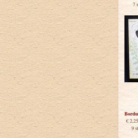
7 stu
Bordu
€
9 stu