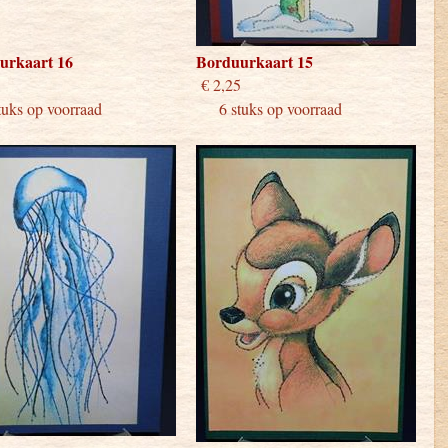
urkaart 16
Borduurkaart 15
 2,25
€ 2,25
ks op voorraad
6 stuks op voorraad