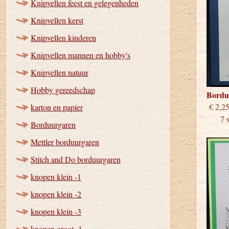
Knipvellen feest en gelegenheden
Knipvellen kerst
Knipvellen kinderen
Knipvellen mannen en hobby's
Knipvellen natuur
Hobby gereedschap
Bordu
€
karton en papier
7 stu
Borduurgaren
Mettler borduurgaren
Stitch and Do borduurgaren
knopen klein -1
knopen klein -2
knopen klein -3
knopen groot -1