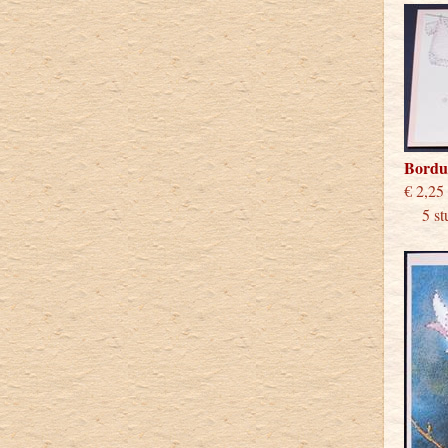
Bordu
€
5 stu