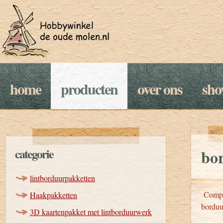
home
producten
over ons
sh
categorie
bo
lintborduurpakketten
Comple
Haakpakketten
borduu
3D kaartenpakket met lintborduurwerk