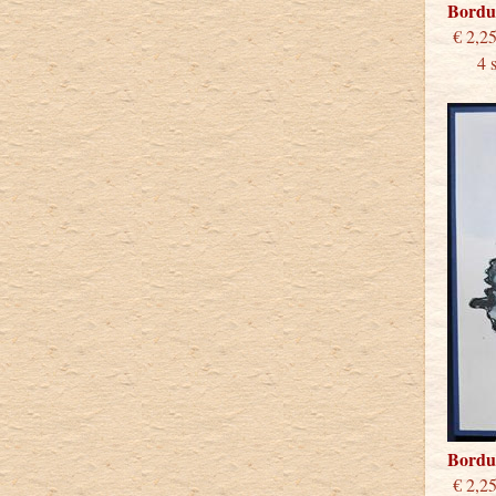
Bordu
€
4 stu
Bordu
€