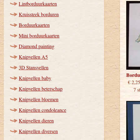
Lintborduurkaarten
Kruissteek borduren
Borduurkaarten
Mini borduurkaarten
Diamond painting
Knipvellen A5
3D Stansvellen
Bordu
Knipvellen baby
€
Knipvellen beterschap
7 stu
Knipvellen bloemen
Knipvellen condoleance
Knipvellen dieren
Knipvellen diversen