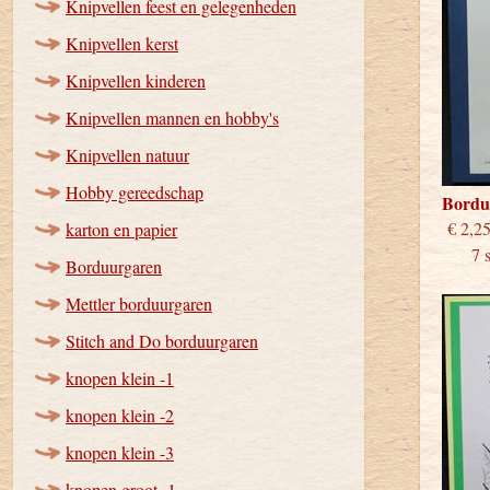
Knipvellen feest en gelegenheden
Knipvellen kerst
Knipvellen kinderen
Knipvellen mannen en hobby's
Knipvellen natuur
Hobby gereedschap
Bordu
€
karton en papier
7 stu
Borduurgaren
Mettler borduurgaren
Stitch and Do borduurgaren
knopen klein -1
knopen klein -2
knopen klein -3
knopen groot -1