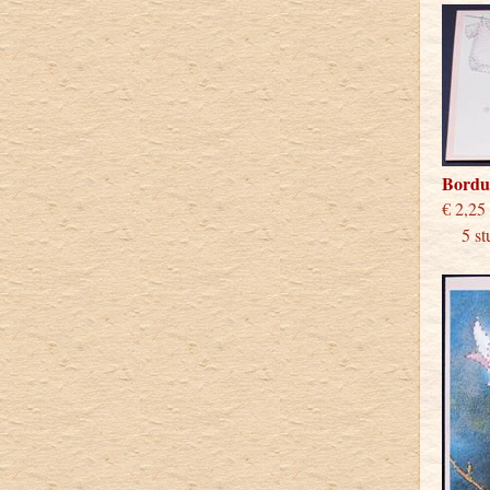
Bordu
€
5 stu