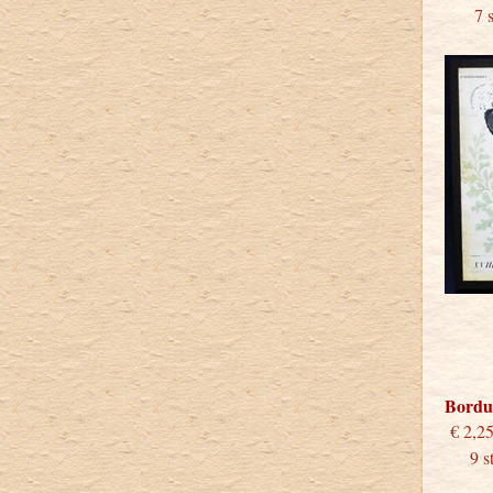
7 stu
Bordu
€
9 stu