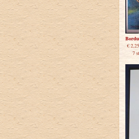
Bordu
€
7 st