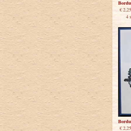
Bordu
€
4 stu
Bordu
€