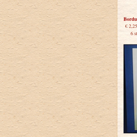
Bordu
€
6 stu