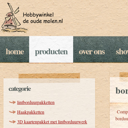
home
producten
over ons
sh
categorie
bo
lintborduurpakketten
Comple
Haakpakketten
borduu
3D kaartenpakket met lintborduurwerk