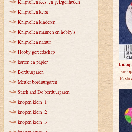
Knipvellen feest en gelegenheden
Knipvellen kerst
Knipvellen kinderen
Knipvellen mannen en hobby's
Knipvellen natuur
Hobby gereedschap
karton en papier
knoop
kno
Borduurgaren
16 stu
Mettler borduurgaren
Stitch and Do borduurgaren
knopen klein -1
knopen klein -2
knopen klein -3
knopen groot -1