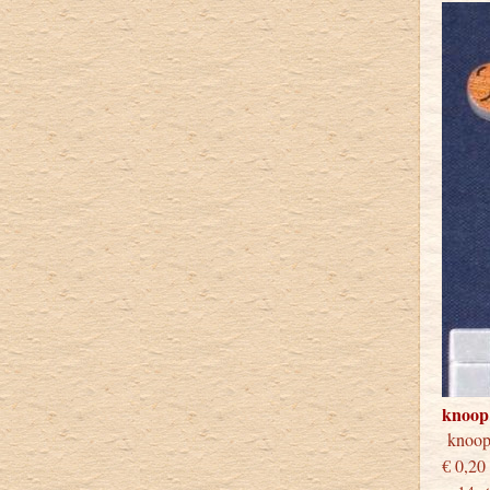
knoop
knoo
€