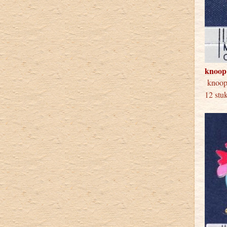
knoop
kno
12 stu