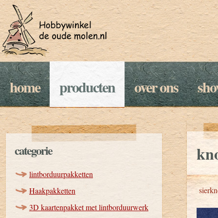
home
producten
over ons
sh
categorie
kno
lintborduurpakketten
sierk
Haakpakketten
3D kaartenpakket met lintborduurwerk