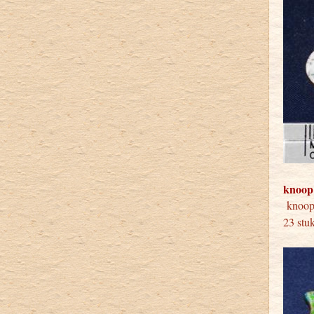
knoop
kno
23 stu