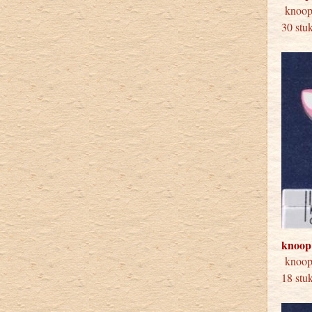
knoo
30 stu
knoop
knoo
18 stu