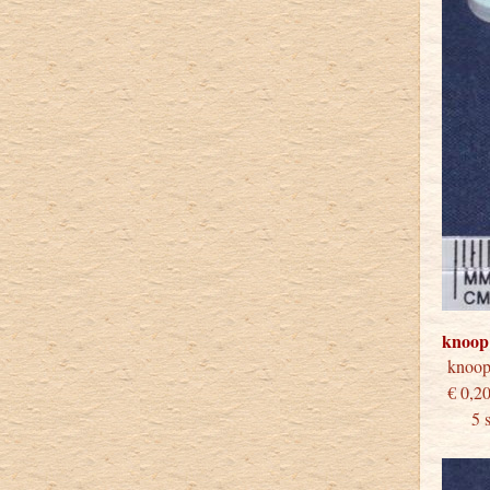
knoop
knoo
€
5 stu