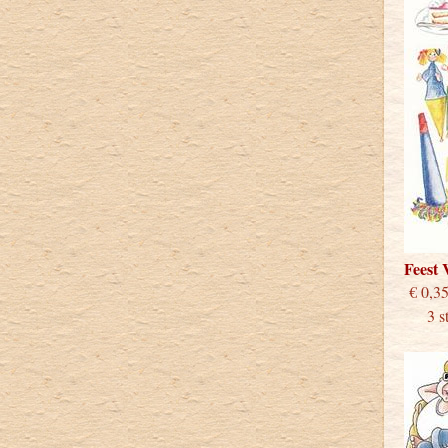
Feest
€
3 stu