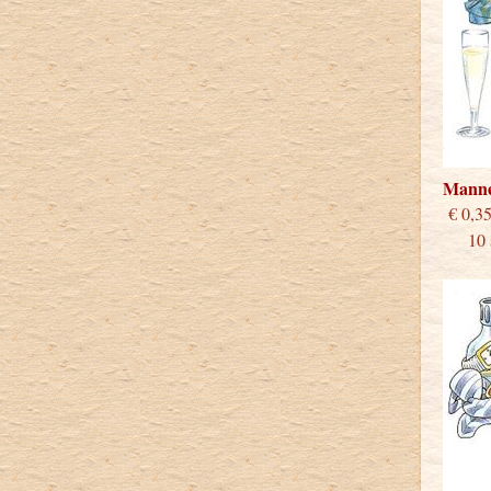
Mann
€
10 st