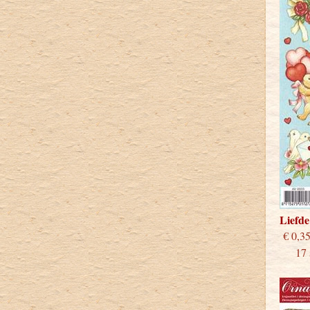
Liefd
€
17 st