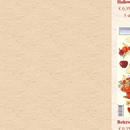
Hallo
€
5 stu
Beter
€