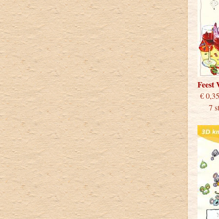
Feest
€
7 stu