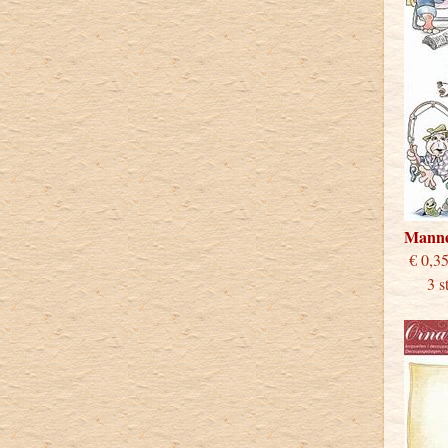
Mann
€
3 stu