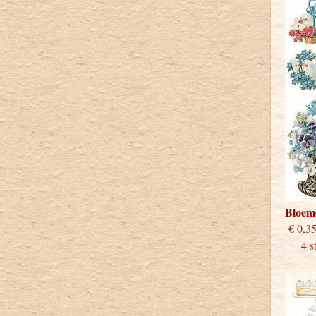
Bloem
€
4 stu