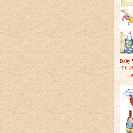
Baby 
€
1 stu