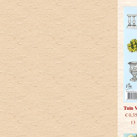
Tuin 
€
13 st