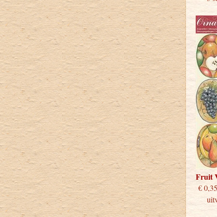
Fruit
€
uitve