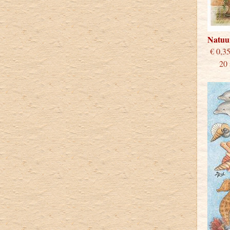
Natuu
€
20 st