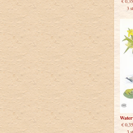
€
3 stu
Water
€
3 stu