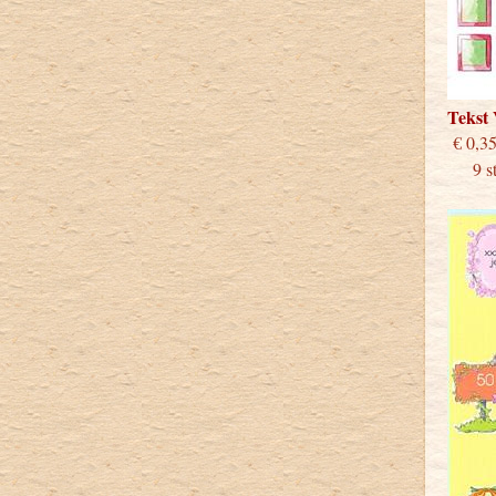
Tekst
€
9 stu