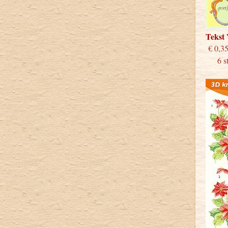
Tekst
€
6 stu