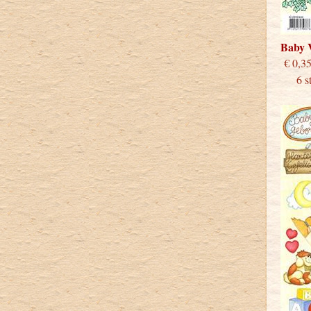
Baby 
€
6 stu