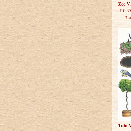
Zee V
€
3 stu
Tuin 