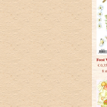
Feest
€
8 stu