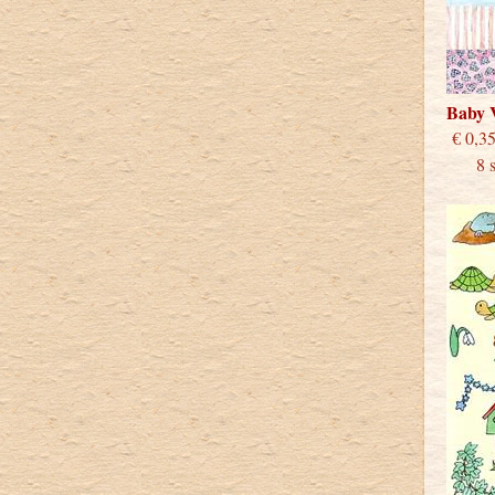
Baby 
€
8 stu