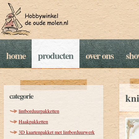
home
producten
over ons
sh
categorie
kni
lintborduurpakketten
Haakpakketten
3D kaartenpakket met lintborduurwerk