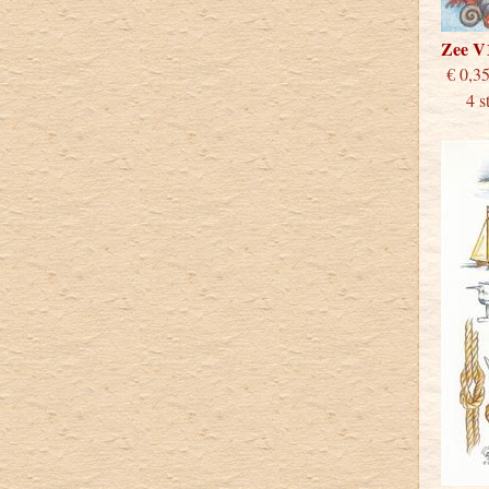
Zee V
€
4 stu