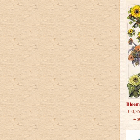
Bloem
€
4 stu