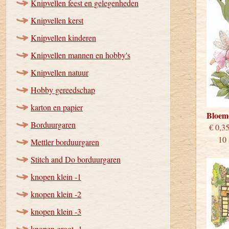
Knipvellen feest en gelegenheden
Knipvellen kerst
Knipvellen kinderen
Knipvellen mannen en hobby's
Knipvellen natuur
Hobby gereedschap
karton en papier
Bloem
Borduurgaren
€
10 st
Mettler borduurgaren
Stitch and Do borduurgaren
knopen klein -1
knopen klein -2
knopen klein -3
knopen groot -1