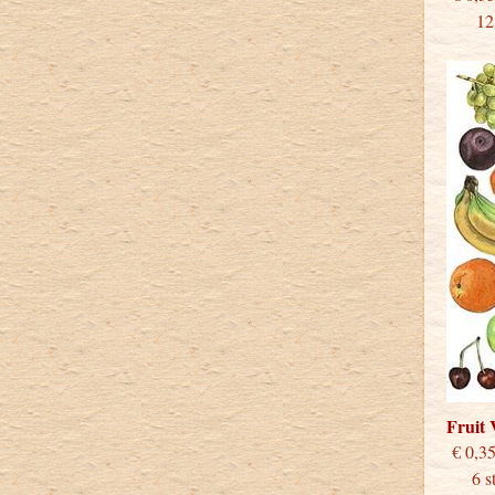
12 st
Fruit
€
6 stu