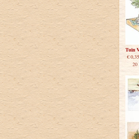
Tuin 
€
20 st