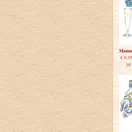
Mann
€
10 st