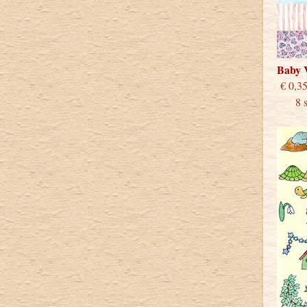
Baby 
€
8 stu