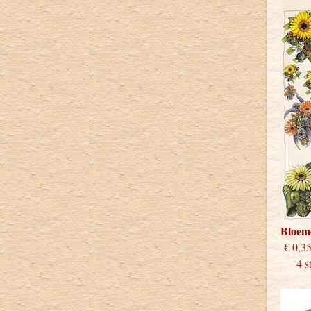
Bloem
€
4 stu