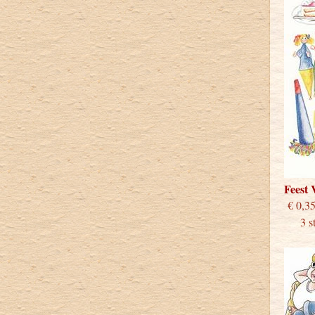
Feest
€
3 stu