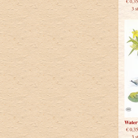
€
3 stu
Water
€
3 stu