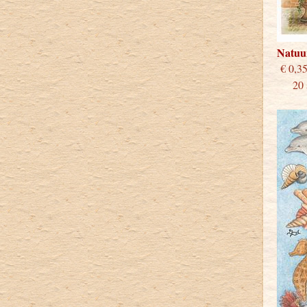
Natuu
€
20 st