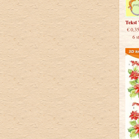
Tekst
€
6 stu