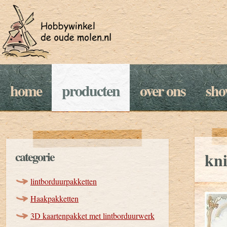
home
producten
over ons
sh
categorie
kni
lintborduurpakketten
Haakpakketten
3D kaartenpakket met lintborduurwerk