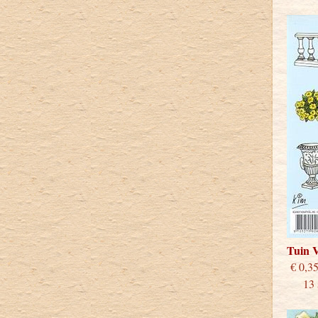
Tuin 
€
13 st