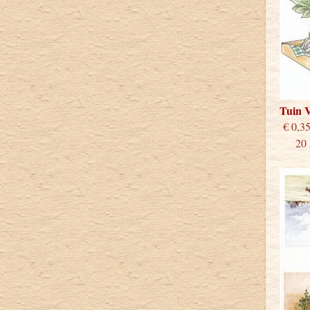
Tuin 
€
20 st