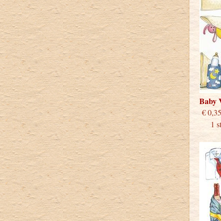
Baby 
€
1 stu