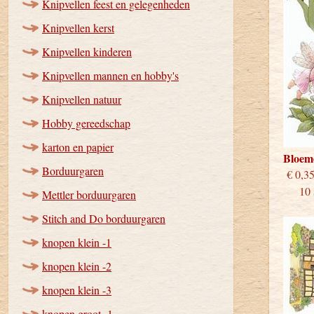
Knipvellen feest en gelegenheden
Knipvellen kerst
Knipvellen kinderen
Knipvellen mannen en hobby's
Knipvellen natuur
Hobby gereedschap
karton en papier
Bloem
Borduurgaren
€
10 st
Mettler borduurgaren
Stitch and Do borduurgaren
knopen klein -1
knopen klein -2
knopen klein -3
knopen groot -1