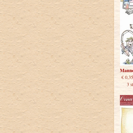
Mann
€
3 stu