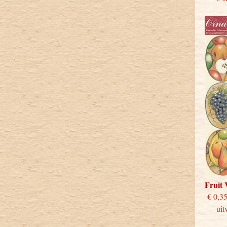
Fruit
€
uitve