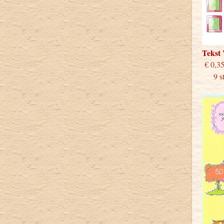
Tekst
€
9 stu