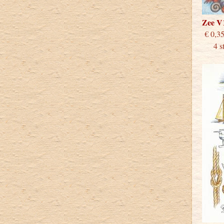
Zee V
€
4 stu