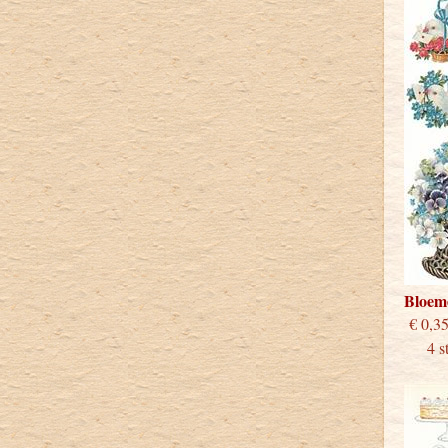
Bloem
€
4 stu