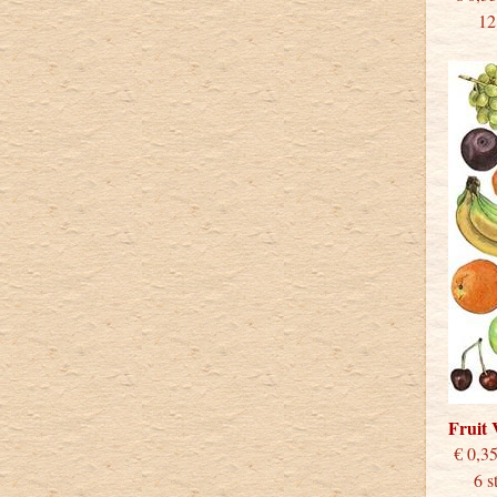
12 st
Fruit
€
6 stu