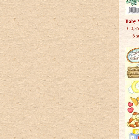
Baby 
€
6 stu