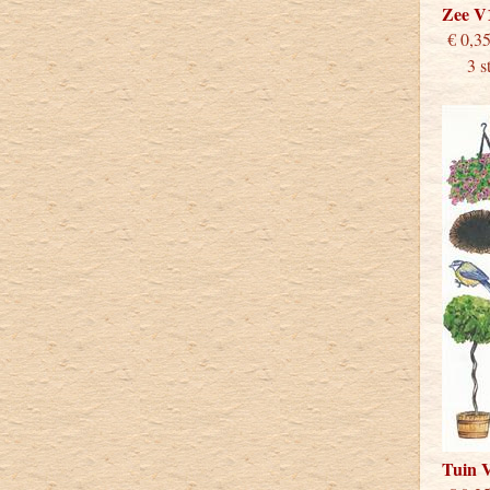
Zee V
€
3 stu
Tuin 