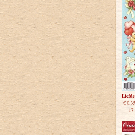
Liefd
€
17 st