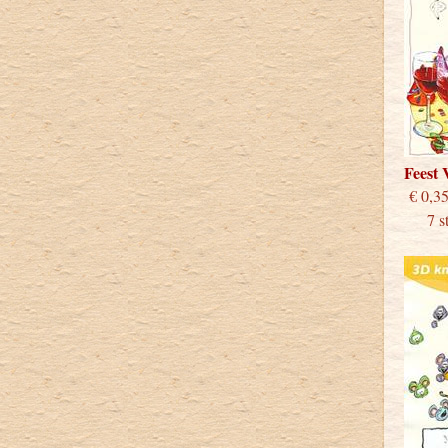
Feest
€
7 stu