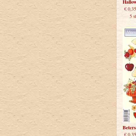
Hallo
€
5 stu
Beter
€