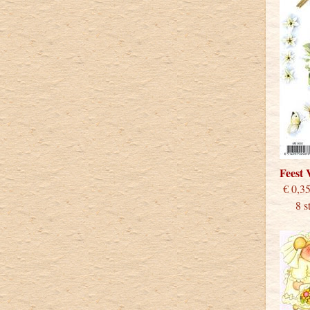
Feest
€
8 stu