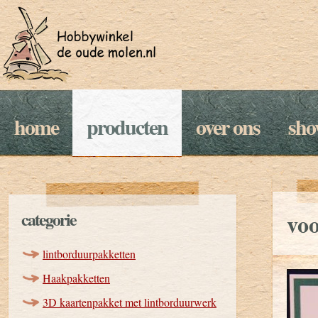
home
producten
over ons
sh
categorie
vo
lintborduurpakketten
Haakpakketten
3D kaartenpakket met lintborduurwerk