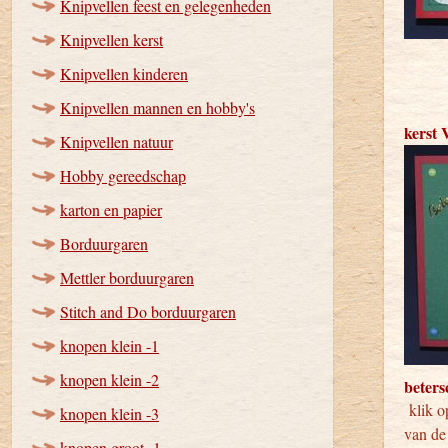
Knipvellen feest en gelegenheden
Knipvellen kerst
Knipvellen kinderen
Knipvellen mannen en hobby's
kerst 
Knipvellen natuur
Hobby gereedschap
karton en papier
Borduurgaren
Mettler borduurgaren
Stitch and Do borduurgaren
knopen klein -1
knopen klein -2
beter
klik op
knopen klein -3
van de 
knopen groot -1