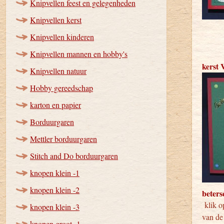
Knipvellen feest en gelegenheden
Knipvellen kerst
Knipvellen kinderen
Knipvellen mannen en hobby's
kerst 
Knipvellen natuur
Hobby gereedschap
karton en papier
Borduurgaren
Mettler borduurgaren
Stitch and Do borduurgaren
knopen klein -1
knopen klein -2
beter
klik op
knopen klein -3
van de 
knopen groot -1