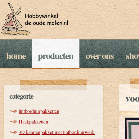
home
producten
over ons
sh
categorie
vo
lintborduurpakketten
Haakpakketten
3D kaartenpakket met lintborduurwerk