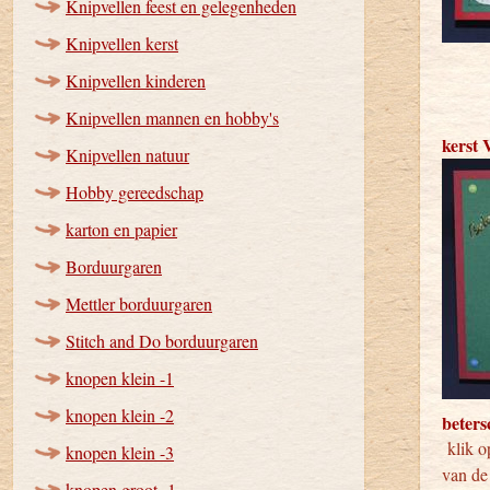
Knipvellen feest en gelegenheden
Knipvellen kerst
Knipvellen kinderen
Knipvellen mannen en hobby's
kerst 
Knipvellen natuur
Hobby gereedschap
karton en papier
Borduurgaren
Mettler borduurgaren
Stitch and Do borduurgaren
knopen klein -1
knopen klein -2
beter
klik op
knopen klein -3
van de 
knopen groot -1