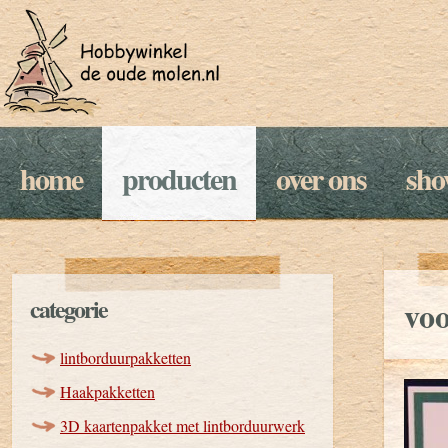
home
producten
over ons
sh
categorie
vo
lintborduurpakketten
Haakpakketten
3D kaartenpakket met lintborduurwerk