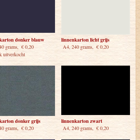
nkarton donker blauw
linnenkarton licht grijs
240 grams, € 0,20
A4, 240 grams, € 0,20
jk uitverkocht
karton donker grijs
linnenkarton zwart
0 grams, € 0,20
A4, 240 grams, € 0,20