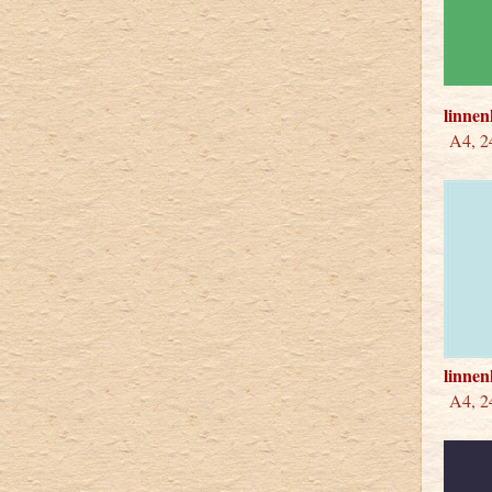
linnen
A4, 24
linne
A4, 2