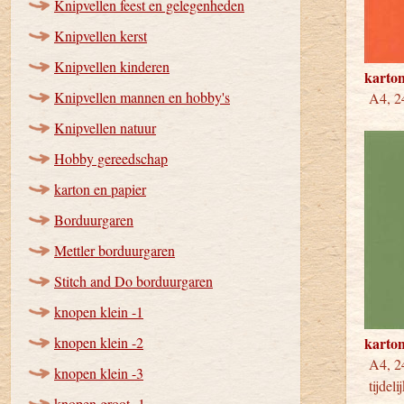
Knipvellen feest en gelegenheden
Knipvellen kerst
Knipvellen kinderen
karton
Knipvellen mannen en hobby's
A4, 24
Knipvellen natuur
Hobby gereedschap
karton en papier
Borduurgaren
Mettler borduurgaren
Stitch and Do borduurgaren
knopen klein -1
knopen klein -2
karto
A4, 
knopen klein -3
tijdeli
knopen groot -1