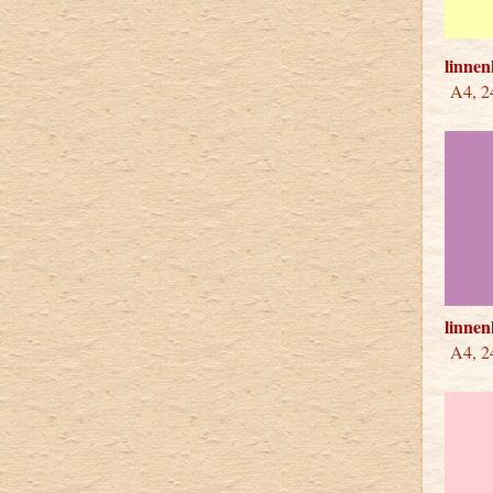
linne
A4, 24
linnen
A4, 24