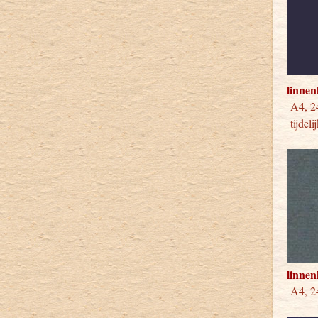
linne
A4, 
tijdeli
linnen
A4, 24