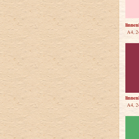
linnen
A4, 24
linne
A4, 24