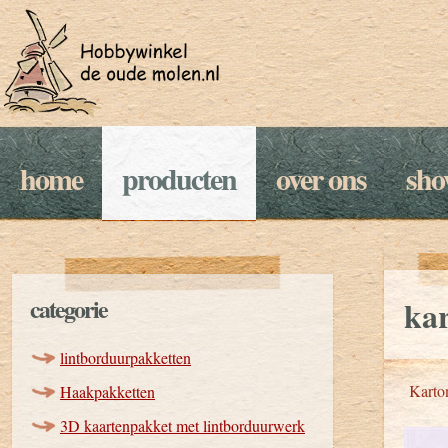
home
producten
over ons
sh
categorie
kar
lintborduurpakketten
Karton
Haakpakketten
3D kaartenpakket met lintborduurwerk