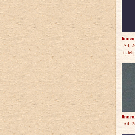
linne
A4, 
tijdeli
linnen
A4, 24