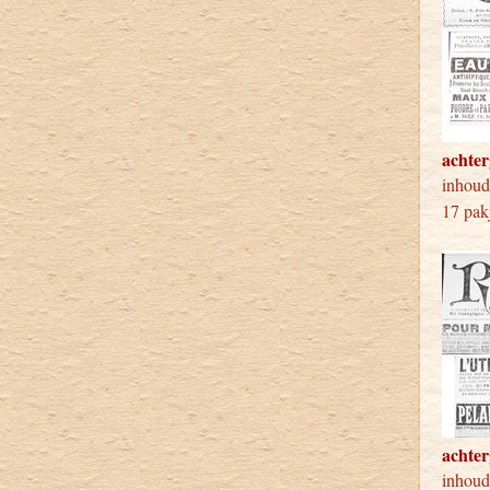
achter
inho
17 pak
achter
inho