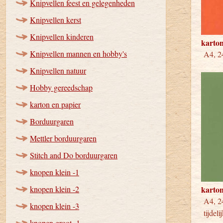
Knipvellen feest en gelegenheden
Knipvellen kerst
Knipvellen kinderen
karton
Knipvellen mannen en hobby's
A4, 24
Knipvellen natuur
Hobby gereedschap
karton en papier
Borduurgaren
Mettler borduurgaren
Stitch and Do borduurgaren
knopen klein -1
knopen klein -2
karto
A4, 
knopen klein -3
tijdeli
knopen groot -1