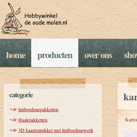
home
producten
over ons
sh
categorie
kar
lintborduurpakketten
Karton
Haakpakketten
3D kaartenpakket met lintborduurwerk