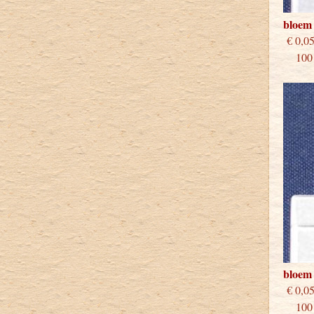
bloem
€
100 s
bloem 
€
100 s