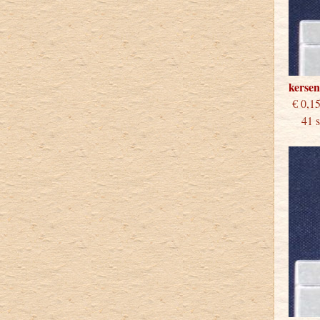
kerse
€
41 st