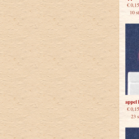
€
10 stu
appel 
€
23 st