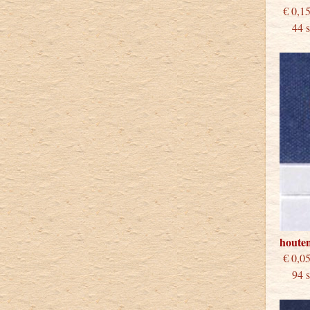
€
44 st
houten
€
94 st