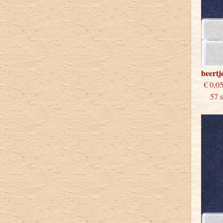
beertj
€
57 st