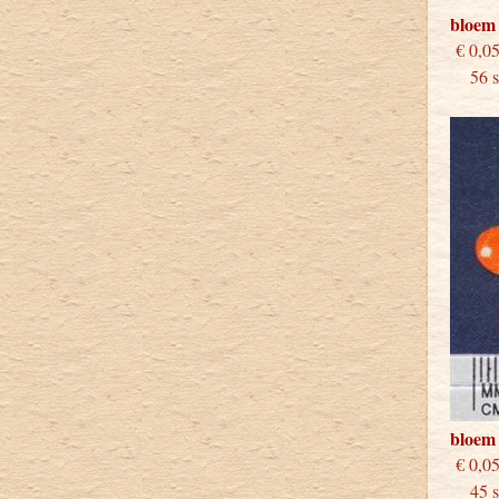
bloem
€
56 st
bloem
€
45 st