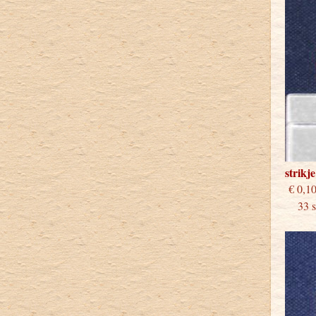
strikj
€
33 st