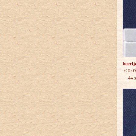
beertj
€
44 st