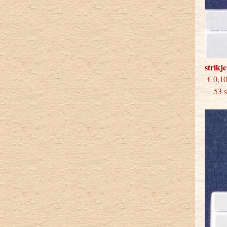
strikj
€
53 st