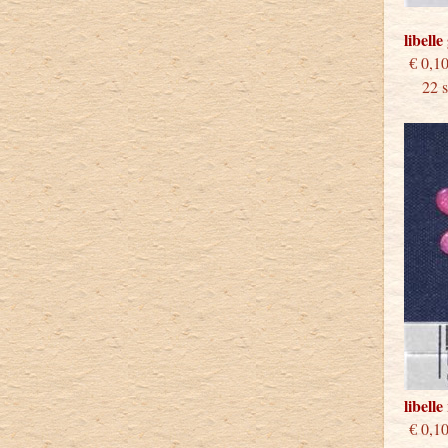
libell
€
22 st
libell
€