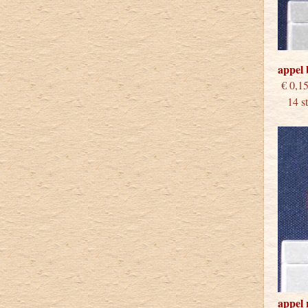
appel
€
14 stu
appel