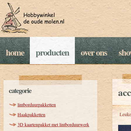
home
producten
over ons
sh
categorie
acc
lintborduurpakketten
Leuke 
Haakpakketten
3D kaartenpakket met lintborduurwerk