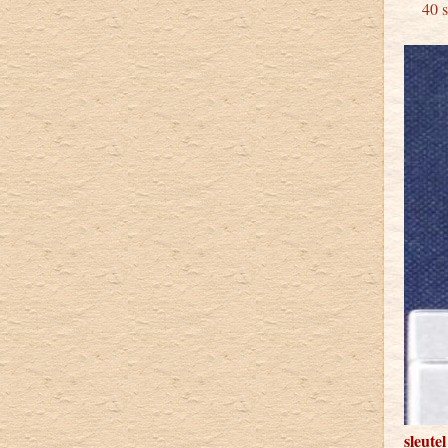
40 st
sleute