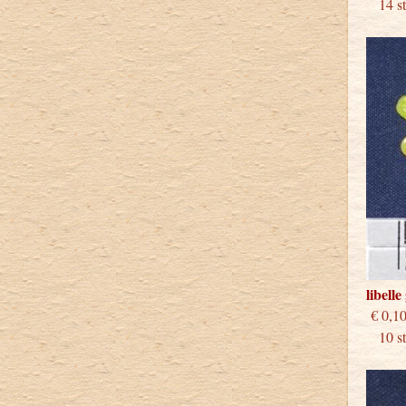
14 stu
libell
€
10 stu