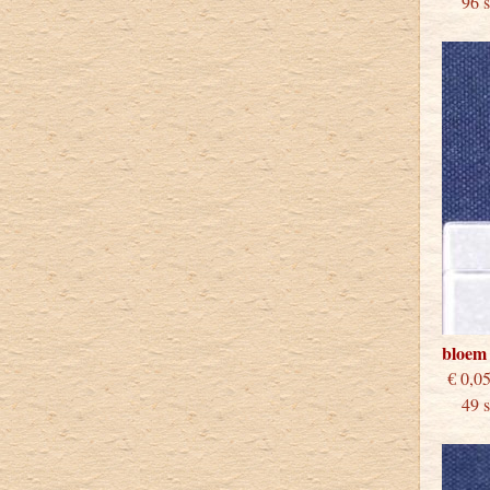
96 st
bloem
€
49 st