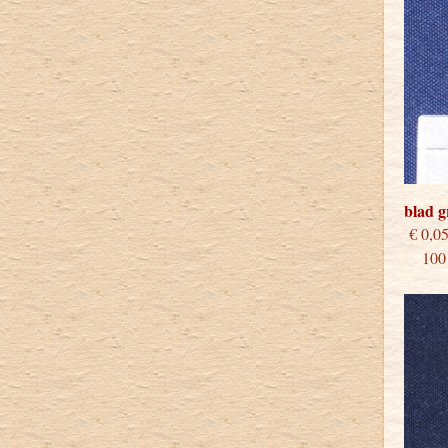
blad 
€
100 s