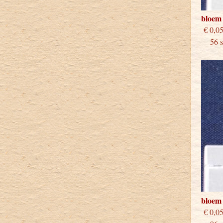
bloem
€
56 st
bloem
€