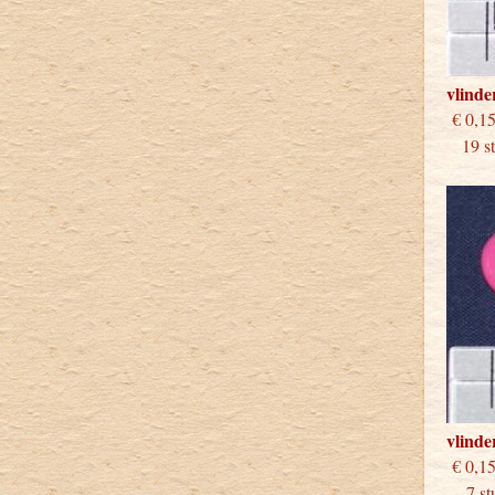
vlinde
€
19 stu
vlinde
€
7 stu