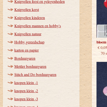
Knipvellen feest en gelegenheden
Knipvellen kerst
Knipvellen kinderen
Knipvellen mannen en hobby's
Knipvellen natuur
bloem
Hobby gereedschap
€
karton en papier
70 st
Borduurgaren
Mettler borduurgaren
Stitch and Do borduurgaren
knopen klein -1
knopen klein -2
knopen klein -3
knopen groot -1