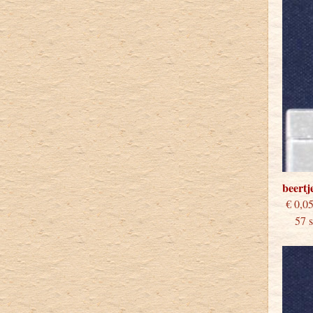
beert
€
57 st