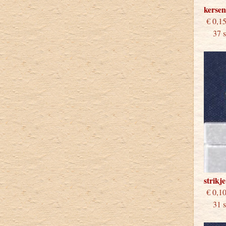
kersen
€
37 st
strikj
€
31 st