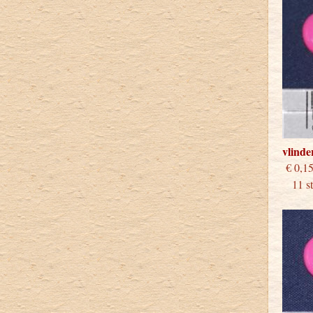
vlinde
€
11 stu