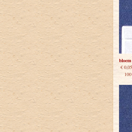
bloem
€
100 s