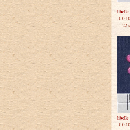
libell
€
22 st
libell
€