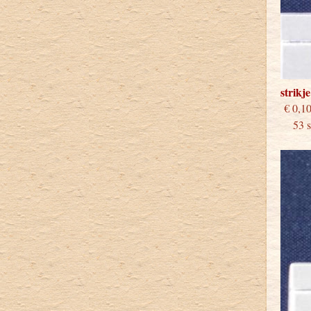
strikj
€
53 st