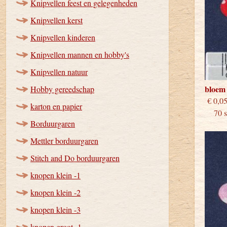
Knipvellen feest en gelegenheden
Knipvellen kerst
Knipvellen kinderen
Knipvellen mannen en hobby's
Knipvellen natuur
bloem
Hobby gereedschap
€
karton en papier
70 st
Borduurgaren
Mettler borduurgaren
Stitch and Do borduurgaren
knopen klein -1
knopen klein -2
knopen klein -3
knopen groot -1