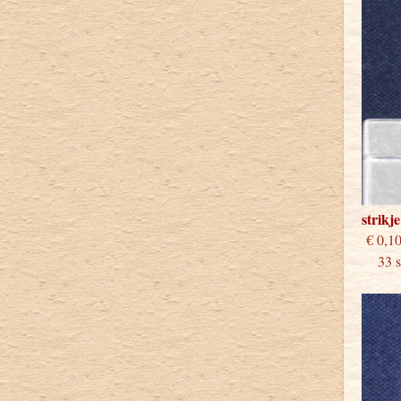
strikj
€
33 st