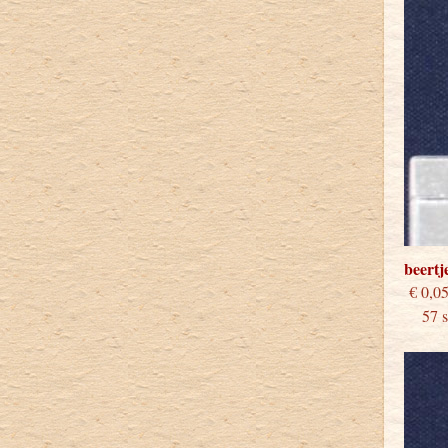
beert
€
57 st