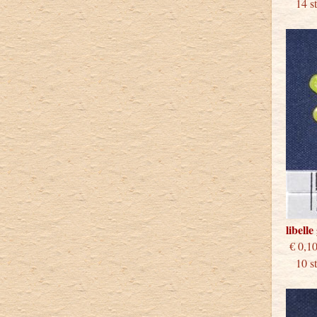
14 stu
libell
€
10 stu