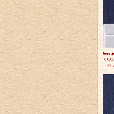
beertj
€
44 st