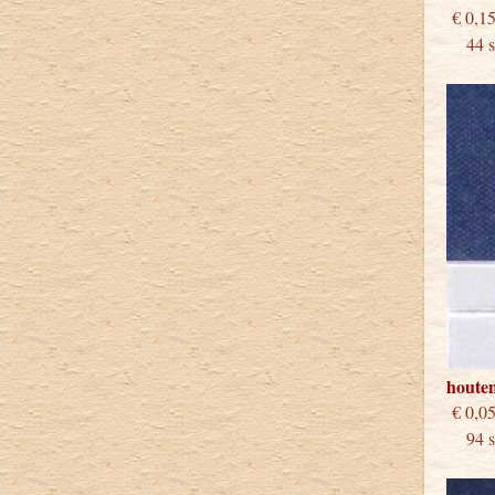
€
44 st
houten
€
94 st