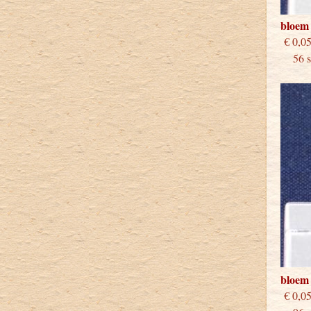
bloem
€
56 st
bloem
€