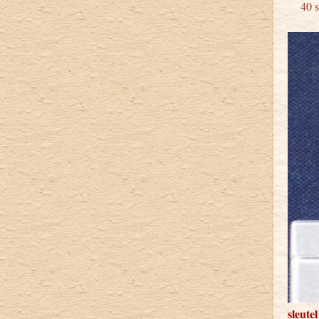
40 st
sleute