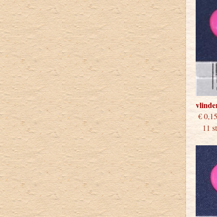
vlinde
€
11 stu