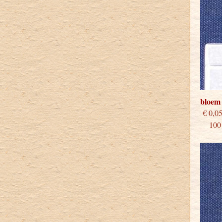
bloem
€
100 s