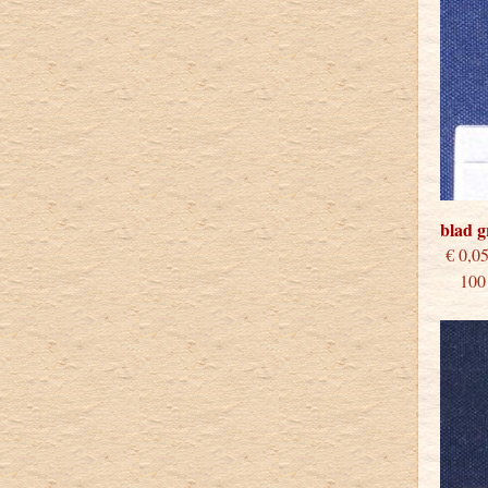
blad 
€
100 s