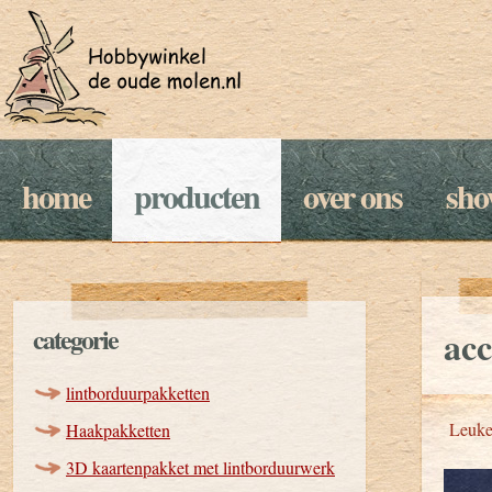
home
producten
over ons
sh
categorie
acc
lintborduurpakketten
Leuke 
Haakpakketten
3D kaartenpakket met lintborduurwerk