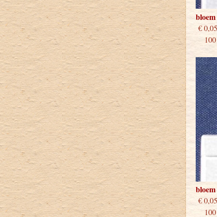
bloem
€
100 s
bloem 
€
100 s