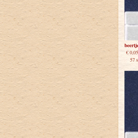
beertj
€
57 st