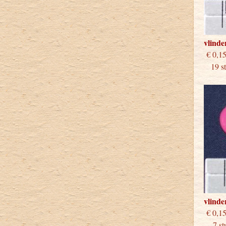
vlinde
€
19 stu
vlinde
€
7 stu