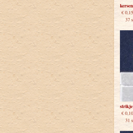
kersen
€
37 st
strikj
€
31 st