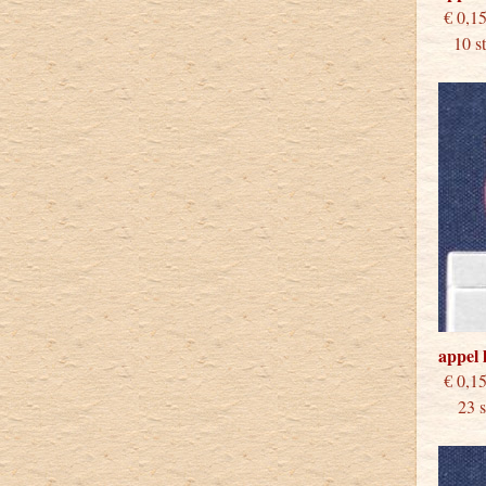
€
10 stu
appel 
€
23 st