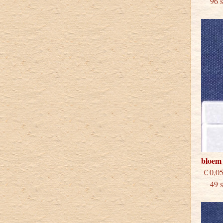
96 st
bloem
€
49 st