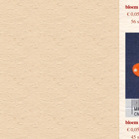
bloem
€
56 st
bloem
€
45 st