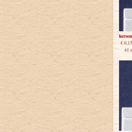
kerse
€
41 st