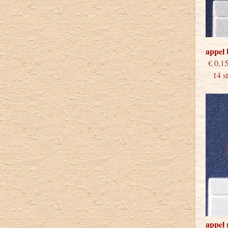
appel
€
14 stu
appel