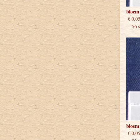
bloem
€
56 st
bloem
€