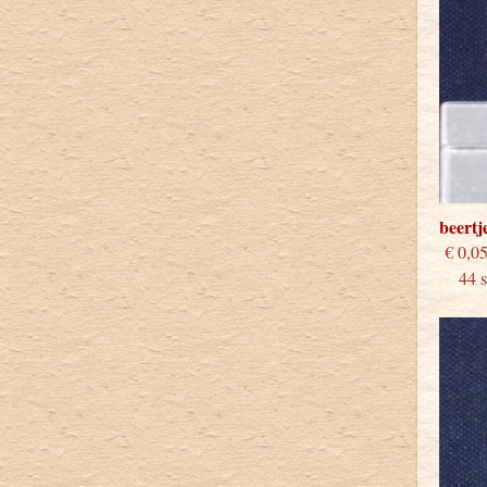
beertj
€
44 st