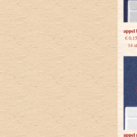
appel
€
14 stu
appel