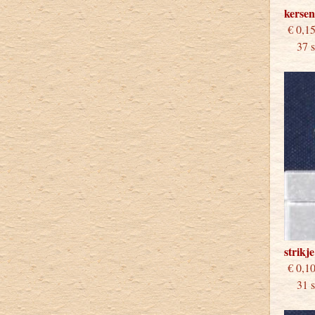
kersen
€
37 st
strikj
€
31 st