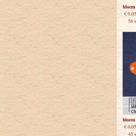
bloem
€
56 st
bloem
€
45 st