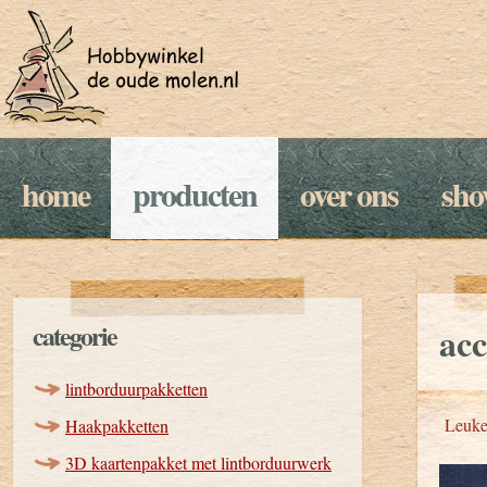
home
producten
over ons
sh
categorie
acc
lintborduurpakketten
Leuke 
Haakpakketten
3D kaartenpakket met lintborduurwerk