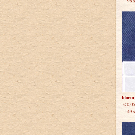
96 st
bloem
€
49 st