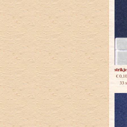
strikj
€
33 st