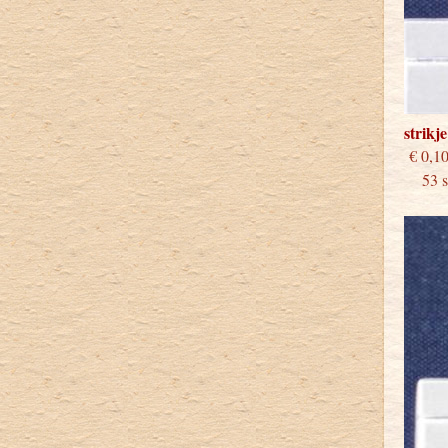
strikj
€
53 st