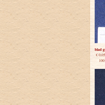
blad 
€
100 s