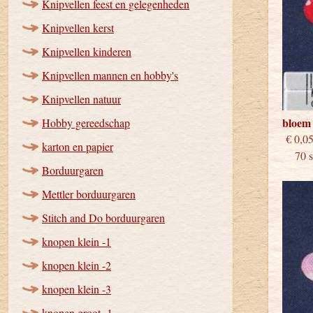
Knipvellen feest en gelegenheden
Knipvellen kerst
Knipvellen kinderen
Knipvellen mannen en hobby's
Knipvellen natuur
bloem
Hobby gereedschap
€
karton en papier
70 st
Borduurgaren
Mettler borduurgaren
Stitch and Do borduurgaren
knopen klein -1
knopen klein -2
knopen klein -3
knopen groot -1