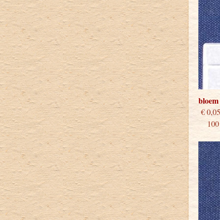
bloem
€
100 s