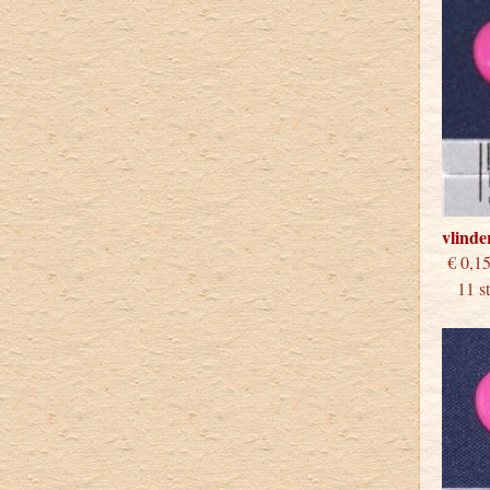
vlinde
€
11 stu