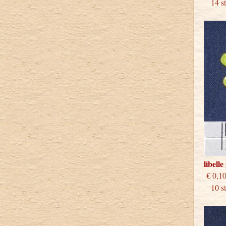
14 stu
libell
€
10 stu