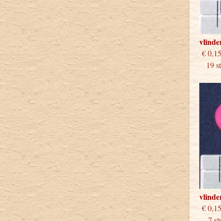
vlinde
€
19 stu
vlinde
€
7 stu