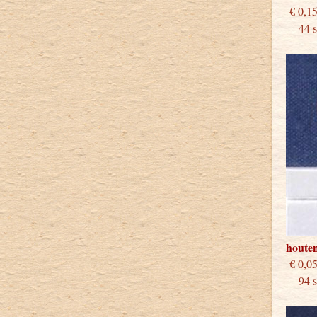
€
44 st
houten
€
94 st