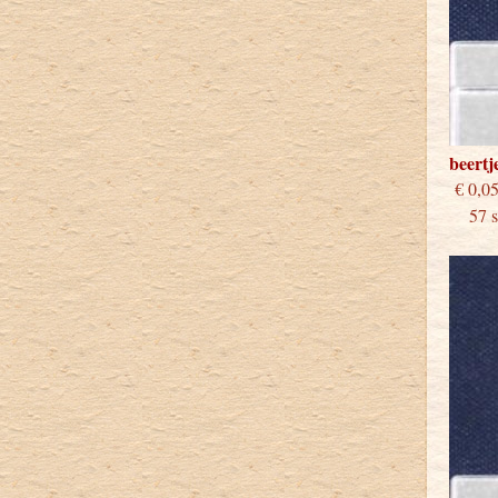
beertj
€
57 st