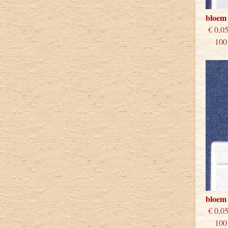
bloem
€
100 s
bloem 
€
100 s