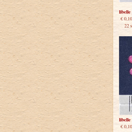
libell
€
22 st
libell
€