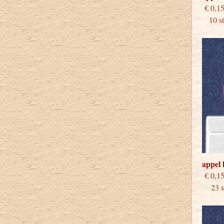
€
10 stu
appel 
€
23 st