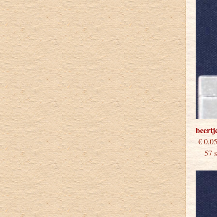
beert
€
57 st