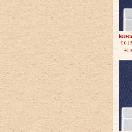
kerse
€
41 st