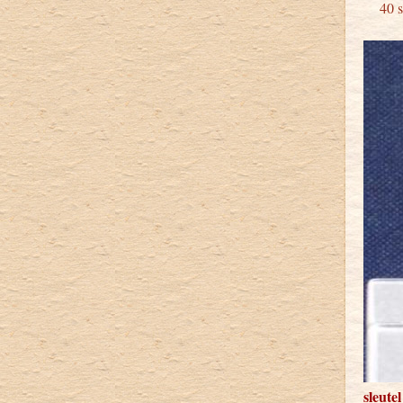
40 st
sleute