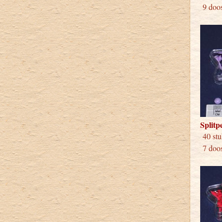
9 doos
Splitp
40 
7 doos