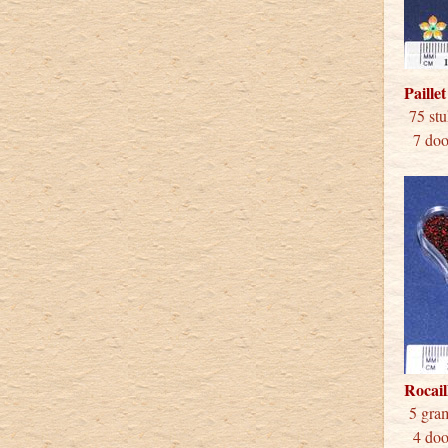
Paille
75 
7 doos
Rocail
5 
4 doos