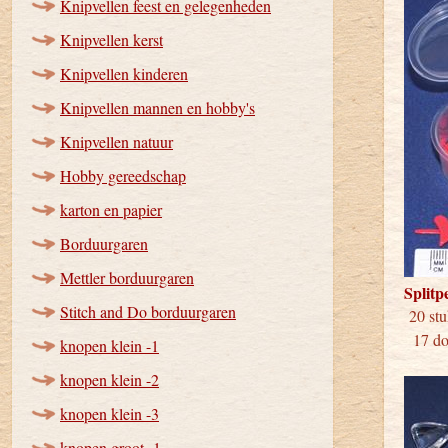
Knipvellen feest en gelegenheden
Knipvellen kerst
Knipvellen kinderen
Knipvellen mannen en hobby's
Knipvellen natuur
Hobby gereedschap
karton en papier
Borduurgaren
Mettler borduurgaren
Splitp
Stitch and Do borduurgaren
20 
17 doo
knopen klein -1
knopen klein -2
knopen klein -3
knopen groot -1