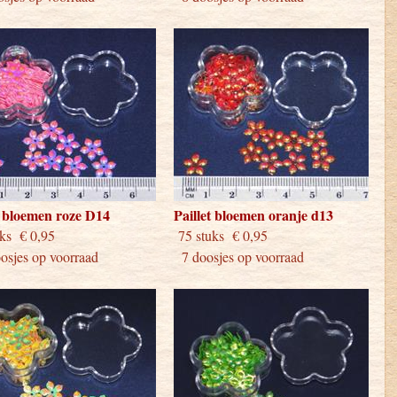
t bloemen roze D14
Paillet bloemen oranje d13
stuks € 0,95
75 stuks € 0,95
sjes op voorraad
7 doosjes op voorraad