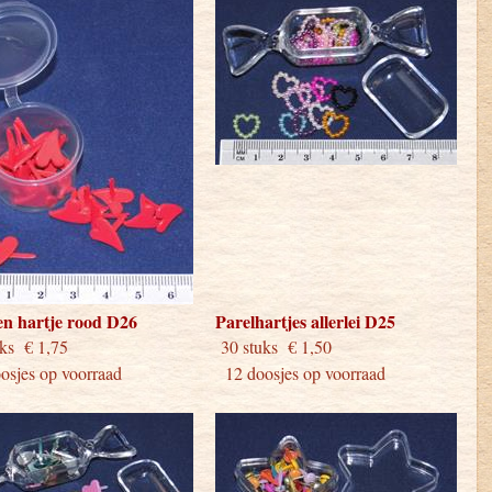
en hartje rood D26
Parelhartjes allerlei D25
stuks € 1,75
30 stuks € 1,50
sjes op voorraad
12 doosjes op voorraad