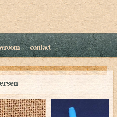
owroom
contact
ersen