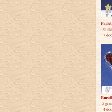
Paille
75 
7 doos
Rocail
5 
4 doos