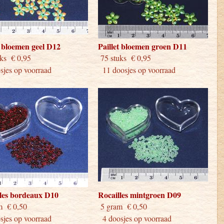
t bloemen geel D12
Paillet bloemen groen D11
stuks € 0,95
75 stuks € 0,95
jes op voorraad
11 doosjes op voorraad
les bordeaux D10
Rocailles mintgroen D09
gram € 0,50
5 gram € 0,50
jes op voorraad
4 doosjes op voorraad