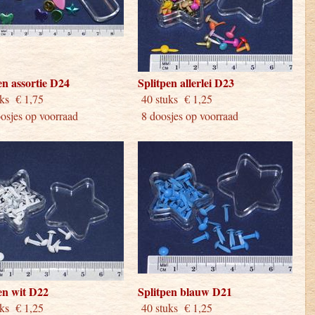
en assortie D24
Splitpen allerlei D23
stuks € 1,75
40 stuks € 1,25
sjes op voorraad
8 doosjes op voorraad
en wit D22
Splitpen blauw D21
stuks € 1,25
40 stuks € 1,25