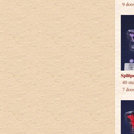
9 doos
Splitp
40 
7 doos