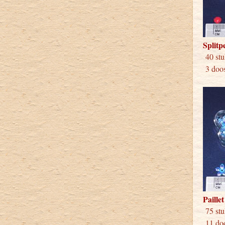
Splitp
40 
3 doos
Paille
75 
11 doo