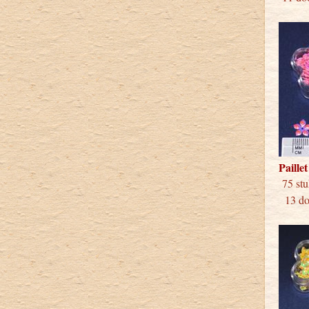
Paille
75 
13 doo