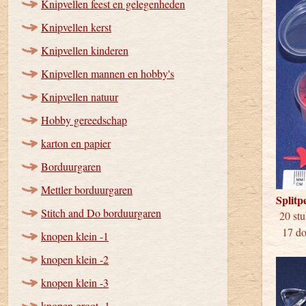
Knipvellen feest en gelegenheden
Knipvellen kerst
Knipvellen kinderen
Knipvellen mannen en hobby's
Knipvellen natuur
Hobby gereedschap
karton en papier
Borduurgaren
Mettler borduurgaren
Splitp
Stitch and Do borduurgaren
20 
17 doo
knopen klein -1
knopen klein -2
knopen klein -3
knopen groot -1