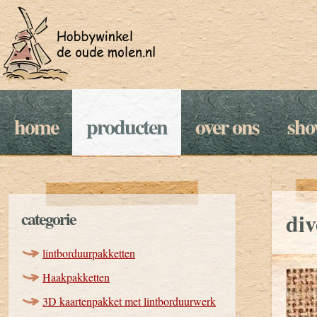
home
producten
over ons
sh
categorie
div
lintborduurpakketten
Haakpakketten
3D kaartenpakket met lintborduurwerk