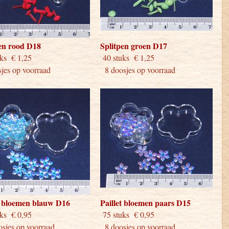
en rood D18
Splitpen groen D17
stuks € 1,25
40 stuks € 1,25
jes op voorraad
8 doosjes op voorraad
t bloemen blauw D16
Paillet bloemen paars D15
stuks € 0,95
75 stuks € 0,95
sjes op voorraad
8 doosjes op voorraad