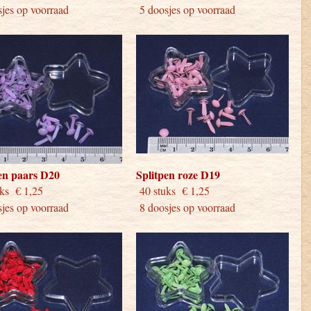
jes op voorraad
5 doosjes op voorraad
en paars D20
Splitpen roze D19
stuks € 1,25
40 stuks € 1,25
jes op voorraad
8 doosjes op voorraad