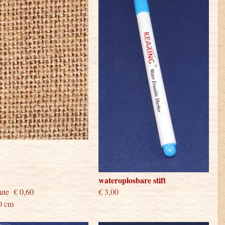
wateroplosbare stift
je jute € 0,60
€ 3,00
0 cm