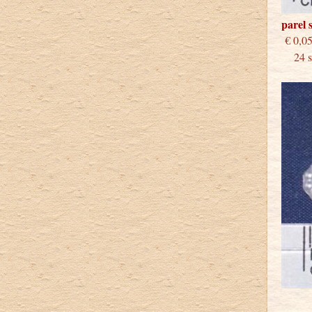
parel 
€
24 st