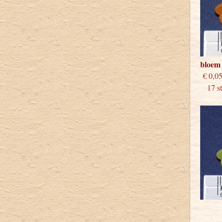
bloem
€
17 stu