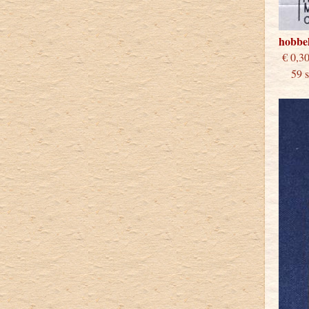
hobbe
€
59 st