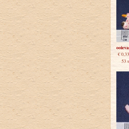
ooieva
€
53 st