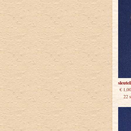
sleute
€
22 st