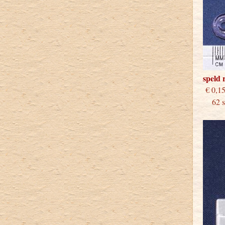
speld 
€
62 st