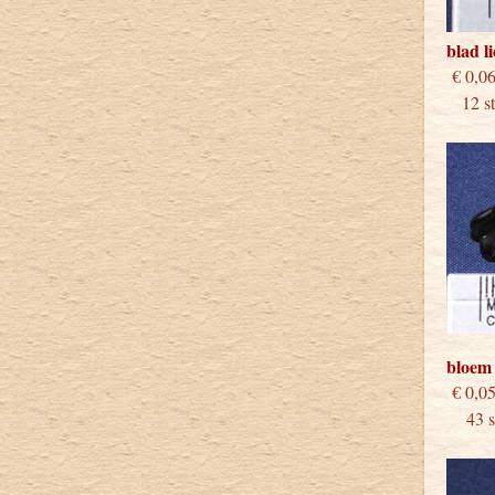
blad l
€
12 stu
bloem
€
43 st