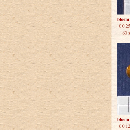
bloem
€
60 st
bloem
€