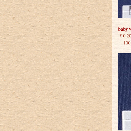
baby v
€
100 s