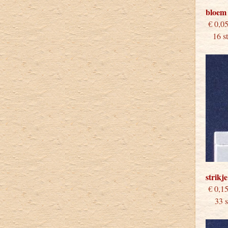
bloem
€
16 stu
strikj
€
33 st