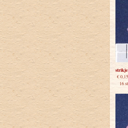
strikj
€
16 stu