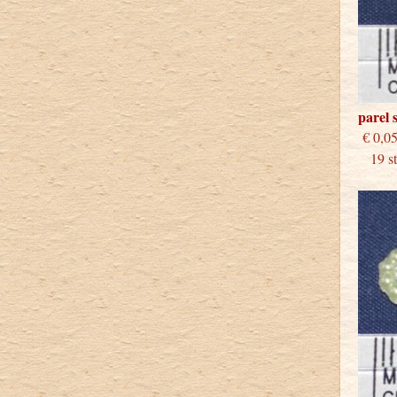
parel 
€
19 stu