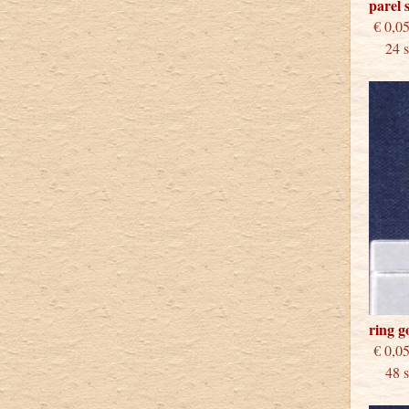
parel 
€
24 st
ring 
€
48 st