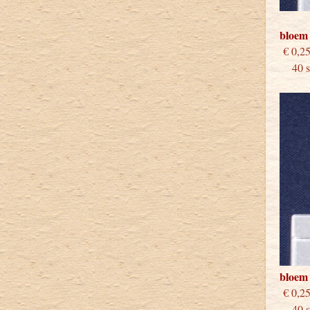
bloem
€
40 st
bloem 
€
40 st