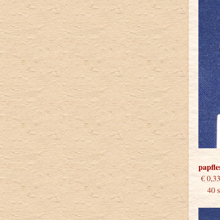
papfle
€
40 st