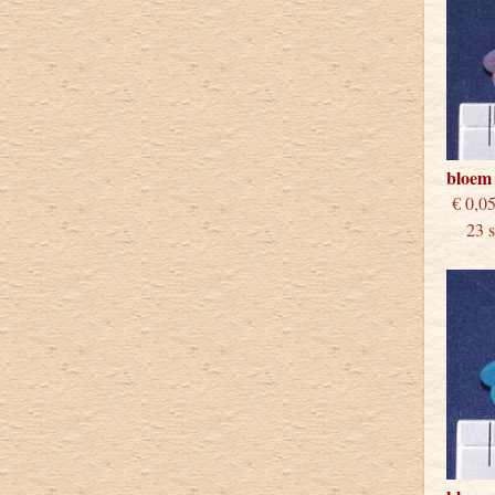
bloem 
€
23 st