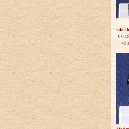
label 
€
40 st
blad 