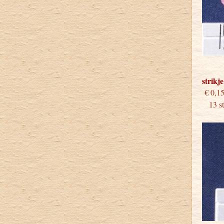
strikj
€
13 stu