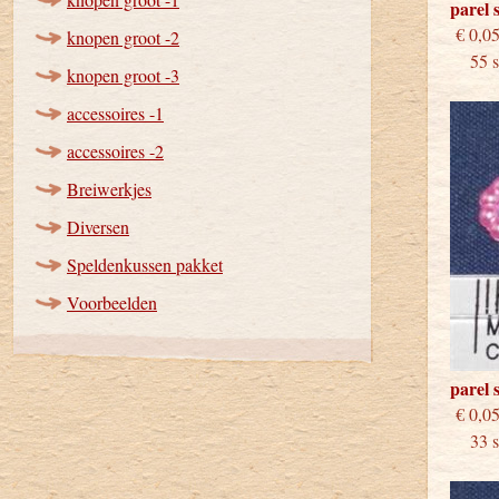
parel 
€
knopen groot -2
55 st
knopen groot -3
accessoires -1
accessoires -2
Breiwerkjes
Diversen
Speldenkussen pakket
Voorbeelden
parel 
€
33 st