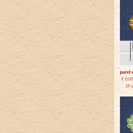
parel 
€
35 st