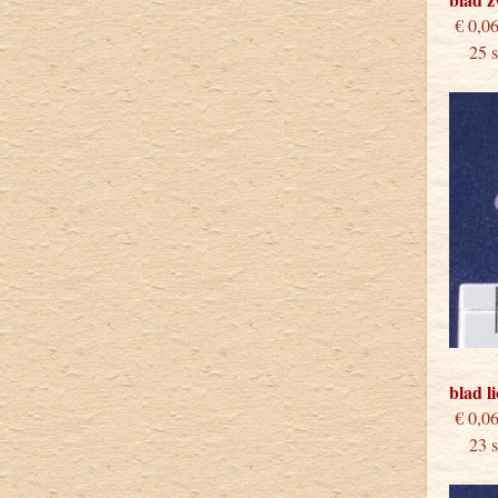
€
25 st
blad l
€
23 st