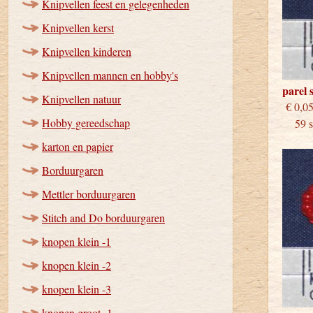
Knipvellen feest en gelegenheden
Knipvellen kerst
Knipvellen kinderen
Knipvellen mannen en hobby's
parel 
Knipvellen natuur
€
Hobby gereedschap
59 st
karton en papier
Borduurgaren
Mettler borduurgaren
Stitch and Do borduurgaren
knopen klein -1
knopen klein -2
knopen klein -3
knopen groot -1