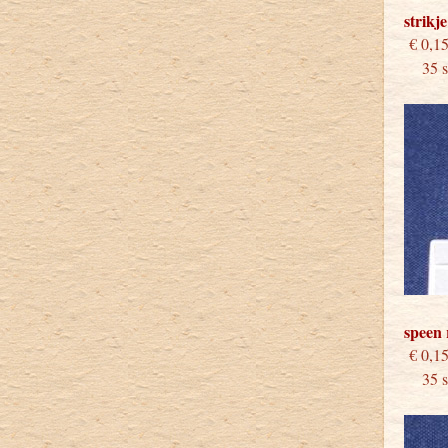
strikj
€
35 st
speen
€
35 st