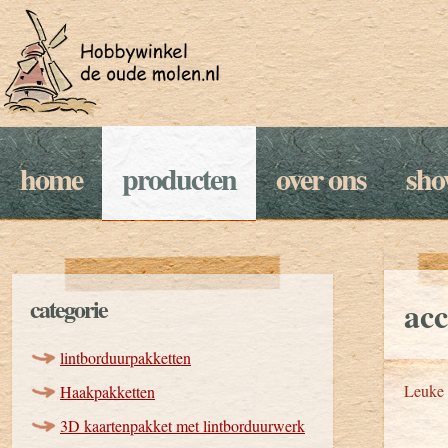
home
producten
over ons
sh
categorie
acc
lintborduurpakketten
Leuke 
Haakpakketten
3D kaartenpakket met lintborduurwerk