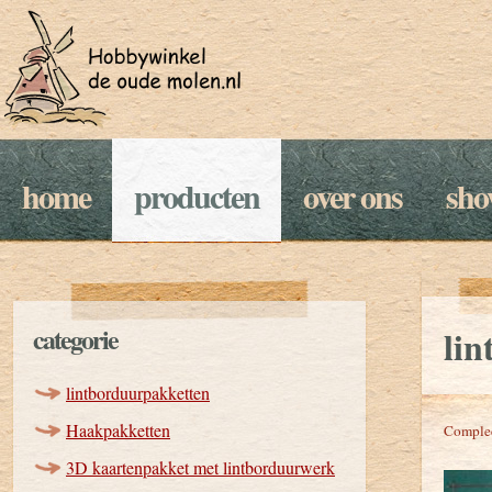
home
producten
over ons
sh
categorie
li
lintborduurpakketten
Haakpakketten
Compleet
3D kaartenpakket met lintborduurwerk