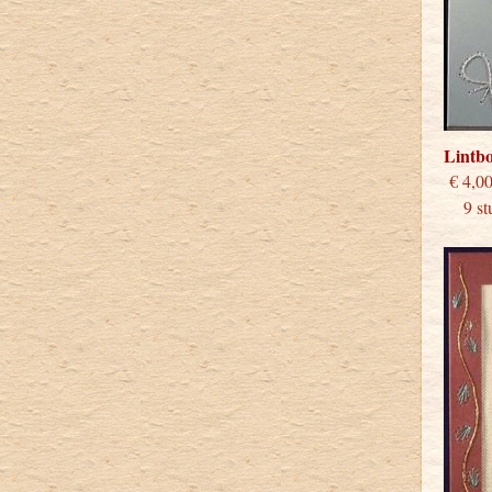
Lintb
€
9 stu