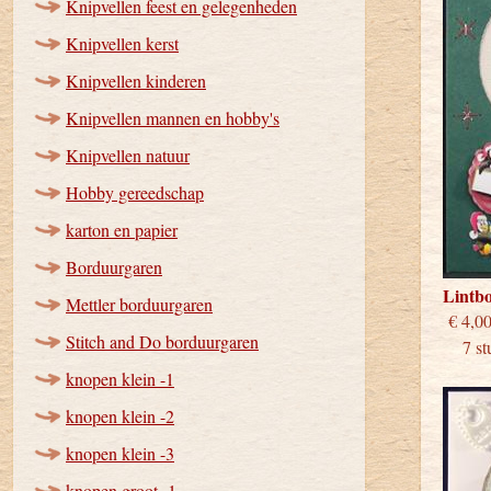
Knipvellen feest en gelegenheden
Knipvellen kerst
Knipvellen kinderen
Knipvellen mannen en hobby's
Knipvellen natuur
Hobby gereedschap
karton en papier
Borduurgaren
Lintb
Mettler borduurgaren
€
Stitch and Do borduurgaren
7 stu
knopen klein -1
knopen klein -2
knopen klein -3
knopen groot -1