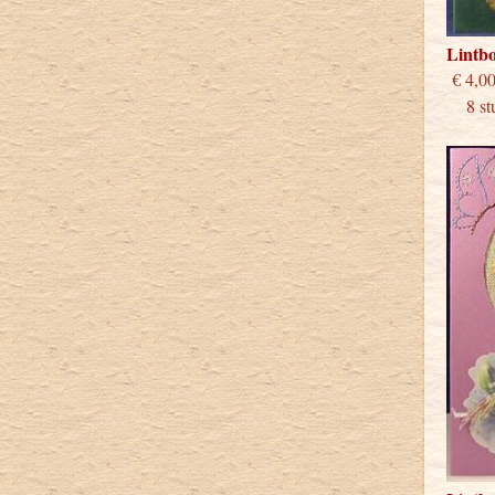
Lintb
€
8 stu