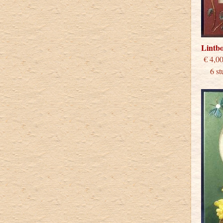
Lintb
€
6 stu