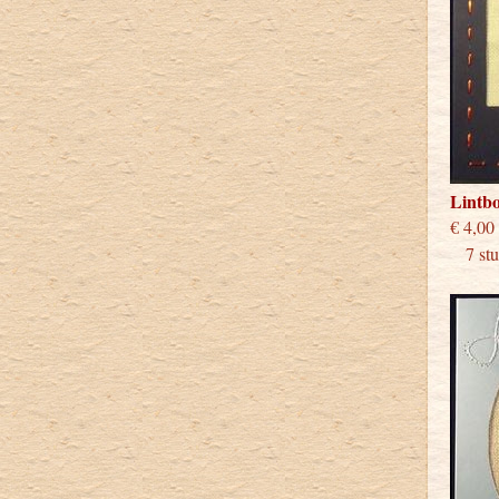
Lintb
€
7 stuk