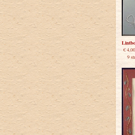
Lintb
€
9 stu