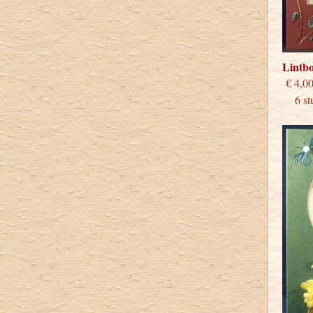
Lintb
€
6 stu