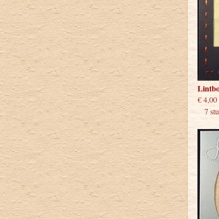
Lintb
€
7 stuk