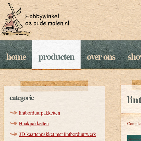
home
producten
over ons
sh
categorie
li
lintborduurpakketten
Haakpakketten
Compleet
3D kaartenpakket met lintborduurwerk