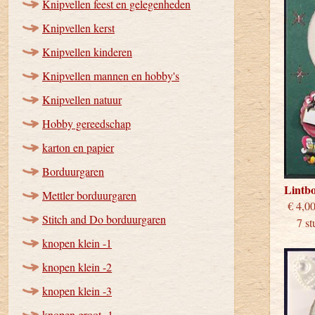
Knipvellen feest en gelegenheden
Knipvellen kerst
Knipvellen kinderen
Knipvellen mannen en hobby's
Knipvellen natuur
Hobby gereedschap
karton en papier
Borduurgaren
Lintb
Mettler borduurgaren
€
Stitch and Do borduurgaren
7 stu
knopen klein -1
knopen klein -2
knopen klein -3
knopen groot -1