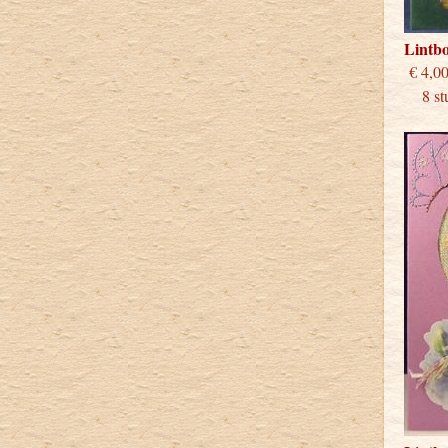
Lintb
€
8 stu