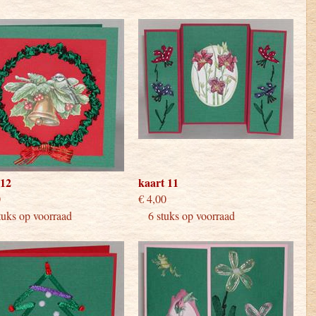
 12
kaart 11
 4,00
€ 4,00
ks op voorraad
6 stuks op voorraad