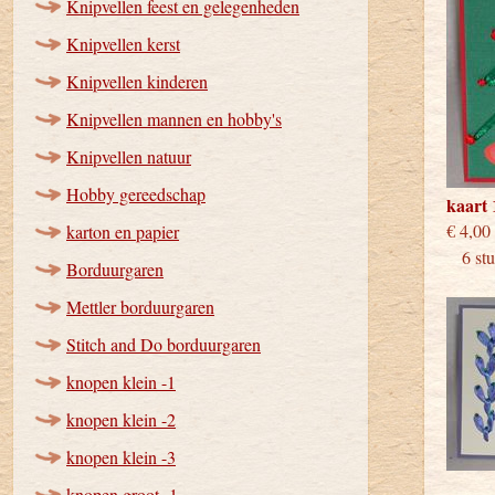
Knipvellen feest en gelegenheden
Knipvellen kerst
Knipvellen kinderen
Knipvellen mannen en hobby's
Knipvellen natuur
Hobby gereedschap
kaart 
€
karton en papier
6 stuk
Borduurgaren
Mettler borduurgaren
Stitch and Do borduurgaren
knopen klein -1
knopen klein -2
knopen klein -3
knopen groot -1