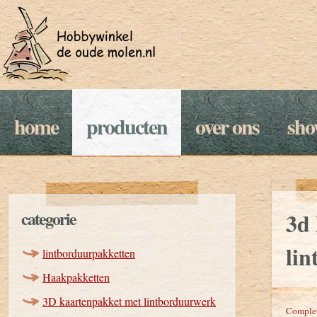
home
producten
over ons
sh
categorie
3d
li
lintborduurpakketten
Haakpakketten
3D kaartenpakket met lintborduurwerk
Complet