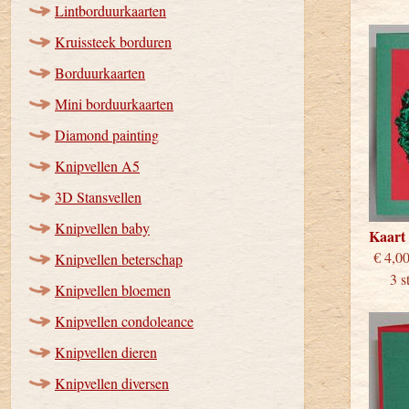
Lintborduurkaarten
Kruissteek borduren
Borduurkaarten
Mini borduurkaarten
Diamond painting
Knipvellen A5
3D Stansvellen
Knipvellen baby
Kaart
€
Knipvellen beterschap
3 stu
Knipvellen bloemen
Knipvellen condoleance
Knipvellen dieren
Knipvellen diversen