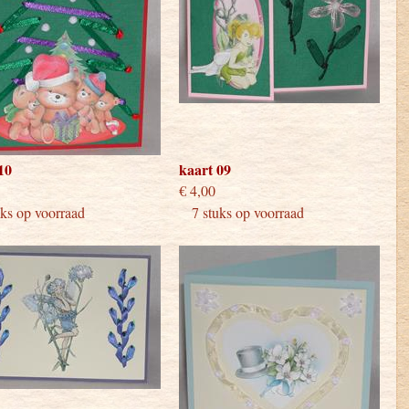
10
kaart 09
 4,00
€ 4,00
s op voorraad
7 stuks op voorraad