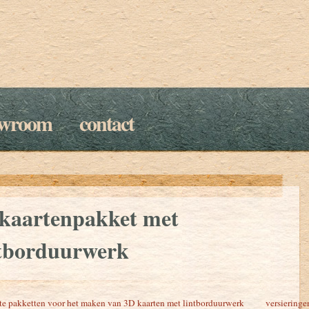
owroom
contact
 kaartenpakket met
ntborduurwerk
e pakketten voor het maken van 3D kaarten met lintborduurwerk versieringe