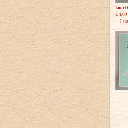
kaart 
€
7 stuk