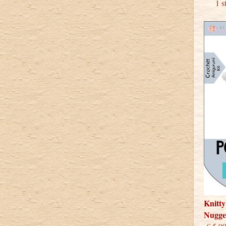
1 stu
Knitty
Nugge