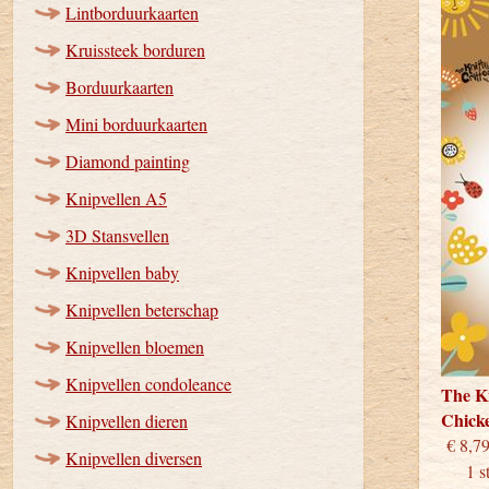
Lintborduurkaarten
Kruissteek borduren
Borduurkaarten
Mini borduurkaarten
Diamond painting
Knipvellen A5
3D Stansvellen
Knipvellen baby
Knipvellen beterschap
Knipvellen bloemen
Knipvellen condoleance
The Kn
Chick
Knipvellen dieren
€
Knipvellen diversen
1 stu