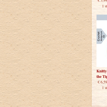
€
1 stu
Knitty
the T
€
1 stu