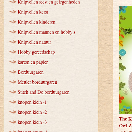
Knipvellen feest en gelegenheden
Knipvellen kerst
Knipvellen kinderen
Knipvellen mannen en hobby's
Knipvellen natuur
Hobby gereedschap
karton en papier
Borduurgaren
Mettler borduurgaren
Stitch and Do borduurgaren
knopen klein -1
knopen klein -2
The Kn
knopen klein -3
Owl Z
knopen groot -1