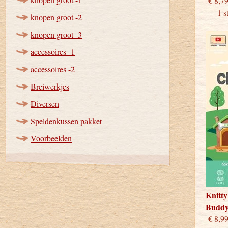
€
1 stu
knopen groot -2
knopen groot -3
accessoires -1
accessoires -2
Breiwerkjes
Diversen
Speldenkussen pakket
Voorbeelden
Knitty
Budd
€