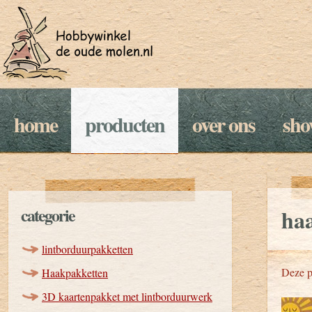
home
producten
over ons
sh
categorie
ha
lintborduurpakketten
Deze p
Haakpakketten
3D kaartenpakket met lintborduurwerk