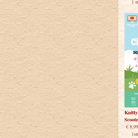
1 stu
Knitty
Scoot
€
1stuk