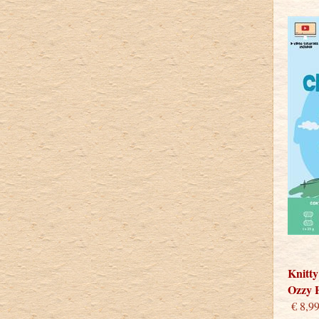
Knitty
Ozzy 
€