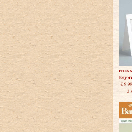
cross 
Eeyor
€
2 stu