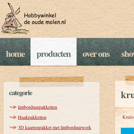
home
producten
over ons
sh
categorie
kru
lintborduurpakketten
Kruiss
Haakpakketten
3D kaartenpakket met lintborduurwerk