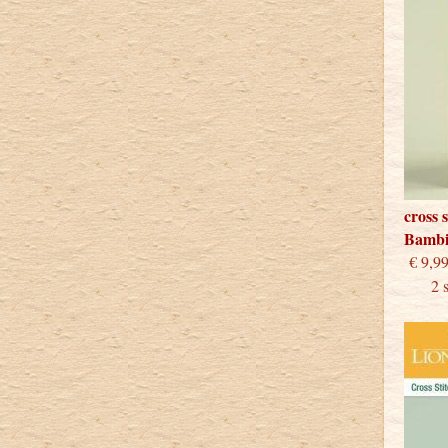
cross 
Bamb
€
2 stu