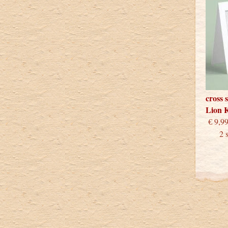
cross 
Lion 
€
2 stu