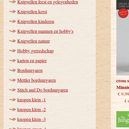
Knipvellen feest en gelegenheden
Knipvellen kerst
Knipvellen kinderen
Knipvellen mannen en hobby's
Knipvellen natuur
Hobby gereedschap
karton en papier
Borduurgaren
Mettler borduurgaren
cross 
Minni
Stitch and Do borduurgaren
€
knopen klein -1
4 stu
knopen klein -2
knopen klein -3
knopen groot -1