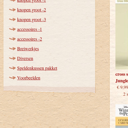
knopen groot -2
knopen groot -3
accessoires -1
accessoires -2
Breiwerkjes
Diversen
Speldenkussen pakket
cross 
Voorbeelden
Jungl
€
2 stu