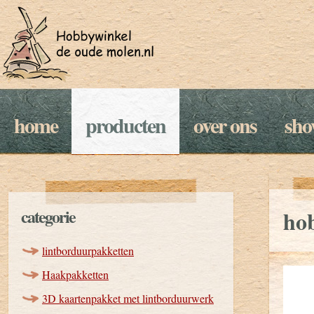
home
producten
over ons
sh
categorie
ho
lintborduurpakketten
Haakpakketten
3D kaartenpakket met lintborduurwerk