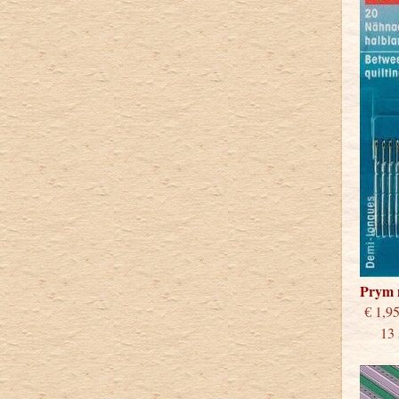
Prym 
€
13 st