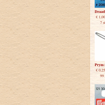
Draad
€
7 stu
Prym 
€
99 st