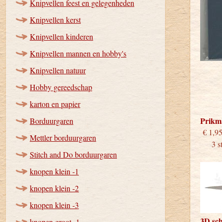
Knipvellen feest en gelegenheden
Knipvellen kerst
Knipvellen kinderen
Knipvellen mannen en hobby's
Knipvellen natuur
Hobby gereedschap
karton en papier
Prikm
Borduurgaren
€
Mettler borduurgaren
3 stu
Stitch and Do borduurgaren
knopen klein -1
knopen klein -2
knopen klein -3
3D sc
knopen groot -1