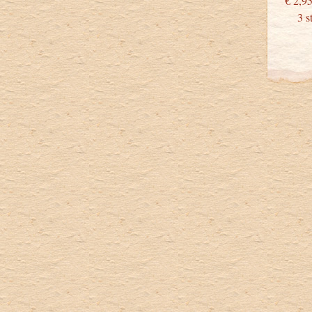
€
3 stu