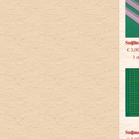
Snijli
€
3 stu
Snijm